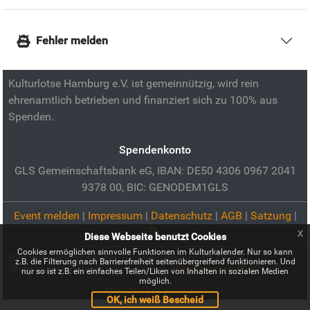
Fehler melden
Kulturlotse Hamburg e.V. ist gemeinnützig, wird rein
ehrenamtlich betrieben und finanziert sich zu 100% aus
Spenden.
Spendenkonto
GLS Gemeinschaftsbank eG, IBAN: DE50 4306 0967 2041
9378 00, BIC: GENODEM1GLS
Event melden
|
Impressum
|
Datenschutz
|
AGB
|
Satzung
|
x
Diese Webseite benutzt Cookies
Cookies ermöglichen sinnvolle Funktionen im Kulturkalender. Nur so kann
Bild zur Veranstaltung:
Bilderbuchkino: 10 kleine
z.B. die Filterung nach Barrierefreiheit seitenübergreifend funktionieren. Und
Weihnachtsmänner (ab 4 Jahre):
Pixabay.com (CC0)
nur so ist z.B. ein einfaches Teilen/Liken von Inhalten in sozialen Medien
möglich.
Alle Urheber anzeigen
OK, ich weiß Bescheid