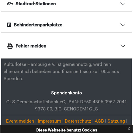
Stadtrad-Stationen
Behindertenparkplätze
Fehler melden
Kulturlotse Hamburg e.V. ist gemeinnützig, wird rein
ehrenamtlich betrieben und finanziert sich zu 100% aus
Spenden.
Spendenkonto
GLS Gemeinschaftsbank eG, IBAN: DE50 4306 0967 2041
9378 00, BIC: GENODEM1GLS
Event melden
|
Impressum
|
Datenschutz
|
AGB
|
Satzung
|
x
Diese Webseite benutzt Cookies