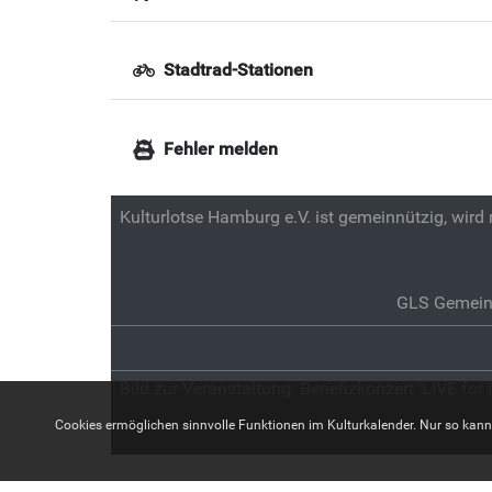
Stadtrad-Stationen
Fehler melden
Kulturlotse Hamburg e.V. ist gemeinnützig, wird
GLS Gemein
Bild zur Veranstaltung:
Benefizkonzert 'LIVE for 
Cookies ermöglichen sinnvolle Funktionen im Kulturkalender. Nur so kann z.