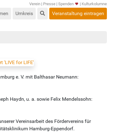
Verein
|
Presse
|
Spenden
|
Kulturkolumne
men
Umkreis
Veranstaltung eintragen
amburg e. V. mit Balthasar Neumann:
eph Haydn, u. a. sowie Felix Mendelssohn:
 unserer Vereinsarbeit des Fördervereins für
sitätsklinikum Hamburg-Eppendorf.