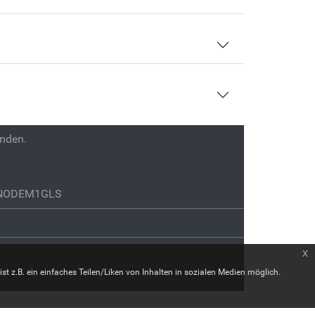
enden.
GENODEM1GLS
x
st z.B. ein einfaches Teilen/Liken von Inhalten in sozialen Medien möglich.