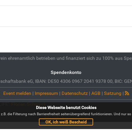
 rein ehrenamtlich betrieben und finanziert sich zu 100% aus Sp
Spendenkonto
schaftsbank eG, IBAN: DE50 4306 0967 2041 9378 00, BIC: 
Event melden
|
Impressum
|
Datenschutz
|
AGB
|
Satzung
|
LIFE':
Florian Schmuck
Diese Webseite benutzt Cookies
B. die Filterung nach Barrierefreiheit seitenübergreifend funktionieren. Und nur so i
Alle Urheber anzeigen
OK, ich weiß Bescheid