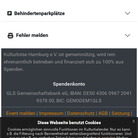
Behindertenparkplätze
Fehler melden
Kulturlotse Hamburg e.V. ist gemeinnützig, wird rein
ehrenamtlich betrieben und finanziert sich zu 100% aus
Spenden.
Spendenkonto
GLS Gemeinschaftsbank eG, IBAN: DE50 4306 0967 2041
9378 00, BIC: GENODEM1GLS
Event melden
|
Impressum
|
Datenschutz
|
AGB
|
Satzung
|
x
Diese Webseite benutzt Cookies
Cookies ermöglichen sinnvolle Funktionen im Kulturkalender. Nur so kann
Bild zur Veranstaltung:
Bei Anruf Kultur: Geschichte und
z.B. die Filterung nach Barrierefreiheit seitenübergreifend funktionieren. Und
Gedenken im Lohsepark in der HafenCity:
Hamburg