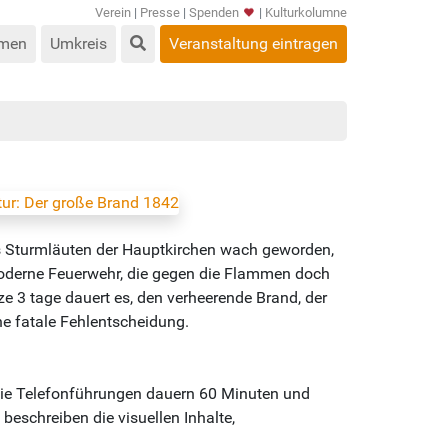
Verein
|
Presse
|
Spenden
|
Kulturkolumne
men
Umkreis
Veranstaltung eintragen
as Sturmläuten der Hauptkirchen wach geworden,
moderne Feuerwehr, die gegen die Flammen doch
e 3 tage dauert es, den verheerende Brand, der
ne fatale Fehlentscheidung.
Die Telefonführungen dauern 60 Minuten und
eschreiben die visuellen Inhalte,