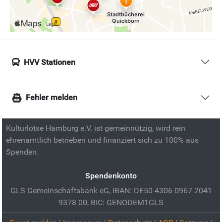
HVV Stationen
Fehler melden
Kulturlotse Hamburg e.V. ist gemeinnützig, wird rein
ehrenamtlich betrieben und finanziert sich zu 100% aus
Spenden.
Spendenkonto
GLS Gemeinschaftsbank eG, IBAN: DE50 4306 0967 2041
9378 00, BIC: GENODEM1GLS