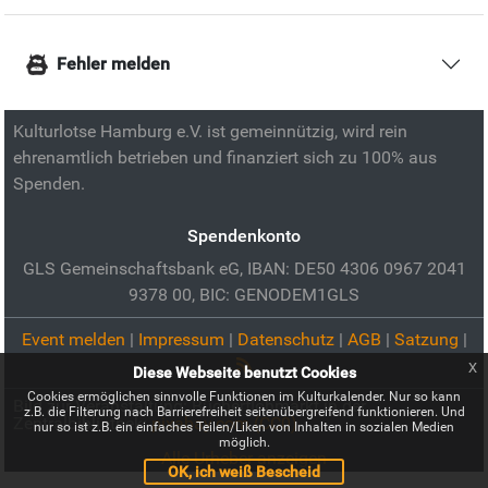
Fehler melden
Kulturlotse Hamburg e.V. ist gemeinnützig, wird rein
ehrenamtlich betrieben und finanziert sich zu 100% aus
Spenden.
Spendenkonto
GLS Gemeinschaftsbank eG, IBAN: DE50 4306 0967 2041
9378 00, BIC: GENODEM1GLS
Event melden
|
Impressum
|
Datenschutz
|
AGB
|
Satzung
|
x
Diese Webseite benutzt Cookies
Cookies ermöglichen sinnvolle Funktionen im Kulturkalender. Nur so kann
Bild zur Veranstaltung:
Bücherflohmarkt in der
z.B. die Filterung nach Barrierefreiheit seitenübergreifend funktionieren. Und
Zentralbibliothek:
pixabay.com (CC0)
nur so ist z.B. ein einfaches Teilen/Liken von Inhalten in sozialen Medien
möglich.
Alle Urheber anzeigen
OK, ich weiß Bescheid