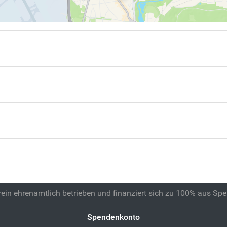
 rein ehrenamtlich betrieben und finanziert sich zu 100% aus Sp
Spendenkonto