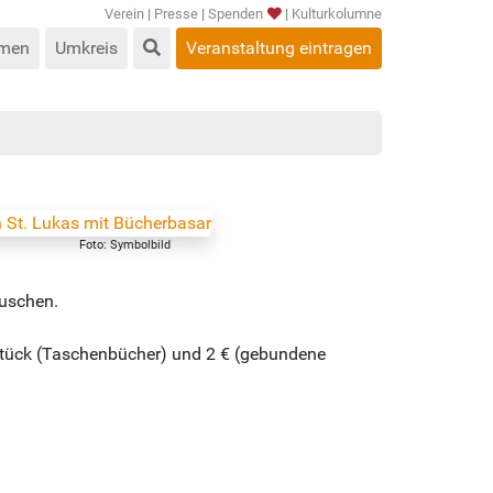
Verein
|
Presse
|
Spenden
|
Kulturkolumne
men
Umkreis
Veranstaltung eintragen
Foto: Symbolbild
auschen.
 Stück (Taschenbücher) und 2 € (gebundene