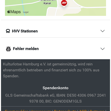
HVV Stationen
Fehler melden
Kulturlotse Hamburg e.V. ist gemeinnützig, wird rein
ehrenamtlich betrieben und finanziert sich zu 100% aus
Spenden.
Spendenkonto
GLS Gemeinschaftsbank eG, IBAN: DE50 4306 0967 2041
9378 00, BIC: GENODEM1GLS