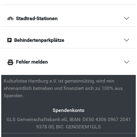
Stadtrad-Stationen
Behindertenparkplätze
Fehler melden
Kulturlotse Hamburg e.V. ist gemeinnützig, wird rein
ehrenamtlich betrieben und finanziert sich zu 100% aus
Spenden.
Spendenkonto
GLS Gemeinschaftsbank eG, IBAN: DE50 4306 0967 2041
9378 00, BIC: GENODEM1GLS