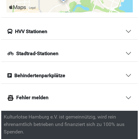
HVV Stationen
Stadtrad-Stationen
Behindertenparkplätze
Fehler melden
Kulturlotse Hamburg e.V. ist gemeinnützig, wird rein
ehrenamtlich betrieben und finanziert sich zu 100% aus
Spenden.