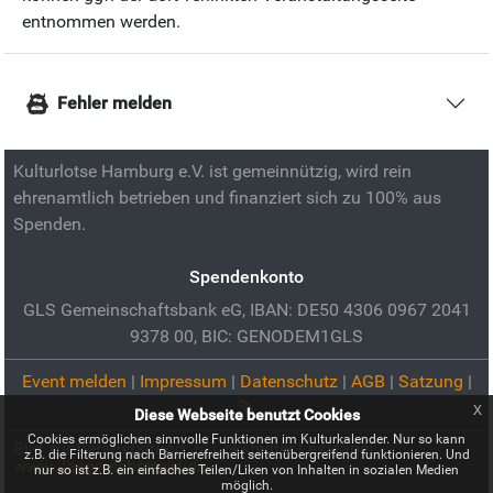
entnommen werden.
Fehler melden
Kulturlotse Hamburg e.V. ist gemeinnützig, wird rein
ehrenamtlich betrieben und finanziert sich zu 100% aus
Spenden.
Spendenkonto
GLS Gemeinschaftsbank eG, IBAN: DE50 4306 0967 2041
9378 00, BIC: GENODEM1GLS
Event melden
|
Impressum
|
Datenschutz
|
AGB
|
Satzung
|
x
Diese Webseite benutzt Cookies
Cookies ermöglichen sinnvolle Funktionen im Kulturkalender. Nur so kann
Bild zur Veranstaltung:
6. Lokstedter Lesetage:
z.B. die Filterung nach Barrierefreiheit seitenübergreifend funktionieren. Und
www.Jaegerschnipsel.de
nur so ist z.B. ein einfaches Teilen/Liken von Inhalten in sozialen Medien
möglich.