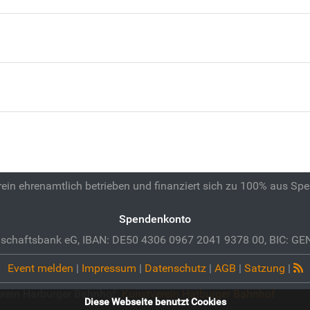
 rein ehrenamtlich betrieben und finanziert sich zu 100% aus Sp
Spendenkonto
schaftsbank eG, IBAN: DE50 4306 0967 2041 9378 00, BIC: 
Event melden
|
Impressum
|
Datenschutz
|
AGB
|
Satzung
|
erein Harburger Bahnhof:
Kunstverein Hatburger Bahnhof
Diese Webseite benutzt Cookies