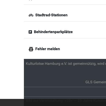
Stadtrad-Stationen
Behindertenparkplätze
Fehler melden
Kulturlotse Hamburg e.V. ist gemeinnützig, wird
GLS Gemein
Bild zur Veranstaltung:
»25« — 25 Jahre Kunstv