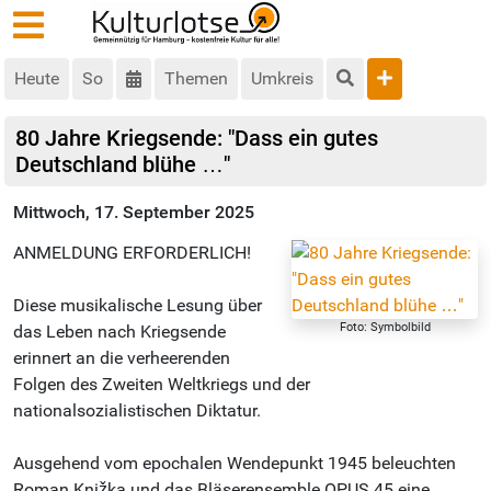
Heute
So
Themen
Umkreis
80 Jahre Kriegsende: "Dass ein gutes
Deutschland blühe …"
Mittwoch, 17. September 2025
ANMELDUNG ERFORDERLICH!
Diese musikalische Lesung über
Foto: Symbolbild
das Leben nach Kriegsende
erinnert an die verheerenden
Folgen des Zweiten Weltkriegs und der
nationalsozialistischen Diktatur.
Ausgehend vom epochalen Wendepunkt 1945 beleuchten
Roman Knižka und das Bläserensemble OPUS 45 eine