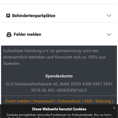
Behindertenparkplätze
Fehler melden
Kulturlotse Hamburg e.V. ist gemeinnützig, wird rein
ehrenamtlich betrieben und finanziert sich zu 100% aus
Spenden.
Spendenkonto
GLS Gemeinschaftsbank eG, IBAN: DE50 4306 0967 2041
9378 00, BIC: GENODEM1GLS
Event melden
|
Impressum
|
Datenschutz
|
AGB
|
Satzung
|
x
Diese Webseite benutzt Cookies
Cookies ermöglichen sinnvolle Funktionen im Kulturkalender. Nur so kann
Bild zur Veranstaltung:
80 Jahre Kriegsende: "Dass ein