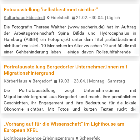
Siegfried Lenz (1926-2014) und den Politiker Helmut Schmidt (1918-
2015) geprägt – und welche Lehren haben sie daraus gezogen? Mit
Fotoausstellung "selbstbestimmt sichtbar"
diesen und anderen Fragen beschäftigt sich die Ausstellung
Kulturhaus Eidelstedt
Eidelstedt
21.02. - 30.04. | täglich
„Elfenbeinturm und Barrikade“: in Skizzenbüchern, Plakaten und
Graphic Novels, mit…
Die Fotografin Therese Walther (www.sucherin.de) hat im Auftrag
der Arbeitsgemeinschaft Spina Bifida und Hydrocephalus in
Hamburg (ASBH) ein Fotoprojekt unter dem Titel „selbstbestimmt
sichtbar“ realisiert. 10 Menschen im Alter zwischen 19 und 60 die mit
einer Gehbehinderung leben - einige davon Rollstuhlfahrende –
zeigen unterschiedliche Facetten ihres Lebens: Hobbys, (berufliche)
Tätigkeiten, zwischenmenschliche Beziehungen und individuelle…
Porträtausstellung Bergedorfer Unternehmer:innen mit
Migrationshintergrund
KörberHaus
Bergedorf
19.03. - 23.04. | Montag - Samstag
Die Porträtausstellung zeigt Unternehmer:innen mit
Migrationshintergrund aus Bergedorf und macht ihre persönlichen
Geschichten, ihr Engagement und ihre Bedeutung für die lokale
Ökonomie sichtbar. Mit Fotos und kurzen Texten rückt die
Ausstellung die Vielfalt unternehmerischen Handelns und der lokalen
Ökonomie in den Mittelpunkt und würdigt die Rolle lokaler Betriebe
„Vorhang auf für die Wissenschaft“ im Lighthouse am
für Zusammenhalt, Nachbarschaft und das wirtschaftliche Leben in
European XFEL
Bergedorf. Die…
Lighthouse Science-Erlebniszentrum
Schenefeld