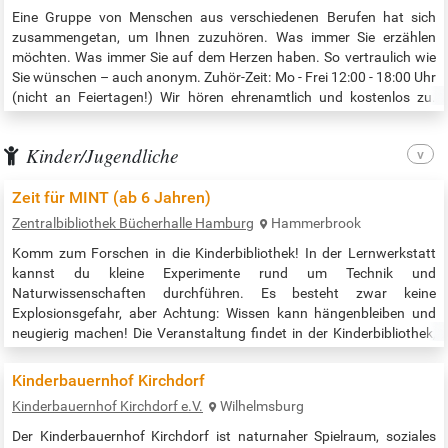
Eine Gruppe von Menschen aus verschiedenen Berufen hat sich
zusammengetan, um Ihnen zuzuhören. Was immer Sie erzählen
möchten. Was immer Sie auf dem Herzen haben. So vertraulich wie
Sie wünschen – auch anonym. Zuhör-Zeit: Mo - Frei 12:00 - 18:00 Uhr
(nicht an Feiertagen!) Wir hören ehrenamtlich und kostenlos zu.
Deshalb kann es in Ausnahmefällen auch mal dazu kommen, dass
der Kiosk nicht besetzt ist. Besten Dank für Ihr Verständnis! Der
Kinder/Jugendliche
Zuhörer-Kiosk…
Zeit für MINT (ab 6 Jahren)
Zentralbibliothek Bücherhalle Hamburg
Hammerbrook
Komm zum Forschen in die Kinderbibliothek! In der Lernwerkstatt
kannst du kleine Experimente rund um Technik und
Naturwissenschaften durchführen. Es besteht zwar keine
Explosionsgefahr, aber Achtung: Wissen kann hängenbleiben und
neugierig machen! Die Veranstaltung findet in der Kinderbibliothek,
Lernwerkstatt, Ebene 1, statt. Veranstaltungszeit: 15:30 bis 16:30
Uhr Quelle:…
Kinderbauernhof Kirchdorf
Kinderbauernhof Kirchdorf e.V.
Wilhelmsburg
Der Kinderbauernhof Kirchdorf ist naturnaher Spielraum, soziales