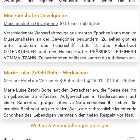
zwanglos der eigenen Kreativität Raum geben. Die alte
Baggertechnik bestaunen, Kanu paddeln oder einfach nur an der
Waterkant chillen… all das ist hier möglich — bei freiem Eintritt! …
Museumshafen Oevelgönne
Museumshafen Oevelgönne
Ottensen
täglich
Verschiedenste Wasserfahrzeuge aus mehren Epochen kann man im
Museumshafen an der Oevelgönne bewundern. Zu sehen gibt es
unter anderem das Feuerschiff ELBE 3, das Polizeiboot
OTTENSTREUER und den Hochseekutter PRÄSIDENT FREIHERR
VON MALTZAHN. Zu bestimmten Anlässen kannst du auf diesen und
weiteren Schiffen sogar mitfahren. Für Gruppen ab 10 Personen
werden (kostenpflichtige) Führungen angeboten. Ein privater,
Marie-Luise Zetchi Bolte - Werkschau
gemeinnütziger Verein kümmert sich seit 1976…
Mercure Hotel am Volkspark
Bahrenfeld
26.01. - 01.04. | täglich
Marie-Luise Zetchi Bolte lädt den Betrachter ein, die Poesie des ihn
Umgebenden zu erfassen. Aufgewachsen in Niedersachsen auf
einem Bauernhof, prägen intensive Naturerlebnisse ihr Leben. Die
sensible Beobachtung der realen Welt, eine zerbrechliche leuchtende
Schönheit des Lebendigen vermitteln den tiefen Respekt vor Natur
und Umwelt. Auf der Suche nach dem Wesentlichen spürt sie der
Weitere 5 Veranstaltungen anzeigen
Lebensfreude nach und portraitiert Menschen, die im Inneren Humor
und…