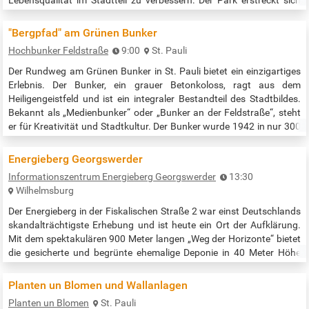
Lebensqualität im Stadtteil zu verbessern. Der Park erstreckt sich
über eine Länge von etwa 900 Metern und verbindet die zuvor
getrennten Stadtteile Stellingen und Eidelstedt1. Der Park bietet eine
"Bergpfad" am Grünen Bunker
Vielzahl von…
Hochbunker Feldstraße
9:00
St. Pauli
Der Rundweg am Grünen Bunker in St. Pauli bietet ein einzigartiges
Erlebnis. Der Bunker, ein grauer Betonkoloss, ragt aus dem
Heiligengeistfeld und ist ein integraler Bestandteil des Stadtbildes.
Bekannt als „Medienbunker“ oder „Bunker an der Feldstraße“, steht
er für Kreativität und Stadtkultur. Der Bunker wurde 1942 in nur 300
Tagen von Zwangsarbeitern errichtet und dient heute als Mahnmal
für die Opfer des NS-Regimes. Während der Umbaumaßnahmen
Energieberg Georgswerder
kommen…
Informationszentrum Energieberg Georgswerder
13:30
Wilhelmsburg
Der Energieberg in der Fiskalischen Straße 2 war einst Deutschlands
skandalträchtigste Erhebung und ist heute ein Ort der Aufklärung.
Mit dem spektakulären 900 Meter langen „Weg der Horizonte“ bietet
die gesicherte und begrünte ehemalige Deponie in 40 Meter Höhe
zudem eine fantastische Aussicht auf die Stadt. Es finden
regelmäßig Führungen zur Geschichte des Bergs von einer
Planten un Blomen und Wallanlagen
Mülldeponie zum Energieberg statt: sonnabends und sonntags um
Planten un Blomen
St. Pauli
13.30 Uhr …