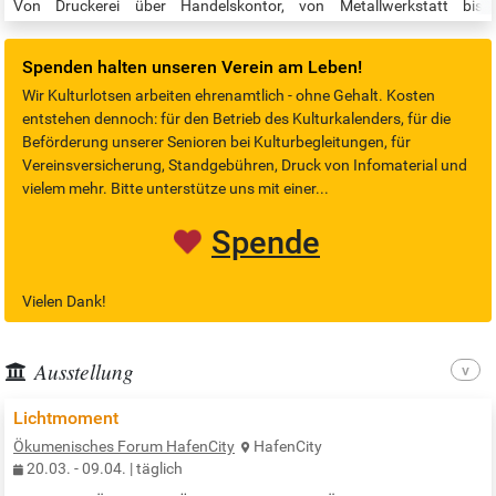
Von Druckerei über Handelskontor, von Metallwerkstatt bis
Sonderausstellung: Das Museum der Arbeit in Hamburg-Barmbek
zeigt Hamburger Industrie-, Technik- und Sozial-Geschichte. …
Spenden halten unseren Verein am Leben!
Wir Kulturlotsen arbeiten ehrenamtlich - ohne Gehalt. Kosten
entstehen dennoch: für den Betrieb des Kulturkalenders, für die
Beförderung unserer Senioren bei Kulturbegleitungen, für
Vereinsversicherung, Standgebühren, Druck von Infomaterial und
vielem mehr. Bitte unterstütze uns mit einer...
Spende
Vielen Dank!
Ausstellung
Lichtmoment
Ökumenisches Forum HafenCity
HafenCity
20.03. - 09.04. | täglich