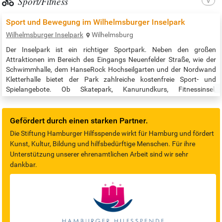
Sport/Fitness
Sport und Bewegung im Wilhelmsburger Inselpark
Wilhelmsburger Inselpark
Wilhelmsburg
Der Inselpark ist ein richtiger Sportpark. Neben den großen
Attraktionen im Bereich des Eingangs Neuenfelder Straße, wie der
Schwimmhalle, dem HanseRock Hochseilgarten und der Nordwand
Kletterhalle bietet der Park zahlreiche kostenfreie Sport- und
Spielangebote. Ob Skatepark, Kanurundkurs, Fitnessinsel,
Beachsportfeld, Disc Golf oder Spielplätze: wir schaffen
bestmögliche Bedingungen für eine aktive Gestaltung Ihres Alltags.
An einigen Anlagen sorgt sogar…
Gefördert durch einen starken Partner.
Die Stiftung Hamburger Hilfsspende wirkt für Hamburg und fördert
Kunst, Kultur, Bildung und hilfsbedürftige Menschen. Für ihre
Unterstützung unserer ehrenamtlichen Arbeit sind wir sehr
dankbar.