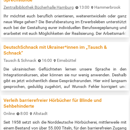
Zentralbibliothek Bücherhalle Hamburg
13:00
Hammerbrook
Ihr möchtet euch beruflich orientieren, weiterentwickeln oder ganz
neue Wege gehen? Die Berufsberatung im Erwerbsleben unterstützt
euch bei der Gestaltung eurer individuellen Berufswegeplanung und
erarbeitet mit euch Möglichkeiten der Realisierung. Der Arbeitsmarkt
verändert sich ständig und schnell, manche Berufsfelder
verschwinden, viele wandeln sich und neue kommen hinzu. In der
DeutschSchnack mit Ukrainer*innen im „Tausch &
offenen Sprechstunde können erste Fragen zur beruflichen
Schnack“
Orientierung…
Tausch & Schnack
16:00
Eimsbüttel
Die ukrainischen Geflüchteten lernen unsere Sprache in den
Integrationskursen, aber können sie nur wenig anwenden. Deshalb
gibt es jetzt wöchentlich diese Gesprächsrunden. Hier wird langsam
gesprochen, geduldig zugehört, auf Wunsch Fehler korrigiert und
Wörter erklärt. So bekommt unser Gegenüber Erfolgserlebnisse in
der fremden Sprache. 2 Veranstaltungszeiten: montags: 16:00 –
Verleih barrierefreier Hörbücher für Blinde und
18:00 Uhr und montags: 18.00 – 20:00 Uhr Nicht an Feiertagen.
Sehbehinderte
Quelle:…
Online
8:00
Altstadt
Seit 1958 setzt sich die Norddeutsche Hörbücherei, mittlerweile mit
einem Bestand von über 55.000 Titeln, für den barrierefreien Zugang