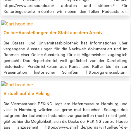
https://www.ardsounds.de/ aufrufen und stöbern.* Für
Kulturbegeisterte möchten wir neben den tollen Podcasts die
Hörbücher und Hörspiele hervorheben. Es gibt dort sehr viele
Klassiker und auch aktuelles! Hörbücher unter
https://www.ardsounds.de/rubrik/hoerbuch-108/ Hörspiele
Online-Ausstellungen der Stabi aus dem Archiv
unter https://www.ardsounds.de/rubrik/hoerspiel-112/ Auch als
app: https://www.ardsounds.de/apps/ *Hieß früher ARD Audiothek,
Die Staats- und Universitätsbibliothek hat Informationen über
nun heißt es ARD Sounds.
vergangene Ausstellungen für die Nachwelt dokumentiert und im
Rahmen einer Online-Ausstellung für die Allgemeinheit zugänglich
gemacht. Das Repertoire ist weit gefächert von der Darstellung
historischer Persönlichkeiten aus Kunst und Kultur bis hin zur
Präsentation historischer Schriften. https://galerie.sub.uni-
hamburg.de/ Darüber hinaus kann man im Bereich "Hamburger
Kulturgut Digital" in einer umfangreichen Kollektion von Drucken,
Handschriften, Karten und Fotos Nachforschungen anstellen und
Virtuell auf die Peking
seinen ganz persönlichen Einblick in die Hamburger Geschichte
erhalten. https://digitalisate.sub.uni-hamburg.de
Die Viermastbark PEKING liegt am Hafenmuseum Hamburg und
viele in Hamburg würden sie gerne mal besuchen. Solange das
aufgrund der laufenden Instandsetzungsarbeiten (noch) nicht geht,
gibt es hier die Möglichkeit, sich die Decks der PEKING von zu Hause
aus anzusehen! https://www.shmh.de/journal-virtuell-auf-die-