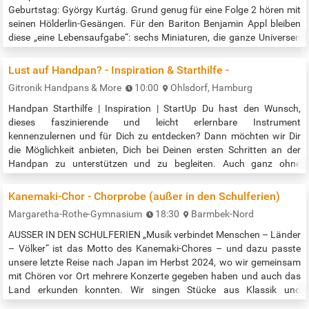
Geburtstag: György Kurtág. Grund genug für eine Folge 2 hören mit
seinen Hölderlin-Gesängen. Für den Bariton Benjamin Appl bleiben
diese „eine Lebensaufgabe“: sechs Miniaturen, die ganze Universen
öffnen und unsere Innenwelt verändern können. Anmeldung ab
16.3.2026 für Teilnahme Vorort über den Link zur Veranstaltung. Es
Lust auf Handpan? - Inspiration & Starthilfe -
gibt auch einen…
Gitronik Handpans & More
10:00
Ohlsdorf, Hamburg
Handpan Starthilfe | Inspiration | StartUp Du hast den Wunsch,
dieses faszinierende und leicht erlernbare Instrument
kennenzulernen und für Dich zu entdecken? Dann möchten wir Dir
die Möglichkeit anbieten, Dich bei Deinen ersten Schritten an der
Handpan zu unterstützen und zu begleiten. Auch ganz ohne
musikalische Vorkenntnisse, entspannt bei Café oder Tee, lernst du in
ca. 60 Minuten: > Das Grundverständnis für eine Handpan > Erste
Kanemaki-Chor - Chorprobe (außer in den Schulferien)
Töne >…
Margaretha-Rothe-Gymnasium
18:30
Barmbek-Nord
AUSSER IN DEN SCHULFERIEN „Musik verbindet Menschen – Länder
– Völker“ ist das Motto des Kanemaki-Chores – und dazu passte
unsere letzte Reise nach Japan im Herbst 2024, wo wir gemeinsam
mit Chören vor Ort mehrere Konzerte gegeben haben und auch das
Land erkunden konnten. Wir singen Stücke aus Klassik und
Romantik, aus Musicals, Pop und Volkslieder, in vielen Sprachen,