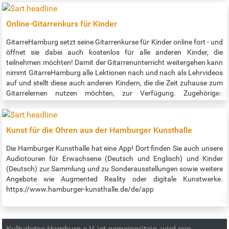
dem Bremer „Kunstgärtner“ Isaak Albert Altmann (1777-1837), dem
Festungsbauer Johan van Valckenburgh (1575-1625) und Käpt’n
Online-Gitarrenkurs für Kinder
Blume, dem Maskottchen der IGA 1973. Sehr empfehlenswert ist
auch der zugehörige Podcast: https://www.gruenerwallring-
GitarreHamburg setzt seine Gitarrenkurse für Kinder online fort - und
200.de/#podcast Jeden Monat gibt es eine neue Folge!
öffnet sie dabei auch kostenlos für alle anderen Kinder, die
teilnehmen möchten! Damit der Gitarrenunterricht weitergehen kann
nimmt GitarreHamburg alle Lektionen nach und nach als Lehrvideos
auf und stellt diese auch anderen Kindern, die die Zeit zuhause zum
Gitarrelernen nutzen möchten, zur Verfügung. Zugehöriges
Infomaterial steht jetzt schon vollständig bereit und die zu den
Lektionen gehörenden Noten können per Mail angefordert werden.
Alle Infos und Links gibt es unter https://gitarrehamburg.de/online-
Kunst für die Ohren aus der Hamburger Kunsthalle
gitarrenkurs-fuer-kinder. Direkt zum Kurs geht es hier:
https://www.gitarrehamburg.de/konkret/lehrvideos/ .
Die Hamburger Kunsthalle hat eine App! Dort finden Sie auch unsere
Audiotouren für Erwachsene (Deutsch und Englisch) und Kinder
(Deutsch) zur Sammlung und zu Sonderausstellungen sowie weitere
Angebote wie Augmented Reality oder digitale Kunstwerke.
https://www.hamburger-kunsthalle.de/de/app
Kulturlotse Hamburg e.V. ist gemeinnützig, wird rein