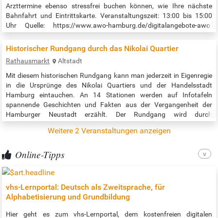
Arzttermine ebenso stressfrei buchen können, wie Ihre nächste
Bahnfahrt und Eintrittskarte. Veranstaltungszeit: 13:00 bis 15:00
Uhr Quelle: https://www.awo-hamburg.de/digitalangebote-awo-
senioren/
Historischer Rundgang durch das Nikolai Quartier
Rathausmarkt
Altstadt
Mit diesem historischen Rundgang kann man jederzeit in Eigenregie
in die Ursprünge des Nikolai Quartiers und der Handelsstadt
Hamburg eintauchen. An 14 Stationen werden auf Infotafeln
spannende Geschichten und Fakten aus der Vergangenheit der
Hamburger Neustadt erzählt. Der Rundgang wird durch
Audioinformationen ergänzt, die mittels QR-Code abrufbar sind. So
Weitere 2 Veranstaltungen anzeigen
wird die Geschichte lebendig. Startpunkt ist das Rathaus / der
Rathausmarkt. Der Rundgang…
Online-Tipps
vhs-Lernportal: Deutsch als Zweitsprache, für
Alphabetisierung und Grundbildung
Hier geht es zum vhs-Lernportal, dem kostenfreien digitalen