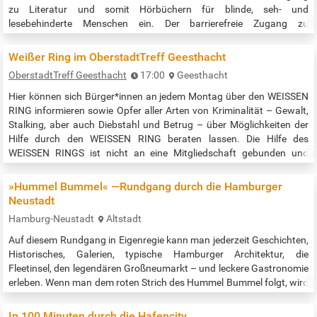
zu Literatur und somit Hörbüchern für blinde, seh- und
lesebehinderte Menschen ein. Der barrierefreie Zugang zu
Hörbüchern wird durch das »Digital Accessible Information System«,
kurz »DAISY« gewährleistet. Der Verleih der Hörbücher ist kostenlos!
Weißer Ring im OberstadtTreff Geesthacht
Telefonische Info/Beratung: montags bis donnerstags: 8:00 bis
OberstadtTreff Geesthacht
17:00
Geesthacht
16:00 Uhr,…
Hier können sich Bürger*innen an jedem Montag über den WEISSEN
RING informieren sowie Opfer aller Arten von Kriminalität – Gewalt,
Stalking, aber auch Diebstahl und Betrug – über Möglichkeiten der
Hilfe durch den WEISSEN RING beraten lassen. Die Hilfe des
WEISSEN RINGS ist nicht an eine Mitgliedschaft gebunden und
selbstverständlich kostenlos. Die Mitarbeiterinnen und Mitarbeiter
sind an die Schweigepflicht gebunden. Veranstaltungszeit: 17:00 bis
»Hummel Bummel« —Rundgang durch die Hamburger
19:00…
Neustadt
Hamburg-Neustadt
Altstadt
Auf diesem Rundgang in Eigenregie kann man jederzeit Geschichten,
Historisches, Galerien, typische Hamburger Architektur, die
Fleetinsel, den legendären Großneumarkt – und leckere Gastronomie
erleben. Wenn man dem roten Strich des Hummel Bummel folgt, wird
man verführt ;-) ... einzutauchen in das historisch spannende und
aufregende Quartier der Hamburger Neustadt. Diese müsste
In 100 Minuten durch die Hafencity