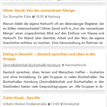
Schreib-Stimmen aus dem Harburger Raum und vielen literarischen
Überraschungen. Eine Veranstaltung im Rahmen der SuedLese
Olivier David: Von der namenlosen Menge
Literaturtage …
Zur Stumpfen Ecke
18:30
Harburg
Warum bleibt die eigene Herkunft oft ein lebenslanger Begleiter, der
im Stillen mitentscheidet? Olivier David wirft in „Von der namenlosen
Menge“ einen ungeschönten Blick auf den Einfluss von Klasse und
Herkunft. Ein Abend über Identität, Arbeit und den Mut, die eigene
Geschichte sichtbar zu machen. Eine Veranstaltung im Rahmen der
SuedLese Literaturtage Eintritt frei; Spende erbeten. Beginn der
Veranstaltung: 18:30 Uhr Quelle:…
Dialog in Deutsch — deutsch sprechen und üben in der
Gruppe
Zentralbibliothek Bücherhalle Hamburg
Hammerbrook
Deutsch sprechen, üben, lernen und Menschen treffen – kostenlos
und ohne Anmeldung. Es gibt Gruppen in vielen Bücherhallen. Die
Bücherhallen Hamburg (Zentralbibliothek und Bücherhallen in den
Stadtteilen) bieten viele Gesprächsgruppen an. Alle Gruppen in der
Zentralbibliothek nach Datum / all times and places in the central
library: https://www.buecherhallen.de/zentralbibliothek-dialog-in-
Zuhör-Kiosk - Das Ohr
deutsch.html Alle Gruppen in allen Bücherhallen nach Datum /…
U-Bahn-Station Emilienstraße
12:00
Eimsbüttel