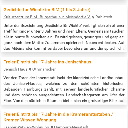
garantiert bei den "Gedichten für Wichte", und hinterher kann noch
gelesen, gespielt oder sich ausgetauscht werden. Ältere
Gedichte für Wichte im BiM (1 bis 3 Jahre)
Geschwisterkinder sind…
Kulturzentrum BiM - Bürgerhaus in Meiendorf e.V.
Rahlstedt
Unter der Bezeichnung „Gedichte für Wichte“ verbirgt sich ein offener
Treff für Kinder unter 3 Jahren und ihren Eltern. Gemeinsam tauchen
alle in bunte Buchwelten ein. Es wird gelesen, gesungen und gespielt,
ganz nach dem Motto: Zusammen spielerisch Neues entdecken. Auf
das Miteinander kommt es dabei besonders an und die sprachliche
Förderung der Kinder passiert noch so nebenbei. Also kommen Sie
doch gerne mit ihren „kleinen Wichten“ vorbei! Einfach…
Freier Eintritt bis 17 Jahre ins Jenischhaus
Jenisch Haus
Othmarschen
Vor den Toren der Innenstadt lockt der klassizistische Landhausbau
des Jenisch-Hauses, welches zu den schönsten historischen
Gebäuden Hamburgs zählt, mit seinem landesfürstlichen Charme
und dem schönen ausgedehnten Landschaftsgarten am Ufer der
Elbe. Von den südlichen Räumen bietet sich ein großartiger Blick auf
Strom und Schiffe. Wer es gerne etwas ländlicher liebt, sollte nicht
zögern, dem Jenisch-Haus einen Besuch abzustatten. Eine kleine
Freier Eintritt bis 17 Jahre in die Krameramtsstuben /
Oase für…
Kramer-Witwen-Wohnung
Kramer-Witwen-Wohnung
Hamburg-Neustadt