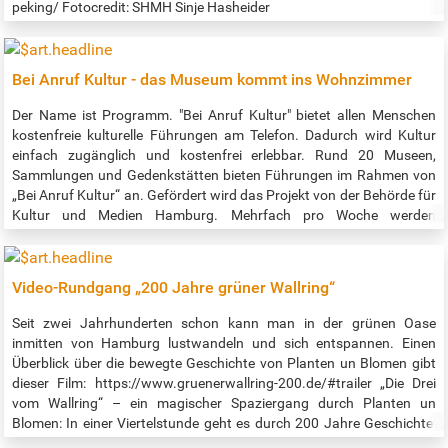
peking/ Fotocredit: SHMH Sinje Hasheider
Bei Anruf Kultur - das Museum kommt ins Wohnzimmer
Der Name ist Programm. "Bei Anruf Kultur" bietet allen Menschen
kostenfreie kulturelle Führungen am Telefon. Dadurch wird Kultur
einfach zugänglich und kostenfrei erlebbar. Rund 20 Museen,
Sammlungen und Gedenkstätten bieten Führungen im Rahmen von
„Bei Anruf Kultur“ an. Gefördert wird das Projekt von der Behörde für
Kultur und Medien Hamburg. Mehrfach pro Woche werden
verschiedene interessante Führungen geboten. Details zum
abwechslungsreichen Programm gibt es unter:
www.beianrufkultur.de Link zur barriefreien Darstellung des
Video-Rundgang „200 Jahre grüner Wallring“
Programms: https://www.bsvh.org/termine.html?
tags%5B%5D=kultur , als Ansage unter Telefon (040) 209 404 66.
Seit zwei Jahrhunderten schon kann man in der grünen Oase
Eine Anmeldung ist bis einen Tag vor der Führung bei Melanie Wölwer
inmitten von Hamburg lustwandeln und sich entspannen. Einen
vom BSVH per Mail an buchung@beianrufkultur.de oder Telefon
Überblick über die bewegte Geschichte von Planten un Blomen gibt
(040) 209 404 29 nötig.
dieser Film: https://www.gruenerwallring-200.de/#trailer „Die Drei
vom Wallring“ – ein magischer Spaziergang durch Planten un
Blomen: In einer Viertelstunde geht es durch 200 Jahre Geschichte:
Mit historischen Ein- und Aussichten und Begegnungen – z.B. mit