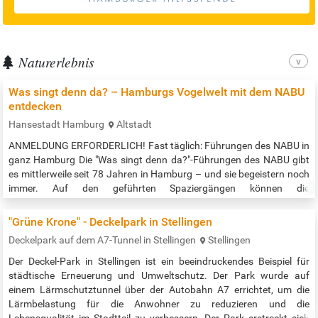
Naturerlebnis
Was singt denn da? – Hamburgs Vogelwelt mit dem NABU
entdecken
Hansestadt Hamburg
Altstadt
ANMELDUNG ERFORDERLICH! Fast täglich: Führungen des NABU in
ganz Hamburg Die "Was singt denn da?"-Führungen des NABU gibt
es mittlerweile seit 78 Jahren in Hamburg – und sie begeistern noch
immer. Auf den geführten Spaziergängen können die
Teilnehmer*innen die heimische Vogelwelt entdecken und sich auf
den Frühling und Sommer einstimmen. Es ist empfehlenswert, ein
"Grüne Krone" - Deckelpark in Stellingen
Fernglas mitzubringen. Hunde müssen leider zu Hause bleiben. Im
Deckelpark auf dem A7-Tunnel in Stellingen
Stellingen
Link zur Veranstaltung…
Der Deckel-Park in Stellingen ist ein beeindruckendes Beispiel für
städtische Erneuerung und Umweltschutz. Der Park wurde auf
einem Lärmschutztunnel über der Autobahn A7 errichtet, um die
Lärmbelastung für die Anwohner zu reduzieren und die