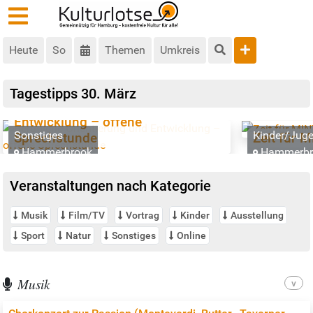
Heute
So
Themen
Umkreis
Tagestipps
30. März
Berufliche Orientierung und
Entwicklung – offene
Sonstiges
Kinder/Juge
Sprechstunde
Zeit für 
Hammerbrook
Hammerbr
Veranstaltungen nach Kategorie
Musik
Film/TV
Vortrag
Kinder
Ausstellung
Sport
Natur
Sonstiges
Online
Musik