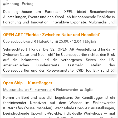
Montag - Freitag
Das Lighthouse am European XFEL bietet Besucher:innen
Ausstellungen, Events und das Xcool Lab für spannende Einblicke in
Forschung und Innovation. Interaktive Exponate, Multimedia und
Experimente zeigen, wie der Röntgenlaser funktioniert und zur
Lösung gesellschaftlicher Herausforderungen beiträgt.
OPEN ART "Florida - Zwischen Natur und Neonlicht"
Schulklassen, Forschende und Besucher:innen können den Campus
Überseeboulevard
HafenCity
25.09. - 12.04. | täglich
erkunden, mehr über die Forschung erfahren und an vielfältigen
Programmen und Events…
Sehnsuchtsort Florida: Die 32. OPEN ART-Ausstellung „Florida –
Zwischen Natur und Neonlicht“ im Überseequartier richtet den Blick
auf die bekannten und die verborgenen Seiten des US-
amerikanischen Bundesstaats. Erstmalig stellen das
Überseequartier und der Reiseveranstalter CRD Touristik rund 50
großformatige Aufnahmen von den zahlreichen Reportagereisen des
Hamburger Fotografen Jörg Modrow in den Sunshine State aus: Sie
Open Ship — KunstBagger
zeigen Impressionen von Städten…
Museumshafen Finkenwerder
Finkenwerder
täglich
Komm an Bord und lass dich begeistern: Der KunstBagger ist ein
faszinierender Kreativort auf dem Wasser im Finkenwerder
Kutterhafen (Museumshafen): Wechselnde Open Air Ausstellungen,
beeindruckende Upcycling-Projekte, individuelle Workshops — mal