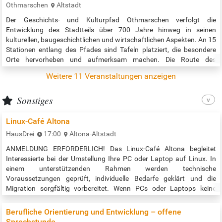
Othmarschen
Altstadt
Der Geschichts- und Kulturpfad Othmarschen verfolgt die
Entwicklung des Stadtteils über 700 Jahre hinweg in seinen
kulturellen, baugeschichtlichen und wirtschaftlichen Aspekten. An 15
Stationen entlang des Pfades sind Tafeln platziert, die besondere
Orte hervorheben und aufmerksam machen. Die Route des
Geschichts- und Kulturpfads erstreckt sich über ca. 15 Kilometer und
Weitere 11 Veranstaltungen anzeigen
ist speziell für Fahrradtouren ausgelegt. Je nach Tempo dauert sie
drei bis vier…
Sonstiges
Linux-Café Altona
HausDrei
17:00
Altona-Altstadt
ANMELDUNG ERFORDERLICH! Das Linux-Café Altona begleitet
Interessierte bei der Umstellung Ihre PC oder Laptop auf Linux. In
einem unterstützenden Rahmen werden technische
Voraussetzungen geprüft, individuelle Bedarfe geklärt und die
Migration sorgfältig vorbereitet. Wenn PCs oder Laptops keine
Sicherheitsupdates mehr erhalten oder das bestehende
Betriebssystem nicht mehr den eigenen Anforderungen entspricht,
Berufliche Orientierung und Entwicklung – offene
stellt sich häufig die Frage nach einer…
Sprechstunde