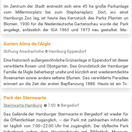
Im Zentrum der Stadt erstreckt sich eine 45 ha große Parkanlage
vom Millerntorplatz bis zum Stephansplatz. Dort, wo einst
Hamburgs Zoo lag, ist heute das Kernstück des Parks Planten un
Blomen. 1930 für die Niederdeutsche Gartenschau wurde der Park
angelegt, anlässlich der IGA 1963 und 1973 neu gestaltet. Man
kommt hierher wegen der wunderschönen Blumenanlagen, der
Wasserlichtorgel im Parksee, der Spielplätze, eines Musikpavillons
Garten Alma de l'Aigle
und der Restaurants.…
Stiftung Anscharhöhe
Hamburg-Eppendorf
Eine historisch außergewöhnliche Grünanlage in Eppendorf ist dieser
verwilderte Rosen- und Obstgarten. Das Grundstück der Hamburger
Familie de l'Aigle beherbergt uralte und kürzlich erst wiederentdeckte
Rosenarten sowie andere seltene Blumen. Das verwilderte Paradies
erinnert an die Zeit der ersten Bepflanzung 1888. Heute ist ein Teil
des Gartens ist als Naturdenkmal erhalten und liegt inmitten der
Stiftung Anscharhöhe, zugänglich über Tarpenbekstraße…
Park der Sternwarte
Sternwarte Hamburg
7:00
Bergedorf
Das Gelände der Hamburger Sternwarte in Bergedorf ist wieder für
die Öffentlichkeit zugänglich, — der Park mit zahlreichen Infotafeln
ist täglich von 7:00–22:00 Uhr frei zugänglich. Der idyllische Park
beherbergt neben dem Hauptgebäude mit Bibliothek, Museum,