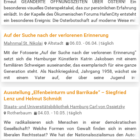
Erneut GEÄNDERTE ÖFFNUNGSZEITEN ÜBER OSTERN! Ein
besonderes visuelles Osterspektakel, das zur persönlichen Erfahrung
einlädt. In der Kapelle des Ökumenischen Forums HafenCity entsteht
ein besonderes Ereignis: Die Osterbotschaft auf moderne Weise mit
allen Sinnen erfahren. LICHTMOMENT verbindet Stille, Nachdenken
und überraschende Sinneseindrücke zu einer intensiven Erfahrung.
Auf der Suche nach der verlorenen Erinnerung
Zu Beginn steht ein Moment des Innehaltens. Gedanken an Sorgen,
Mahnmal St. Nikolai
Altstadt
06.03. - 06.04. | täglich
Belastungen…
Mit der Fotoserie „Auf der Suche nach der verlorenen Erinnerung“
setzt sich die Hamburger Künstlerin Katrin Jakobsen mit einem
familiären Schweigen auseinander, das exemplarisch für eine ganze
Generation steht. Als Nachkriegskind, Jahrgang 1958, wächst sie
mit einem Vater auf, der über seine Jugend im
nationalsozialistischen Deutschland und seine Kriegserfahrungen
eisern schweigt. Fragen nach Schuld, Verantwortung und
Ausstellung „Elfenbeinturm und Barrikade“ – Siegfried
persönlicher Geschichte bleiben…
Lenz und Helmut Schmidt
Staats- und Universitätsbibliothek Hamburg Carl von Ossietzky
Rotherbaum
04.03. - 10.05. | täglich
Wie radikalisieren sich Menschen in einer demokratischen
Gesellschaft? Welche Formen von Gewalt finden sich in einem
liberalen Rechtsstaat? Wie hat der Nationalsozialismus den Autor