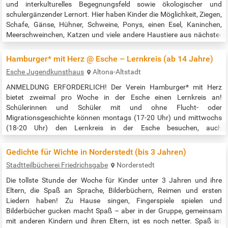
und interkulturelles Be­gegnungsfeld sowie ökologischer und
schulergän­zender Lernort. Hier haben Kinder die Möglichkeit, Ziegen,
Schafe, Gänse, Hühner, Schweine, Ponys, einen Esel, Kaninchen,
Meerschweinchen, Katzen und viele andere Haustiere aus nächster
Nähe zu sehen und diese zu streicheln, füttern und zu pflegen. Der
Eintritt für Einzelbesucher und Familien ist kostenfrei |…
Hamburger* mit Herz @ Esche – Lernkreis (ab 14 Jahre)
Esche Jugendkunsthaus
Altona-Altstadt
ANMELDUNG ERFORDERLICH! Der Verein Hamburger* mit Herz
bietet zweimal pro Woche in der Esche einen Lernkreis an!
Schülerinnen und Schüler mit und ohne Flucht- oder
Migrationsgeschichte können montags (17-20 Uhr) und mittwochs
(18-20 Uhr) den Lernkreis in der Esche besuchen, auch
Berufsschülerinnen und Berufsschüler. Die jungen Leute haben dort
die Möglichkeit, gemeinsam zu lernen, Hausaufgaben zu machen
Gedichte für Wichte in Norderstedt (bis 3 Jahren)
sowie sich auf Klausuren, Präsentationen und…
Stadtteilbücherei Friedrichsgabe
Norderstedt
Die tollste Stunde der Woche für Kinder unter 3 Jahren und ihre
Eltern, die Spaß an Sprache, Bilderbüchern, Reimen und ersten
Liedern haben! Zu Hause singen, Fingerspiele spielen und
Bilderbücher gucken macht Spaß – aber in der Gruppe, gemeinsam
mit anderen Kindern und ihren Eltern, ist es noch netter. Spaß ist