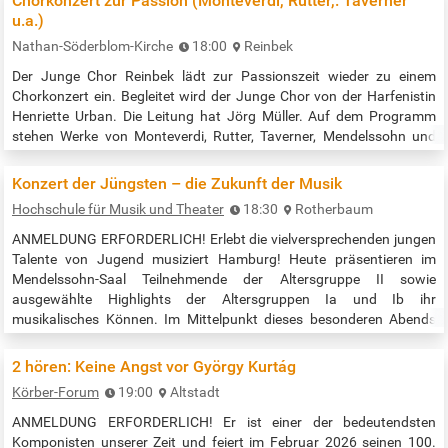
Chorkonzert zur Passion (Monteverdi, Rutter,. Taverner
u.a.)
Nathan-Söderblom-Kirche
18:00
Reinbek
Der Junge Chor Reinbek lädt zur Passionszeit wieder zu einem
Chorkonzert ein. Begleitet wird der Junge Chor von der Harfenistin
Henriette Urban. Die Leitung hat Jörg Müller. Auf dem Programm
stehen Werke von Monteverdi, Rutter, Taverner, Mendelssohn und
Fauré. Eintritt frei; Spenden für die Kirchenmusik willkommen. Beginn
der Veranstaltung: 18:00 Uhr Quelle: https://kirche-reinbek-
Konzert der Jüngsten – die Zukunft der Musik
west.de/junger-chor-reinbek/
Hochschule für Musik und Theater
18:30
Rotherbaum
ANMELDUNG ERFORDERLICH! Erlebt die vielversprechenden jungen
Talente von Jugend musiziert Hamburg! Heute präsentieren im
Mendelssohn-Saal Teilnehmende der Altersgruppe II sowie
ausgewählte Highlights der Altersgruppen Ia und Ib ihr
musikalisches Können. Im Mittelpunkt dieses besonderen Abends
stehen die jüngsten Hamburger Wettbewerbsteilnehmer*innen im
Alter von 8 bis 12 Jahren. Die Veranstaltung findet im Mendelssohn-
2 hören: Keine Angst vor György Kurtág
Saal statt. Anmeldung über den…
Körber-Forum
19:00
Altstadt
ANMELDUNG ERFORDERLICH! Er ist einer der bedeutendsten
Komponisten unserer Zeit und feiert im Februar 2026 seinen 100.