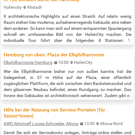
eigentlich Hamburger Altstadt heißen, denn hier am Hafenrand ist
Hafencity
Altstadt
die…
8 architektonische Highlights auf einen Streich: Auf relativ wenig
Raum stehen hier moderne, aufsehenerregende Gebäude, eins neben
dem anderen. So kann man sich auf einem entspannten Spaziergang
schnell ein umfassendes Bild von der HafenCity machen. Die
individuelle Tour führt über die folgenden 8 Stationen: 1.
Elbphilharmonie 2. Das Oval 3. New Work Harbour 4. Marco-Polo-
Tower 5. Hamburg Cruise Center HafenCity 6. Sumatrakontor 7.
Hamburg von oben: Plaza der Elbphilharmonie
25hours Hotel…
Elbphilharmonie Hamburg
10:00
HafenCity
Wer die Elbphilharmonie bisher nur von außen kannte, hat die
Gelegenheit, in 37 m Höhe auf der Plaza, einer öffentlich
zugänglichen Plattform, die sich zwischen dem Backsteinsockel und
dem gläsernen Neubau befindet, einen Rundgang zu machen. Das
Innere des Gebäudes ist architektonisch sehenswert. Zudem gibt es
dort Cafés, einen Shop, ein Info-Center und manches mehr zu
entdecken. Durch sich selbst öffnende Glastüren beim Herannahen
Hilfe bei der Nutzung von Service-Portalen (für
geht es dann durch…
Senior*innen)
AWO Aktivtreff Louise Schroeder, Altona
13:00
Altona-Nord
Damit Sie sich ein Servicekonto anlegen, Anträge online stellen und