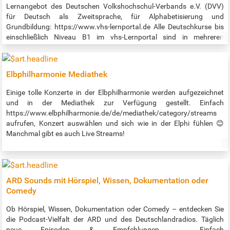
Lernangebot des Deutschen Volkshochschul-Verbands e.V. (DVV)
für Deutsch als Zweitsprache, für Alphabetisierung und
Grundbildung: https://www.vhs-lernportal.de Alle Deutschkurse bis
einschließlich Niveau B1 im vhs-Lernportal sind in mehreren
Sprachen verfügbar, ab sofort auch auf Ukrainisch. So können
insbesondere diejenigen, die noch keinen Platz in einem Deutschkurs
vor Ort gefunden haben, die Zeit nutzen, um selbständig mit dem
Elbphilharmonie Mediathek
Deutschlernen zu beginnen. Darüber hinaus erleichtert die
Übersetzung Lehrkräften den Unterricht mit dem vhs-Lernportal.
Einige tolle Konzerte in der Elbphilharmonie werden aufgezeichnet
Zum Lernen werden lediglich ein Smartphone und ein Internetzugang
und in der Mediathek zur Verfügung gestellt. Einfach
benötigt. Zu jedem Deutschkurs gibt es zudem passende Apps, mit
https://www.elbphilharmonie.de/de/mediathek/category/streams
denen auch offline gelernt werden kann. Die Apps sind ebenfalls in
aufrufen, Konzert auswählen und sich wie in der Elphi fühlen 😊
mehreren Sprachen und auch in einer ukrainischen Version
Manchmal gibt es auch Live Streams!
verfügbar. Quelle: https://www.vhs-hamburg.de/deutsch/vhs-
lernportal-1076
ARD Sounds mit Hörspiel, Wissen, Dokumentation oder
Comedy
Ob Hörspiel, Wissen, Dokumentation oder Comedy – entdecken Sie
die Podcast-Vielfalt der ARD und des Deutschlandradios. Täglich
neue Episoden & Empfehlungen. Einfach