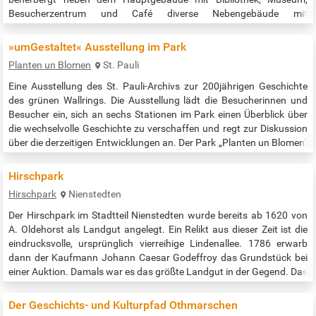
Besucherzentrum und Café diverse Nebengebäude mit
verschiedenen Teleskopen sowie einen Planetenpfad mit
Informationstafeln. Weitere Infos des Denkmalvereins:…
»umGestaltet« Ausstellung im Park
Planten un Blomen
St. Pauli
Eine Ausstellung des St. Pauli-Archivs zur 200jährigen Geschichte
des grünen Wallrings. Die Ausstellung lädt die Besucherinnen und
Besucher ein, sich an sechs Stationen im Park einen Überblick über
die wechselvolle Geschichte zu verschaffen und regt zur Diskussion
über die derzeitigen Entwicklungen an. Der Park „Planten un Blomen“
ist nicht nur aufgrund seiner Gestaltung, Größe und zentralen Lage
in Hamburg einzigartig, er ist auch ein Spiegel der…
Hirschpark
Hirschpark
Nienstedten
Der Hirschpark im Stadtteil Nienstedten wurde bereits ab 1620 von
A. Oldehorst als Landgut angelegt. Ein Relikt aus dieser Zeit ist die
eindrucksvolle, ursprünglich vierreihige Lindenallee. 1786 erwarb
dann der Kaufmann Johann Caesar Godeffroy das Grundstück bei
einer Auktion. Damals war es das größte Landgut in der Gegend. Das
klassizistische Landhaus, welches ebenfalls noch steht und heute
als Ballettschule dient, ließ Godeffroy seinerzeit vom später…
Der Geschichts- und Kulturpfad Othmarschen