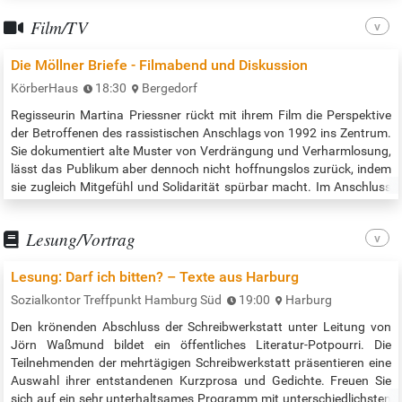
darunter auch plattdeutsch und japanisch. Der Kanemaki-Chor probt
Film/TV
montags von…
Die Möllner Briefe - Filmabend und Diskussion
KörberHaus
18:30
Bergedorf
Regisseurin Martina Priessner rückt mit ihrem Film die Perspektive
der Betroffenen des rassistischen Anschlags von 1992 ins Zentrum.
Sie dokumentiert alte Muster von Verdrängung und Verharmlosung,
lässt das Publikum aber dennoch nicht hoffnungslos zurück, indem
sie zugleich Mitgefühl und Solidarität spürbar macht. Im Anschluss
bietet ein Publikumsgespräch Raum für Austausch und Fragen. Als
besonderer Gast wird der Protagonist Ibrahim Arslan anwesend
Lesung/Vortrag
sein.…
Lesung: Darf ich bitten? – Texte aus Harburg
Sozialkontor Treffpunkt Hamburg Süd
19:00
Harburg
Den krönenden Abschluss der Schreibwerkstatt unter Leitung von
Jörn Waßmund bildet ein öffentliches Literatur-Potpourri. Die
Teilnehmenden der mehrtägigen Schreibwerkstatt präsentieren eine
Auswahl ihrer entstandenen Kurzprosa und Gedichte. Freuen Sie
sich auf ein sehr unterhaltsames Programm mit unterschiedlichsten