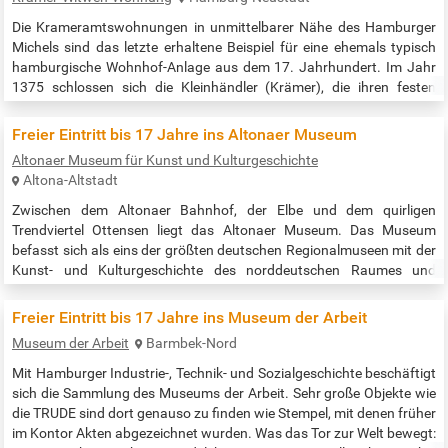
Die Krameramtswohnungen in unmittelbarer Nähe des Hamburger
Michels sind das letzte erhaltene Beispiel für eine ehemals typisch
hamburgische Wohnhof-Anlage aus dem 17. Jahrhundert. Im Jahr
1375 schlossen sich die Kleinhändler (Krämer), die ihren festen
Stand oder Laden in der Stadt besaβen und vornehmlich mit
Gewürzen, Seidenstoffen und Eisenwaren handelten, im Krameramt
Freier Eintritt bis 17 Jahre ins Altonaer Museum
zusammen. Diese wohlhabende Berufsorganisation lieβ auf dem
Altonaer Museum für Kunst und Kulturgeschichte
Gelände bei der…
Altona-Altstadt
Zwischen dem Altonaer Bahnhof, der Elbe und dem quirligen
Trendviertel Ottensen liegt das Altonaer Museum. Das Museum
befasst sich als eins der größten deutschen Regionalmuseen mit der
Kunst- und Kulturgeschichte des norddeutschen Raumes und
präsentiert die kulturhistorische Entwicklung der Elbregion um
Altona, von Schleswig Holstein und der Küstengebiete von Nord- und
Freier Eintritt bis 17 Jahre ins Museum der Arbeit
Ostsee. Die Sammlung bietet einen facettenreichen Blick auf die
Museum der Arbeit
Barmbek-Nord
Kunst- und…
Mit Hamburger Industrie-, Technik- und Sozialgeschichte beschäftigt
sich die Sammlung des Museums der Arbeit. Sehr große Objekte wie
die TRUDE sind dort genauso zu finden wie Stempel, mit denen früher
im Kontor Akten abgezeichnet wurden. Was das Tor zur Welt bewegt: