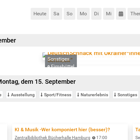
Heute
Sa
So
Mo
Di
Mi
The
ember
DeutschSchnack mit Ukrainer*inn
Sonstiges
Schnack“
Eimsbüttel
ontag, dem 15. September
e
Ausstellung
Sport/Fitness
Naturerlebnis
Sonstiges
KI & Musik -Wer komponiert hier (besser)?
T
Zentralbibliothek Bücherhalle Hamburg
17:00
Se