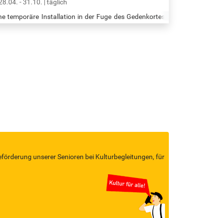
28.04. - 31.10. | täglich
ne temporäre Installation in der Fuge des Gedenkortes
enk.mal Hannoverscher Bahnhof“ zeigt vom 28. April
s 31. Oktober 2025 Kriegsende und Befreiung 1945 aus
cht von Hamburger Überlebenden der NS-Verfolgung.
er 8.000 Sinti*ze und Rom*nja sowie Jüdinnen und
uden aus Hamburg und Norddeutschland wurden im
ationalsozialismus verfolgt und in Ghettos,
nzentrations- und Vernichtungslager im östlichen
ropa verschleppt. Nur wenige Hundert…
eförderung unserer Senioren bei Kulturbegleitungen, für