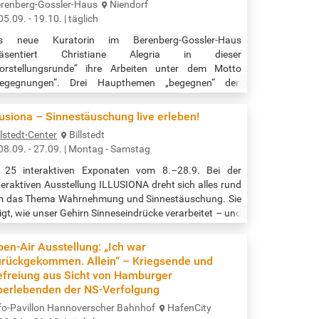
renberg-Gossler-Haus
Niendorf
05.09. - 19.10. | täglich
ls neue Kuratorin im Berenberg-Gossler-Haus
räsentiert Christiane Alegria in dieser
orstellungsrunde“ ihre Arbeiten unter dem Motto
Begegnungen“. Drei Haupthemen „begegnen“ den
suchern: - „Women“, auf großflächigen Werken werden
arke Frauen und deren emotionale Seiten, die sie in sich
lusiona – Sinnestäuschung live erleben!
agen, gezeigt. - „Parallelwelten“, mit einer aufwendigen
llstedt-Center
Billstedt
llagetechnik erhielten Landschafts-Fotosprints, einen
08.09. - 27.09. | Montag - Samstag
uen Inhalt. In diese Serie hat jedes einzelne…
 25 interaktiven Exponaten vom 8.–28.9. Bei der
teraktiven Ausstellung ILLUSIONA dreht sich alles rund
 das Thema Wahrnehmung und Sinnestäuschung. Sie
igt, wie unser Gehirn Sinneseindrücke verarbeitet – und
e es dabei leicht zu Täuschungen kommen kann. Lass
ch in 25 spannenden Exponaten von der verzehrten
en-Air Ausstellung: „Ich war
lt der Wahrnehmung faszinieren und entdecke wie
urückgekommen. Allein“ – Kriegsende und
ine Sinne dir einen Streich spielen. Veranstaltungszeit:
efreiung aus Sicht von Hamburger
:00 bis 20:00 Uhr Quelle:…
berlebenden der NS-Verfolgung
fo-Pavillon Hannoverscher Bahnhof
HafenCity