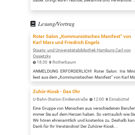
Lesung/Vortrag
Roter Salon „Kommunistisches Manifest“ von
Karl Marx und Friedrich Engels
Staats- und Universitätsbibliothek Hamburg Carl von
Ossietzky
18:30
Rotherbaum
ANMELDUNG ERFORDERLICH! Roter Salon: Iris Min
liest aus dem „Kommunistischen Manifest“ von Karl M
und Friedrich Engels 1848 erschien in London ein Te
der die Welt veränderte. Er wurde zum Ausgangspu
Zuhör-Kiosk - Das Ohr
ökonomischer Systeme, politischer Konflikte und ni
U-Bahn-Station Emilienstraße
12:00
Eimsbüttel
zuletzt einer Vielzahl von Missverständnissen, die 
heute das politische Bewusstsein prägen. Das von K
Eine Gruppe von Menschen aus verschiedenen Berufe
Marx und Friedrich Engels verfasste Programm 
immer Sie auf dem Herzen haben. So vertraulich wie Si
Kommunistischen Partei ist als…
Wir hören ehrenamtlich und kostenlos zu. Deshalb kan
Dank für Ihr Verständnis! Der Zuhörer-Kiosk…