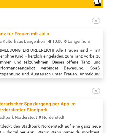
nz für Frauen mit Julia
la Kulturhaus Langenhorn
10:00
Langenhorn
NMELDUNG ERFORDERLICH! Alle Frauen sind – mit
er ohne Kind – herzlich eingeladen, zum Tanz vorbei zu
mmen und teilzunehmen. Dieses offene Tanz- und
erformanceangebot verbindet Bewegung, Spaß,
tspannung und Austausch unter Frauen. Anmeldung
ter: interkulturella@mookwat.de oder 040 / 533 271
 Teilnahme frei; Spende erbeten. Veranstaltungszeit:
:00 bis 11:30 Uhr Quelle: https://mookwat.de/ella-
lturhaus/angebote/
terarischer Spaziergang per App im
orderstedter Stadtpark
adtpark Norderstedt
Norderstedt
tdeckt den Stadtpark Norderstedt auf eine ganz neue
t – digital per App. Wann: Wann immer du möchtest.