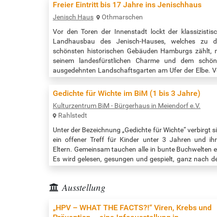
den "Gedichten für Wichte", und hinterher kann n
Freier Eintritt bis 17 Jahre ins Jenischhaus
gelesen, gespielt oder sich ausgetauscht werden. Ält
Jenisch Haus
Othmarschen
Geschwisterkinder sind…
Vor den Toren der Innenstadt lockt der klassizistis
Landhausbau des Jenisch-Hauses, welches zu d
schönsten historischen Gebäuden Hamburgs zählt, 
seinem landesfürstlichen Charme und dem schön
ausgedehnten Landschaftsgarten am Ufer der Elbe. 
den südlichen Räumen bietet sich ein großartiger Bl
auf Strom und Schiffe. Wer es gerne etwas ländlic
Gedichte für Wichte im BiM (1 bis 3 Jahre)
liebt, sollte nicht zögern, dem Jenisch-Haus einen Bes
Kulturzentrum BiM - Bürgerhaus in Meiendorf e.V.
abzustatten. Eine kleine Oase für…
Rahlstedt
Unter der Bezeichnung „Gedichte für Wichte“ verbirgt s
ein offener Treff für Kinder unter 3 Jahren und ih
Eltern. Gemeinsam tauchen alle in bunte Buchwelten e
Es wird gelesen, gesungen und gespielt, ganz nach 
Motto: Zusammen spielerisch Neues entdecken. Auf 
Miteinander kommt es dabei besonders an und d
Ausstellung
sprachliche Förderung der Kinder passiert noch
nebenbei. Also kommen Sie doch gerne mit ihren „klei
„HPV – WHAT THE FACTS?!“ Viren, Krebs und
Wichten“ vorbei! Einfach…