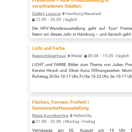
Prävention – eine Infoausstellung in
verschiedenen Städten.
Gallery Lazarus
Hamburg-Neustadt
12.09. - 20.09. | täglich
Die HPV-Wanderausstellung geht auf Tour! Premi
feiern wir dieses Jahr in Hamburg – und danach geht
weiter quer durch Deutschland. In jeder Stadt erwar
dich nicht nur eine interaktive Kunstausstellung, sond
Licht und Farbe
auch spannende Highlights, Austauschmöglichkei
Reepschlägerhaus
Wedel
08.08. - 15.09. | täglich
und echte Aha-Momente. HPV WHAT?! – Kunst trifft 
HPV HPV steht für Humane Papillomviren. Doch H
LICHT und FARBE Bilder zum Thema von Julian Pre
aufs Herz: Wusstet du, dass sich die meisten Mensc
Kerstin Hirsch und Oliver Kunz Öffnungszeiten: Mon
im Laufe ihres Lebens mit HPV…
Ruhetag, Di-Do 10-17 Uhr, Fr/Sa 10-22 Uhr, So 10-17 Uh
Flächen, Formen, Freiheit I
Gemeinschaftsausstellung
Nissis Kunstkantine
HafenCity
21.08. - 22.09. | Montag - Freitag
Vernissage am 20. August um 19 Uhr D