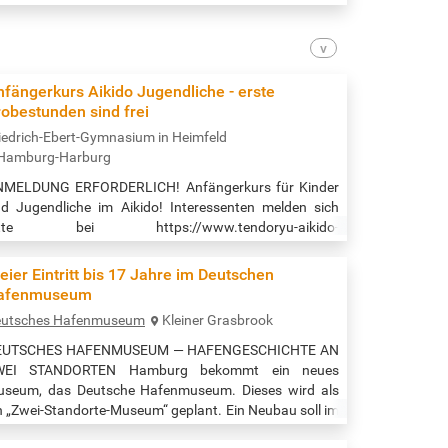
fängerkurs Aikido Jugendliche - erste
obestunden sind frei
iedrich-Ebert-Gymnasium in Heimfeld
Hamburg-Harburg
NMELDUNG ERFORDERLICH! Anfängerkurs für Kinder
d Jugendliche im Aikido! Interessenten melden sich
itte bei https://www.tendoryu-aikido-
rburg.de/kontakt/ oder kommen direkt zum Training!
t: Friedrich-Ebert-Gymnasium kleiner Gymnastikraum
eier Eintritt bis 17 Jahre im Deutschen
eginn der Veranstaltung: 18.00 Uhr Quelle:
afenmuseum
tps://www.tendoryu-aikido-harburg.de/
eutsches Hafenmuseum
Kleiner Grasbrook
EUTSCHES HAFENMUSEUM — HAFENGESCHICHTE AN
WEI STANDORTEN Hamburg bekommt ein neues
seum, das Deutsche Hafenmuseum. Dieses wird als
n „Zwei-Standorte-Museum“ geplant. Ein Neubau soll im
adtteil Grasbrook errichtet werden. Der zweite Standort