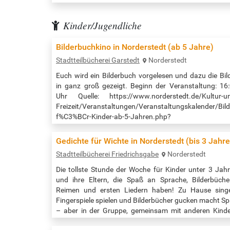
Kinder/Jugendliche
Bilderbuchkino in Norderstedt (ab 5 Jahre)
Stadtteilbücherei Garstedt
Norderstedt
Euch wird ein Bilderbuch vorgelesen und dazu die Bil
in ganz groß gezeigt. Beginn der Veranstaltung: 16
Uhr Quelle: https://www.norderstedt.de/Kultur-u
Freizeit/Veranstaltungen/Veranstaltungskalender/Bil
f%C3%BCr-Kinder-ab-5-Jahren.php?
object=tx,3223.4.1&ModID=11&FID=1087.1176.1&Na
Gedichte für Wichte in Norderstedt (bis 3 Jahr
Stadtteilbücherei Friedrichsgabe
Norderstedt
Die tollste Stunde der Woche für Kinder unter 3 Jah
und ihre Eltern, die Spaß an Sprache, Bilderbüche
Reimen und ersten Liedern haben! Zu Hause sing
Fingerspiele spielen und Bilderbücher gucken macht S
– aber in der Gruppe, gemeinsam mit anderen Kind
und ihren Eltern, ist es noch netter. Spaß ist garantiert 