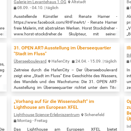
Galerie im Levantehaus 1.OG
Altstadt
Be
08.09. - 04.10. | täglich
Ausstellende Künstler sind: Renate Hamer -
A
https://www.facebook.com/RHFineArt/ - Renate Hamer
p
ere
freie Malerin, mit abstrakten Werken. Horst Stockdreher -
„V
 es
www.horst-stockdreher.de Skulpteur, mit seinen
„
tet
faszinierenden Nashörnern und anderen Werken.
Be
ern
Angelika Rinck - www.arinck.de Malerin und Designerin,
st
31. OPEN ART-Ausstellung im Überseequartier
Il
ten
mit großformatigen , dem expressiven Realismus und
tr
"Stadt im Fluss"
Bi
auf
Surrealismus zugeordneten Werken. Vernissage:
Co
Überseeboulevard
HafenCity
24.04. - 15.09. | täglich
and
Donnerstag 11. September um 18 Uhr mit Laudatio
ne
ss,
hen
von…
tag
Zeitreise durch die HafenCity – Der Überseeboulevard
In
r
zeigt eine „Stadt im Fluss“ Eine Geschichte des Wassers,
in
des Wandels und des Wachstums: Die 31. OPEN ART-
um
Ausstellung im Überseequartier richtet unter dem Titel
ze
„Stadt im Fluss“ den Blick auf die eigene Geschichte. Der
wi
Fotograf Thomas Hampel zeigt rund 50 großformatige,
di
„Vorhang auf für die Wissenschaft“ im
Op
vielfach ungesehene Aufnahmen, die die Entwicklung
We
Lighthouse am European XFEL
z
vom Hafen- und Industriegebiet zu Hamburgs jüngstem
de
B
Lighthouse Science-Erlebniszentrum
Schenefeld
Stadtteil zwischen Fleeten,…
10
Ü
Montag - Freitag
In
ie
Das Lighthouse am European XFEL bietet