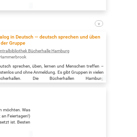
ialog in Deutsch — deutsch sprechen und üben
n der Gruppe
ntralbibliothek Bücherhalle Hamburg
Hammerbrook
utsch sprechen, üben, lernen und Menschen treffen –
stenlos und ohne Anmeldung. Es gibt Gruppen in vielen
ücherhallen. Die Bücherhallen Hamburg
entralbibliothek und Bücherhallen in den Stadtteilen)
eten viele Gesprächsgruppen an. Alle Gruppen in der
ntralbibliothek nach Datum / all times and places in the
central library:
tps://www.buecherhallen.de/zentralbibliothek-dialog-
en möchten. Was
-deutsch.html Alle Gruppen in allen Bücherhallen nach
 an Feiertagen!)
atum /…
etzt ist. Besten