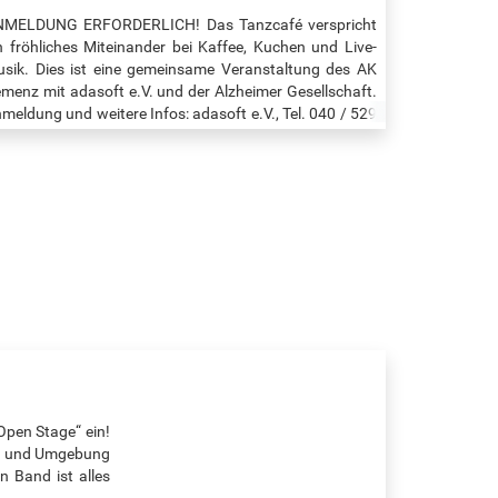
NMELDUNG ERFORDERLICH! Das Tanzcafé verspricht
n fröhliches Miteinander bei Kaffee, Kuchen und Live-
sik. Dies ist eine gemeinsame Veranstaltung des AK
menz mit adasoft e.V. und der Alzheimer Gesellschaft.
meldung und weitere Infos: adasoft e.V., Tel. 040 / 529
 891 Veranstaltungszeit: 14:00 bis 16:00 Uhr Quelle:…
Open Stage“ ein!
ld und Umgebung
n Band ist alles