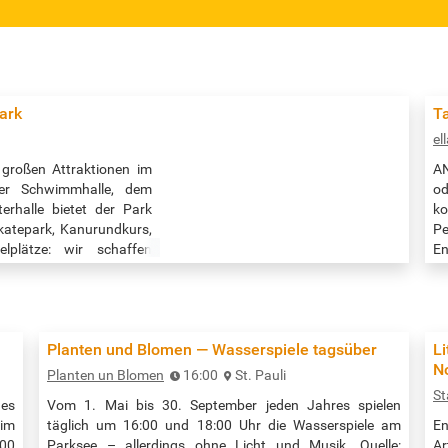
ark
Ta
el
n großen Attraktionen im
A
der Schwimmhalle, dem
od
rhalle bietet der Park
ko
Skatepark, Kanurundkurs,
P
elplätze: wir schaffen
En
hres Alltags. An einigen
un
50
10
ku
Planten und Blomen — Wasserspiele tagsüber
Li
N
Planten un Blomen
16:00
St. Pauli
St
nes
Vom 1. Mai bis 30. September jeden Jahres spielen
 im
täglich um 16:00 und 18:00 Uhr die Wasserspiele am
En
00
Parksee – allerdings ohne Licht und Musik. Quelle:
Ar