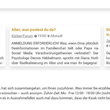
Alter, was postest du da?
D
i
Körber-Forum
19:00
Altstadt
Ze
ANMELDUNG ERFORDERLICH! Was, wenn Oma plötzlich
Desinformationen im Familienchat teilt oder Papa via
Social Media Verschwörungstheorien verbreitet? Der
De
ich
Psychologe Dennis Hebbelmann spricht mit Diana Huth
ko
arx
über Radikalisierung im Alter und wie man ihr begegnet.
B
xt,
Im anschließenden Austausch lernen Sie,
(Z
nkt
Falschinformationen besser zu erkennen und
bi
cht
einzuordnen. Anmeldung ab 1.9.2025 über den Link
Ze
bis
unten. Zeit: 19:00 - 20:30 Uhr Quelle:…
arl
ht
n hat sich zusammengetan, um Ihnen zuzuhören. Was immer Sie erzähl
der
in
e wünschen – auch anonym. Zuhör-Zeit: Mo - Frei 12:00 - 18:00 Uhr (nicht
D
n es in Ausnahmefällen auch mal dazu kommen, dass der Kiosk nicht bes