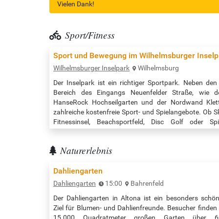
Vielen Dank!
Sport/Fitness
Sport und Bewegung im Wilhelmsburger Inselp
Wilhelmsburger Inselpark
Wilhelmsburg
Der Inselpark ist ein richtiger Sportpark. Neben de
Bereich des Eingangs Neuenfelder Straße, wie 
HanseRock Hochseilgarten und der Nordwand Klette
zahlreiche kostenfreie Sport- und Spielangebote. Ob 
Fitnessinsel, Beachsportfeld, Disc Golf oder Spi
bestmögliche Bedingungen für eine aktive Gestaltung I
Anlagen sorgt sogar…
Naturerlebnis
Dahliengarten
Dahliengarten
15:00
Bahrenfeld
Der Dahliengarten in Altona ist ein besonders schö
Ziel für Blumen- und Dahlienfreunde. Besucher finden
15.000 Quadratmeter großen Garten über 6