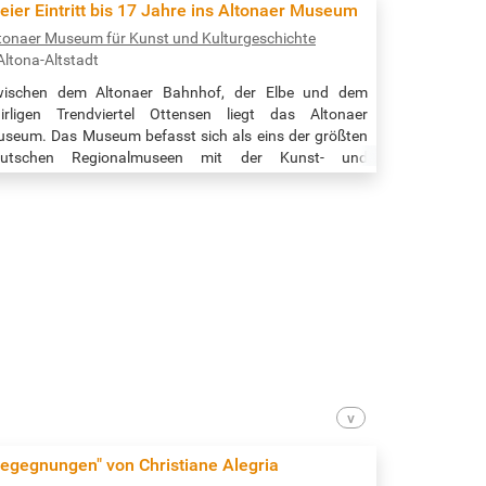
findet sich rund um den Schuppen 50A, wo sich bereits
eier Eintritt bis 17 Jahre ins Altonaer Museum
inige Jahre das Hafenmuseum Hamburg befand.
tonaer Museum für Kunst und Kulturgeschichte
EITZEUG*INNEN AN DEN 50ER-SCHUPPEN Das neue
Altona-Altstadt
useum wird sich der vielfältigen Bedeutung der
esonderen…
wischen dem Altonaer Bahnhof, der Elbe und dem
irligen Trendviertel Ottensen liegt das Altonaer
seum. Das Museum befasst sich als eins der größten
eutschen Regionalmuseen mit der Kunst- und
ulturgeschichte des norddeutschen Raumes und
äsentiert die kulturhistorische Entwicklung der
bregion um Altona, von Schleswig Holstein und der
stengebiete von Nord- und Ostsee. Die Sammlung
etet einen facettenreichen Blick auf die Kunst- und…
Begegnungen" von Christiane Alegria