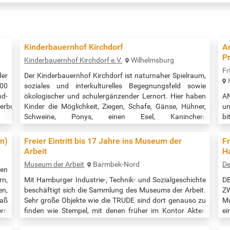
Kinderbauernhof Kirchdorf
An
Pr
Kinderbauernhof Kirchdorf e.V.
Wilhelmsburg
Fr
der
Der Kinderbauernhof Kirchdorf ist naturnaher Spielraum,
:00
soziales und interkulturelles Be­gegnungsfeld sowie
nd-
ökologischer und schulergän­zender Lernort. Hier haben
A
derbuchkino-
Kinder die Möglichkeit, Ziegen, Schafe, Gänse, Hühner,
un
Schweine, Ponys, einen Esel, Kaninchen,
b
vID=1087.105&La=1&sfreg=1&sfort=1
Meerschweinchen, Katzen und viele andere Haustiere aus
ha
nächster Nähe zu sehen und diese zu streicheln, füttern
Or
en)
Freier Eintritt bis 17 Jahre ins Museum der
Fr
und zu pflegen. Der Eintritt für Einzelbesucher und
B
Arbeit
H
Familien ist kostenfrei |…
ht
Museum der Arbeit
Barmbek-Nord
D
ren
rn,
Mit Hamburger Industrie-, Technik- und Sozialgeschichte
D
en,
beschäftigt sich die Sammlung des Museums der Arbeit.
Z
paß
Sehr große Objekte wie die TRUDE sind dort genauso zu
Mu
ern
finden wie Stempel, mit denen früher im Kontor Akten
ei
bei
abgezeichnet wurden. Was das Tor zur Welt bewegt: Von
St