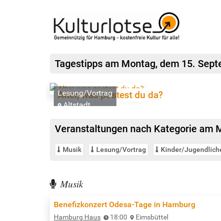
Tagestipps
am Montag, dem
15. Sept
Lesung/Vortrag
Alter, was postest du da?
Altstadt
Veranstaltungen nach Kategorie
am M
Musik
Lesung/Vortrag
Kinder/Jugendlich
Musik
Benefizkonzert Odesa-Tage in Hamburg
Hamburg Haus
18:00
Eimsbüttel