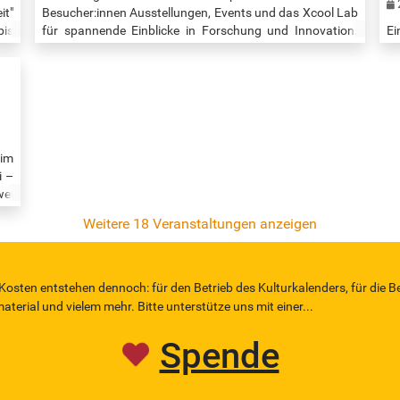
it"
Besucher:innen Ausstellungen, Events und das Xcool Lab
bis
für spannende Einblicke in Forschung und Innovation.
Ei
e,
Interaktive Exponate, Multimedia und Experimente
„d
und
zeigen, wie der Röntgenlaser funktioniert und zur Lösung
bi
und
gesellschaftlicher Herausforderungen beiträgt.
Si
mit
Schulklassen, Forschende und Besucher:innen können
Üb
ten
den Campus erkunden, mehr über die Forschung
J
erfahren und an vielfältigen Programmen und Events…
N
Ko
 im
Eu
i –
wei
on
Weitere 18 Veranstaltungen anzeigen
nd
che
Die
der
 Kosten entstehen dennoch: für den Betrieb des Kulturkalenders, für die B
erial und vielem mehr. Bitte unterstütze uns mit einer...
Spende