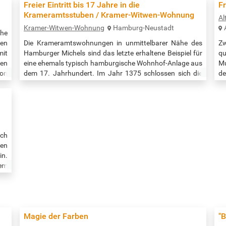
och
Druckerei über Handelskontor, von Metallwerkstatt bis
be
Freier Eintritt bis 17 Jahre in die
Fr
ere
Sonderausstellung: Das Museum der Arbeit in Hamburg-
e
Krameramtsstuben / Kramer-Witwen-Wohnung
Al
Barmbek zeigt Hamburger Industrie-, Technik- und Sozial-
Z
Kramer-Witwen-Wohnung
Hamburg-Neustadt
Geschichte. …
M
che
b
en
Die Krameramtswohnungen in unmittelbarer Nähe des
Z
mit
Hamburger Michels sind das letzte erhaltene Beispiel für
qu
en
eine ehemals typisch hamburgische Wohnhof-Anlage aus
Mu
Von
dem 17. Jahrhundert. Im Jahr 1375 schlossen sich die
d
ick
Kleinhändler (Krämer), die ihren festen Stand oder Laden
K
her
in der Stadt besaβen und vornehmlich mit Gewürzen,
pr
uch
Seidenstoffen und Eisenwaren handelten, im Krameramt
El
zusammen. Diese wohlhabende Berufsorganisation lieβ
Kü
auf dem Gelände bei der…
bi
ich
ren
in.
dem
das
ie
 so
nen
Magie der Farben
"