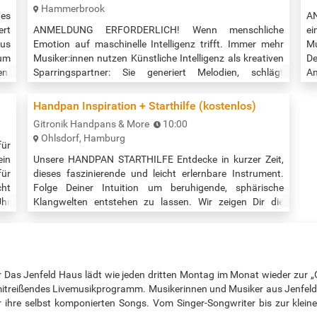
Hammerbrook
es
A
ert
ANMELDUNG ERFORDERLICH! Wenn menschliche
ei
aus
Emotion auf maschinelle Intelligenz trifft. Immer mehr
Mu
aum
Musiker:innen nutzen Künstliche Intelligenz als kreativen
De
en.
Sparringspartner: Sie generiert Melodien, schlägt
An
er
Harmonien vor oder hilft beim Arrangieren ganzer Songs.
83
h,
Doch wo endet die Unterstützung – und wo beginnt die
Handpan Inspiration + Starthilfe (kostenlos)
Das
künstlerische Handschrift der Maschine? Erkennt man
Gitronik Handpans & More
10:00
eigentlich mit KI-erstellt Musikstücke? KI kann in
Ohlsdorf, Hamburg
Sekunden tausende Musikstücke…
für
in
Unsere HANDPAN STARTHILFE Entdecke in kurzer Zeit,
ür
dieses faszinierende und leicht erlernbare Instrument.
cht
Folge Deiner Intuition um beruhigende, sphärische
hr
Klangwelten entstehen zu lassen. Wir zeigen Dir die
er
ersten Schritte und begleiten Dich gern. Auch ganz ohne
men
musikalische Vorkenntnisse, entspannt bei Kaffee oder
it
Tee, lernst du: > Das Grundverständnis für eine Handpan
und
> Erste Töne > Spieltechniken und Fingerübungen >
Inspiration zum…
Das Jenfeld Haus lädt wie jeden dritten Montag im Monat wieder zur „
mitreißendes Livemusikprogramm. Musikerinnen und Musiker aus Jenfe
ihre selbst komponierten Songs. Vom Singer-Songwriter bis zur kleine
…