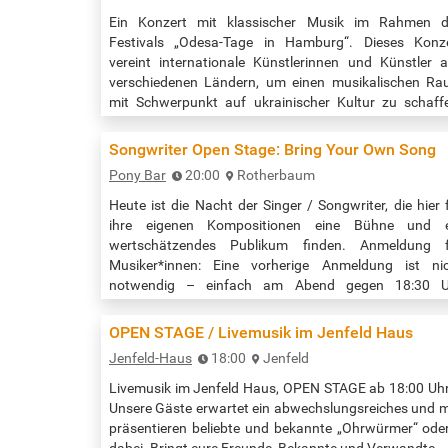
Ein Konzert mit klassischer Musik im Rahmen d
Festivals „Odesa-Tage in Hamburg“. Dieses Konz
vereint internationale Künstlerinnen und Künstler 
verschiedenen Ländern, um einen musikalischen R
mit Schwerpunkt auf ukrainischer Kultur zu schaff
Das Programm basiert auf Werken ukrainisch
Komponisten, verwoben mit Musik aus Frankreic
Songwriter Open Stage: Bring Your Own Song
Deutschland, Italien, Amerika und anderen Nationen. 
Pony Bar
20:00
Rotherbaum
Konzept des Konzerts ist ein Dialog der Kulturen:…
Heute ist die Nacht der Singer / Songwriter, die hier 
ihre eigenen Kompositionen eine Bühne und e
wertschätzendes Publikum finden. Anmeldung f
Musiker*innen: Eine vorherige Anmeldung ist ni
notwendig – einfach am Abend gegen 18:30 U
vorbeikommen. Auftritt in der Reihenfolge d
Anmeldung. Obwohl auch Duos und Trios willkom
OPEN STAGE / Livemusik im Jenfeld Haus
sind, sind vollständige Bandkonstellationen m
Jenfeld-Haus
18:00
Jenfeld
Schlagzeug nicht zugelassen. Eine Akustikgitarre 
Verstärker…
Livemusik im Jenfeld Haus, OPEN STAGE ab 18:00 Uhr 
Unsere Gäste erwartet ein abwechslungsreiches und 
präsentieren beliebte und bekannte „Ohrwürmer“ oder 
dabei. Bringt eure Freunde, Bekannte und Verwandte