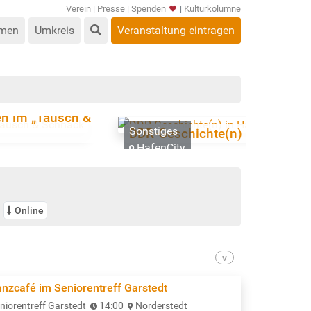
Verein
|
Presse
|
Spenden
|
Kulturkolumne
men
Umkreis
Veranstaltung eintragen
en im „Tausch &
Sonstiges
DDR-Geschichte(n) in Hamburg 
HafenCity
Online
anzcafé im Seniorentreff Garstedt
niorentreff Garstedt
14:00
Norderstedt