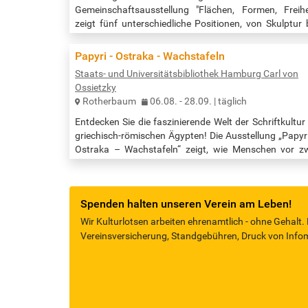
Gemeinschaftsausstellung "Flächen, Formen, Freihe
zeigt fünf unterschiedliche Positionen, von Skulptur 
Malerei. Stephanie Naimi zeigt ausdrucksstark
farbintensive Werke mit impulsiven Pinselstrichen 
Papyri - Ostraka - Wachstafeln
intuitiver Komposition. Ihre Kunst wirkt lebendig 
Staats- und Universitätsbibliothek Hamburg Carl von
emotional. Kristin Gezorreck arbeitet experimentell 
Ossietzky
vielfältigen Materialien und Techniken. Ihre abstrak
Rotherbaum
06.08. - 28.09. | täglich
Bilder laden zur freien…
Entdecken Sie die faszinierende Welt der Schriftkultur
griechisch-römischen Ägypten! Die Ausstellung „Papyr
Ostraka – Wachstafeln“ zeigt, wie Menschen vor z
Jahrtausenden ihren Alltag dokumentierten – v
amtlichen Schreiben, privaten Dokumenten u
literarischen Texten auf Papyrus, über persönli
Spenden halten unseren Verein am Leben!
Notizen auf Ostraka bis zu Mumienetiketten auf Holz. 
Originale eröffnen einzigartige Einblicke in das Leben 
Wir Kulturlotsen arbeiten ehrenamtlich - ohne Gehalt.
Menschen am Nil zwischen…
Vereinsversicherung, Standgebühren, Druck von Infomat