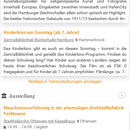
Ausstellungshallen für zeitgenössische Kunst und Fotografie
innerhalb Europas. Eingebettet zwischen Innenstadt und HafenCity
sind die Hamburger Deichtorhallen allein schon optisch ein Highlight.
Die beiden historischen Gebäude von 1911/13 bestechen durch ihre
offene Stahlglasarchitektur und bieten heute Raum für spektakuläre
internationale Großausstellungen. Wenn man hier ankommt, so
Kinderkino am Sonntag (ab 7 Jahre)
beginnt man am…
Zentralbibliothek Bücherhalle Hamburg
Hammerbrook
Das Kinderkino gibt es auch an diesem Sonntag – kommt in die
Zentralbibliothek und genießt das Kinderkino-Programm. Findest du
deinen Schulweg lang? Vier Kinder aus anderen Ländern zeigen dir
heute ihren beschwerlichen Schulweg. Der Film ist ab FSK 0
freigegeben und für Kinder ab 7 Jahren empfohlen. Filmlänge: ca. 74
Minuten. Die Veranstaltung findet in der KiBi, Traumhaus, E1, statt.
Weitere 6 Veranstaltungen anzeigen
Veranstaltungszeit: 15:00 bis 16:30 Uhr Quelle:…
Ausstellung
Maschinenvorführung in der ehemaligen Drahtstiftefabrik
Feldtmann
Stadtteilarchiv Ottensen mit Kesselhaus
Ottensen
14.09. - 14.09. | täglich