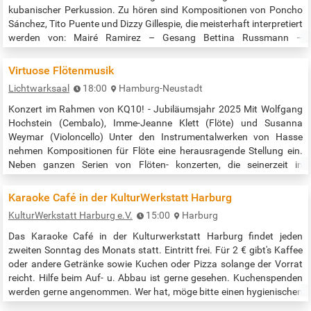
kubanischer Perkussion. Zu hören sind Kompositionen von Poncho
Sánchez, Tito Puente und Dizzy Gillespie, die meisterhaft interpretiert
werden von: Mairé Ramirez – Gesang Bettina Russmann –
Altsaxofon Steve Wiseman – Trompete Jean Philippe Tremblay –
Posaune Dietrich Husemann – Piano Alfredo Silva Bass Maurizio
Virtuose Flötenmusik
Remedio –…
Lichtwarksaal
18:00
Hamburg-Neustadt
Konzert im Rahmen von KQ10! - Jubiläumsjahr 2025 Mit Wolfgang
Hochstein (Cembalo), Imme-Jeanne Klett (Flöte) und Susanna
Weymar (Violoncello) Unter den Instrumentalwerken von Hasse
nehmen Kompositionen für Flöte eine herausragende Stellung ein.
Neben ganzen Serien von Flöten- konzerten, die seinerzeit in
Amsterdam, Paris und London im Druck erschienen, stehen mehrere
Ausgaben mit Solosonaten für dieses Instrument. Imme-Jeanne
Karaoke Café in der KulturWerkstatt Harburg
Klett hat sich als…
KulturWerkstatt Harburg e.V.
15:00
Harburg
Das Karaoke Café in der Kulturwerkstatt Harburg findet jeden
zweiten Sonntag des Monats statt. Eintritt frei. Für 2 € gibt's Kaffee
oder andere Getränke sowie Kuchen oder Pizza solange der Vorrat
reicht. Hilfe beim Auf- u. Abbau ist gerne gesehen. Kuchenspenden
werden gerne angenommen. Wer hat, möge bitte einen hygienischen
Mikro- / Ploppschutz mitbringen. Nichtraucher Wir nutzen Karafun.