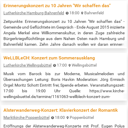
Aber auch YouTube oder private Playbacks, vorzugsweise aus der…
Erinnerungskonzert zu 10 Jahren "Wir schaffen das"
Lutherkirche Hamburg-Bahrenfeld
18:00
Bahrenfeld
Zeitpunkte: Erinnerungskonzert zu 10 Jahren "Wir schaffen das" -
Gemeinde und Geflüchtete im Gespräch - Ende August 2015 iniziierte
Angela Merkel eine Willkommenskultur, in deren Zuge zahlreiche
Bürgerkriegsflüchtlinge aus dem Nahen Osten nach Hamburg und
Bahrenfeld kamen. Zehn Jahre danach wollen wir daran erinnern
und fragen: Haben wir „es geschafft“? Sind die Menschen in unserer
Gesellschaft angekommen? Damalige Akteure der Flüchtlingshilfe,
WeLLBLeCH: Konzert zum Sommerausklang
u.a. aus…
Lutherkirche Wellingsbüttel
17:00
Wellingsbüttel
Musik vom Barock bis zur Moderne, Musicalmelodien und
Überraschungen Leitung: Boris Havkin Moderation: Jörg Ermisch
Orgel: Moritz Schott Eintritt frei; Spende erbeten. Veranstaltungszeit:
17:00 bis 19:00 Uhr Quelle: https://www.kirche-
wellingsbuettel.de/termine/1161063-wellblech-konzert-zum-
sommerausklang
Alsterwanderweg-Konzert: Klavierkonzert der Romantik
Marktkirche Poppenbüttel
18:00
Poppenbüttel
Eröffnungs der Alsterwanderweg-Konzerte mit Prof. Eugen Polus