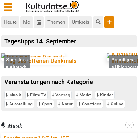
Heute
Mo
Themen
Umkreis
Tagestipps
14. September
Kirchenfü
Sonstiges
Sonstiges
Tag des offenen Denkmals
Immenho
Altstadt
Uhlenhors
Veranstaltungen nach Kategorie
Musik
Film/TV
Vortrag
Markt
Kinder
Ausstellung
Sport
Natur
Sonstiges
Online
Musik