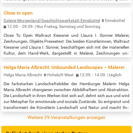
Exponat. Wir hoffen, dass folgende Information immer noch aktuell
ist: Das Museumsschiff kann kostenlos, auch unabhängig von einem
Close to open
Besuch des Zollmuseums besichtigt werden. Es ist über den Ponton
Galerie Morgenland/Geschichtswerkstatt Eimsbüttel
Eimsbüttel
zu erreichen - und somit nicht barrierefrei. Das Betreten des
12.09. - 28.09. | Nur Freitag, Samstag und Sonntag
Zollkreuzers…
Close To Open Waltraut Kiessner und Llaura I. Sünner Malerei,
Zeichnungen, Objekte Pressetext: Die beiden Künstlerinnen, Waltraut
Kiessner und Llaura I. Sünner, beschäftigen sich mit der materiellen
Kultur, dem Hand-Werk, dargestellt in Malerei, Zeichnungen und
Wand-Objekten. Waltraut Kiessner interessiert sich für das Organ,
das heute zunehmend unterschätzt wird: Die menschliche Hand.
Helga Maria Albrecht: Unbounded Landscapes – Malerei
Diese ist Repräsentantin des Handelns, das Organ, das im…
Helga Maria Albrecht
Hoheluft-West
13.09. - 14.09. | täglich
Die farbstarken Landschaftsbilder der Hamburger Malerin Helga
Maria Albrecht changieren zwischen Abbildhaftem und Abstraktion.
Die Landschaft in ihren Werken löst sich auf, dehnt sich aus und wird
zur Metapher für emotionale und soziale Zustände. So entgrenzt und
transformiert die Künstlerin Landschaft und Natur und macht ihre
Essenz auf eine neue Weise zugänglich. Ihre Arbeitsweise ist nicht
Weitere 29 Veranstaltungen anzeigen
konzeptuell vorgezeichnet. Fragmentarische…