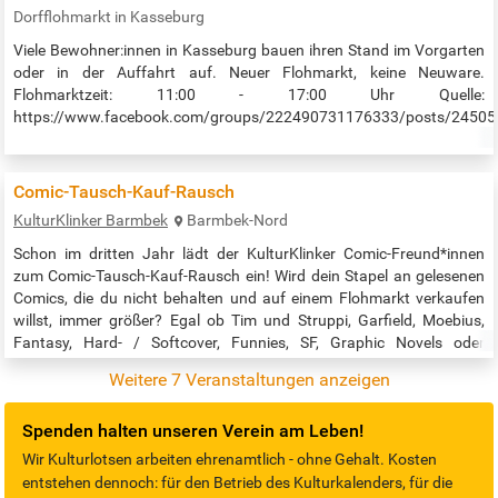
Dorfflohmarkt in Kasseburg
Viele Bewohner:innen in Kasseburg bauen ihren Stand im Vorgarten
oder in der Auffahrt auf. Neuer Flohmarkt, keine Neuware.
Flohmarktzeit: 11:00 - 17:00 Uhr Quelle:
https://www.facebook.com/groups/222490731176333/posts/2450
Comic-Tausch-Kauf-Rausch
KulturKlinker Barmbek
Barmbek-Nord
Schon im dritten Jahr lädt der KulturKlinker Comic-Freund*innen
zum Comic-Tausch-Kauf-Rausch ein! Wird dein Stapel an gelesenen
Comics, die du nicht behalten und auf einem Flohmarkt verkaufen
willst, immer größer? Egal ob Tim und Struppi, Garfield, Moebius,
Fantasy, Hard- / Softcover, Funnies, SF, Graphic Novels oder
Superheld*innen: Beim ComicTauschKaufRausch bist du als Comic-
Weitere 7 Veranstaltungen anzeigen
Fan genau richtig. Hol dir neues Lesefutter: tausche, kaufe oder
verkaufe…
Spenden halten unseren Verein am Leben!
Wir Kulturlotsen arbeiten ehrenamtlich - ohne Gehalt. Kosten
entstehen dennoch: für den Betrieb des Kulturkalenders, für die