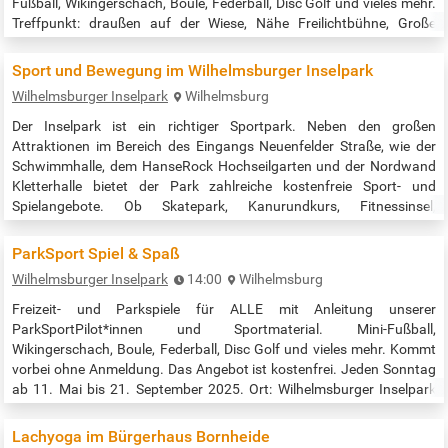
Fußball, Wikingerschach, Boule, Federball, Disc Golf und vieles mehr.
Treffpunkt: draußen auf der Wiese, Nähe Freilichtbühne, Große
Wallanlagen. Barrierefreier Zugang über Holstenwall Eingang
Rollschuh/Eisbahn. Veranstaltungszeit: 14:00 bis 18:00 Uhr Quelle:
Sport und Bewegung im Wilhelmsburger Inselpark
…
Wilhelmsburger Inselpark
Wilhelmsburg
Der Inselpark ist ein richtiger Sportpark. Neben den großen
Attraktionen im Bereich des Eingangs Neuenfelder Straße, wie der
Schwimmhalle, dem HanseRock Hochseilgarten und der Nordwand
Kletterhalle bietet der Park zahlreiche kostenfreie Sport- und
Spielangebote. Ob Skatepark, Kanurundkurs, Fitnessinsel,
Beachsportfeld, Disc Golf oder Spielplätze: wir schaffen
bestmögliche Bedingungen für eine aktive Gestaltung Ihres Alltags.
ParkSport Spiel & Spaß
An einigen Anlagen sorgt sogar…
Wilhelmsburger Inselpark
14:00
Wilhelmsburg
Freizeit- und Parkspiele für ALLE mit Anleitung unserer
ParkSportPilot*innen und Sportmaterial. Mini-Fußball,
Wikingerschach, Boule, Federball, Disc Golf und vieles mehr. Kommt
vorbei ohne Anmeldung. Das Angebot ist kostenfrei. Jeden Sonntag
ab 11. Mai bis 21. September 2025. Ort: Wilhelmsburger Inselpark
(Welt der Bewegung) Zeit: 14:00 - 18:00 Uhr Quelle:
https://inselrundblick.de/veranstaltung/parksport-spiel-und-
Lachyoga im Bürgerhaus Bornheide