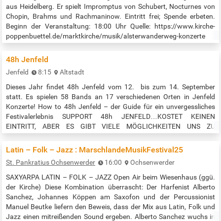
aus Heidelberg. Er spielt Impromptus von Schubert, Nocturnes von
Chopin, Brahms und Rachmaninow. Eintritt frei; Spende erbeten.
Beginn der Veranstaltung: 18:00 Uhr Quelle: https://www.kirche-
poppenbuettel.de/marktkirche/musik/alsterwanderweg-konzerte
48h Jenfeld
Jenfeld
8:15
Altstadt
Dieses Jahr findet 48h Jenfeld vom 12. bis zum 14. September
statt. Es spielen 58 Bands an 17 verschiedenen Orten in Jenfeld
Konzerte! How to 48h Jenfeld – der Guide für ein unvergessliches
Festivalerlebnis SUPPORT 48h JENFELD…KOSTET KEINEN
EINTRITT, ABER ES GIBT VIELE MÖGLICHKEITEN UNS ZU
UNTERSTÜZTEN! Kaufe ein Supporter Bändchen für 2 € bei unserem
Team. Wertschätze Musiker:innen mit klingender Münze nach ihren
Latin – Folk – Jazz : MarschlandeMusikFestival25
Konzerten durch eine Spende in den…
St. Pankratius Ochsenwerder
16:00
Ochsenwerder
SAXYARPA LATIN – FOLK – JAZZ Open Air beim Wiesenhaus (ggü.
der Kirche) Diese Kombination überrascht: Der Harfenist Alberto
Sanchez, Johannes Köppen am Saxofon und der Percussionist
Manuel Beutke liefern den Beweis, dass der Mix aus Latin, Folk und
Jazz einen mitreißenden Sound ergeben. Alberto Sanchez wuchs in