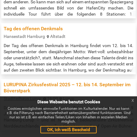
dem anderen. So kann man sich auf einem entspannten Spaziergang
schnell ein umfassendes Bild von der HafenCity machen. Die
individuelle Tour führt über die folgenden 8 Stationen: 1.
Elbphilharmonie 2. Das Oval 3. New Work Harbour 4. Marco-Polo-
Tower 5. Hamburg Cruise Center HafenCity 6. Sumatrakontor 7.
Tag des offenen Denkmals
25hours Hotel…
Hansestadt Hamburg
Altstadt
Der Tag des offenen Denkmals in Hamburg findet vom 12. bis 14.
September, unter dem diesjährigen Motto: Wert-voll: unbezahlnbar
oder unerstätzlich?, statt. Manchmal stechen diese Talente direkt ins
Auge, teilweise lassen sie sich erahnen oder sind auch versteckt erst
auf den zweiten Blick sichtbar. In Hamburg, wo der Denkmaltag auf
das gesamte Wochenende ausgeweitet wird, können sich
Interessierte bei einem vielfältigen Programm, bestehend aus
LURUPINA Zirkusfestival 2025 – 12. bis 14. September im
Vorträgen,…
Böverstpark
Stadtteilhaus Lurup
16:00
Lurup
x
Diese Webseite benutzt Cookies
Das Festival für zeitgenössische Zirkuskunst präsentiert seit 9
Cookies ermöglichen sinnvolle Funktionen im Kulturkalender. Nur so kann
z.B. die Filterung nach Barrierefreiheit seitenübergreifend funktionieren. Und
Jahren internationale Produktionen und regionale Stücke in
nur so ist z.B. ein einfaches Teilen/Liken von Inhalten in sozialen Medien
Hamburg-Lurup – und ist heute das bedeutendste Zirkusfestival
möglich.
Norddeutschlands. Im großen Chapiteau und auf Open-Air-Bühnen
OK, ich weiß Bescheid
erwartet euch ein Wochenende voller innovativer Artistik, Workshops,