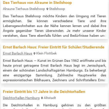
Gewürzen, Seidenstoffen und Eisenwaren handelten, im Krameramt
Das Tierhaus von Alraune in Steilshoop
zusammen. Diese wohlhabende Berufsorganisation lieβ auf dem
Alraune Tierhaus Steilshoop
Steilshoop
Gelände bei der…
Das Tierhaus Steilshoop möchte Kindern den Umgang mit Tieren
ermöglichen. Sie können verschiedene Tiere und ihre
Lebensgewohnheiten aus der Nähe kennen lernen und dabei ihre
Ängste gegenüber Tieren überwinden. Je mehr unserer Kinder
verstehen, dass Tiere ebenfalls fühlen und Bedürfnisse haben und
alle Menschen so gut behandelt werden möchten wie man selbst,
desto mehr Erwachsene wird es geben, die unsere Gesellschaft und
Ernst Barlach Haus: Freier Eintritt für Schüler/Studierende
damit unsere Welt zu einem…
Ernst Barlach Haus
Klein Flottbek
Ernst Barlach Haus — Kunst im Grünen Das 1962 eröffnete und bis
heute privat getragene Ernst Barlach Haus liegt im Jenischpark,
einem der schönsten Landschaftsgärten Hamburgs. Es beherbergt
eine einzigartige Sammlung. Zahlreiche Hauptwerke des
expressionistischen Bildhauers, Zeichners und Schriftstellers Ernst
Barlach (1870–1938) sind hier zu sehen, darunter nahezu ein Drittel
seiner kostbaren Holzskulpturen. Neben wechselnden
Freier Eintritt bis 17 Jahre in die Deichtorhallen
Sammlungspräsentationen…
Deichtorhallen Hamburg
Altstadt
Die Deichtorhallen in Hamburg gehören zu den größten