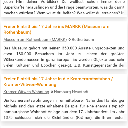
jeden Film deiner Vorbilder? Du wolltest schon immer deine
Superkräfte herausfinden und die Frage beantworten, was du damit
machen würdest? Wem willst du helfen? Was willst du erreichen? In
diesem Film-Workshop werden Superhelden geboren. Du kannst
Helden darstellen oder mit einer Kamera und Effekten die Helden
Freier Eintritt bis 17 Jahre ins MARKK (Museum am
ausstatten und zeigen. Die heutigen Freien Filmprojekte bilden den
Rothenbaum)
Auftakt einer…
Museum am Rothenbaum (MARKK)
Rotherbaum
Das Museum gehört mit seinen 350.000 Ausstellungsobjekten und
etwa 180.000 Besuchern im Jahr zu einem der größten
Völkerkundemuseen in ganz Europa. Es werden Objekte aus sehr
vielen Kulturen und Epochen gezeigt. Z.B. Kunstgegenstände der
Maori, der indigenen Bevölkerung Nordamerikas, der Inka, der Alt-
Ägypter, des südlichen Afrikas uvm. Eine wertvolle, vielfältige und
Freier Eintritt bis 17 Jahre in die Krameramtsstuben /
spannende Zeitreise durch alle möglichen Kulturen erwartet sie.
Kramer-Witwen-Wohnung
Kinder und…
Kramer-Witwen-Wohnung
Hamburg-Neustadt
Die Krameramtswohnungen in unmittelbarer Nähe des Hamburger
Michels sind das letzte erhaltene Beispiel für eine ehemals typisch
hamburgische Wohnhof-Anlage aus dem 17. Jahrhundert. Im Jahr
1375 schlossen sich die Kleinhändler (Krämer), die ihren festen
Stand oder Laden in der Stadt besaβen und vornehmlich mit