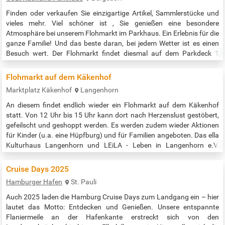
Finden oder verkaufen Sie einzigartige Artikel, Sammlerstücke und
vieles mehr. Viel schöner ist , Sie genießen eine besondere
Atmosphäre bei unserem Flohmarkt im Parkhaus. Ein Erlebnis für die
ganze Familie! Und das beste daran, bei jedem Wetter ist es einen
Besuch wert. Der Flohmarkt findet diesmal auf dem Parkdeck 1
statt! (Die Parkdecks 2 und 3 werden gerade saniert.) Wir
veranstalten mehrmals im Jahr, immer von 8:00 bis 14:00 Uhr, den…
Flohmarkt auf dem Käkenhof
Marktplatz Käkenhof
Langenhorn
An diesem findet endlich wieder ein Flohmarkt auf dem Käkenhof
statt. Von 12 Uhr bis 15 Uhr kann dort nach Herzenslust gestöbert,
gefeilscht und geshoppt werden. Es werden zudem wieder Aktionen
für Kinder (u.a. eine Hüpfburg) und für Familien angeboten. Das ella
Kulturhaus Langenhorn und LEiLA - Leben in Langenhorn e.V.
veranstalten den Flohmarkt gemeinsam und freuen sich auf jede
Anmeldung für einen Stand. Der genaue Standort des Flohmarktes…
Cruise Days 2025
Hamburger Hafen
St. Pauli
Auch 2025 laden die Hamburg Cruise Days zum Landgang ein – hier
lautet das Motto: Entdecken und Genießen. Unsere entspannte
Flaniermeile an der Hafenkante erstreckt sich von den