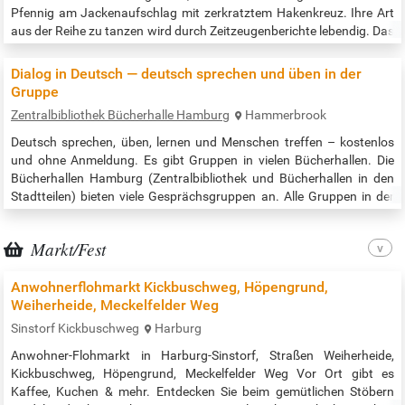
Pfennig am Jackenaufschlag mit zerkratztem Hakenkreuz. Ihre Art
aus der Reihe zu tanzen wird durch Zeitzeugenberichte lebendig. Das
Anek- Duo spielt mit modernen Arrangements Jazzstandards aus
der damaligen Zeit. Konzept, Gesang und Lesung: Anke Krahe
Dialog in Deutsch — deutsch sprechen und üben in der
Klavier: Lorenz Schönle…
Gruppe
Zentralbibliothek Bücherhalle Hamburg
Hammerbrook
Deutsch sprechen, üben, lernen und Menschen treffen – kostenlos
und ohne Anmeldung. Es gibt Gruppen in vielen Bücherhallen. Die
Bücherhallen Hamburg (Zentralbibliothek und Bücherhallen in den
Stadtteilen) bieten viele Gesprächsgruppen an. Alle Gruppen in der
Zentralbibliothek nach Datum / all times and places in the central
library: https://www.buecherhallen.de/zentralbibliothek-dialog-in-
Markt/Fest
deutsch.html Alle Gruppen in allen Bücherhallen nach Datum /…
Anwohnerflohmarkt Kickbuschweg, Höpengrund,
Weiherheide, Meckelfelder Weg
Sinstorf Kickbuschweg
Harburg
Anwohner-Flohmarkt in Harburg-Sinstorf, Straßen Weiherheide,
Kickbuschweg, Höpengrund, Meckelfelder Weg Vor Ort gibt es
Kaffee, Kuchen & mehr. Entdecken Sie beim gemütlichen Stöbern