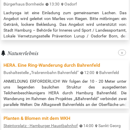
spass/2025-07-06/
Bürgerhaus Bornheide
13:30
Osdorf
Lachyoga ist eine Einladung zum gemeinsamen Lachen. Das
Angebot wird geleitet von Marlies von Riegen. Bitte mitbringen: ein
Getränk, lockere Bekleidung. Das Angebot wird unterstützt von:
Stadt Hamburg – Behörde für Inneres und Sport / Landessportamt,
Lokale Vernetzungsstelle Prävention Lurup / Osdorfer Born, der
Komschu-Nachbarschaftsgruppe und dem AWO Aktiv-Treff. Die
Veranstaltung findet im Bürgerhaus Bornheide, Rotes Haus, im
Naturerlebnis
Bewegungsraum statt. …
HERA. Eine Ring-Wanderung durch Bahrenfeld
Bushaltestelle „Trabrennbahn Bahrenfeld“
12:00
Bahrenfeld
ANMELDUNG ERFORDERLICH! Wir folgen der 10 - 20 Meter unter
uns liegenden baulichen Struktur des ausgedienten
Teilchenbeschleunigers HERA durch Hamburg Bahrenfeld. Die
Wanderung im Rahmen des Projektes „&Bahrenfeld“ verbindet zwei
parallele Welten: Die Alltagswelt Bahrenfelds an der Oberfläche und
die Welt der Teilchenphysik im Untergrund. Ausgehend vom Science
City Campus bewegen wir uns durch Siedlungen, Kleingärten und
Planten & Blomen mit dem WKH
Parkanlagen, vorbei am…
Steintorplatz - Hamburger Hauptbahnhof
14:00
Sankt Georg