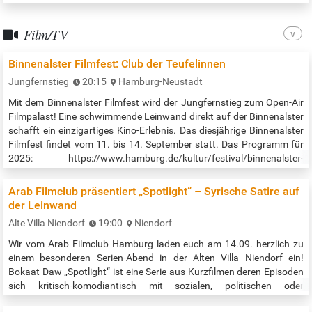
Paraguay auf und spielte von Kindesbeinen an Harfe. Mittlerweile ein
wahrer Virtuose auf seinem Instrument, zog es ihn vor einigen
Film/TV
Jahren nach…
Binnenalster Filmfest: Club der Teufelinnen
Jungfernstieg
20:15
Hamburg-Neustadt
Mit dem Binnenalster Filmfest wird der Jungfernstieg zum Open-Air
Filmpalast! Eine schwimmende Leinwand direkt auf der Binnenalster
schafft ein einzigartiges Kino-Erlebnis. Das diesjährige Binnenalster
Filmfest findet vom 11. bis 14. September statt. Das Programm für
2025: https://www.hamburg.de/kultur/festival/binnenalster-
filmfest-382048 Gemeinsam mit FILMFEST Hamburg und dem
Verein Lebendiger Jungfernstieg e.V. wird der weltberühmte Platz
Arab Filmclub präsentiert „Spotlight“ – Syrische Satire auf
zum…
der Leinwand
Alte Villa Niendorf
19:00
Niendorf
Wir vom Arab Filmclub Hamburg laden euch am 14.09. herzlich zu
einem besonderen Serien-Abend in der Alten Villa Niendorf ein!
Bokaat Daw „Spotlight“ ist eine Serie aus Kurzfilmen deren Episoden
sich kritisch-komödiantisch mit sozialen, politischen oder
gesellschaftlichen Problematiken im Syrien vor dem Assad Regime