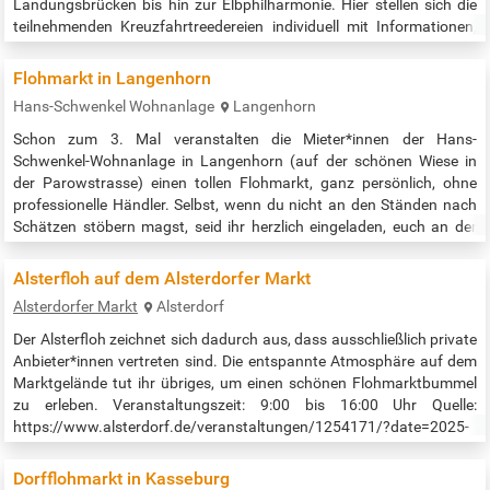
Landungsbrücken bis hin zur Elbphilharmonie. Hier stellen sich die
teilnehmenden Kreuzfahrtreedereien individuell mit Informationen,
Angeboten und Entertainment vor, laden abwechslungsreiche
gastronomische Bereiche zum Verweilen ein – und erwartet die
Flohmarkt in Langenhorn
Besucherinnen und Besucher…
Hans-Schwenkel Wohnanlage
Langenhorn
Schon zum 3. Mal veranstalten die Mieter*innen der Hans-
Schwenkel-Wohnanlage in Langenhorn (auf der schönen Wiese in
der Parowstrasse) einen tollen Flohmarkt, ganz persönlich, ohne
professionelle Händler. Selbst, wenn du nicht an den Ständen nach
Schätzen stöbern magst, seid ihr herzlich eingeladen, euch an der
bunten Kaffee- und Kuchentafel zu erfreuen. Der Flohmarkt dient
schließlich auch zum fröhlichen Zusammenkommen und zum
Alsterfloh auf dem Alsterdorfer Markt
Klönschnack halten. …
Alsterdorfer Markt
Alsterdorf
Der Alsterfloh zeichnet sich dadurch aus, dass ausschließlich private
Anbieter*innen vertreten sind. Die entspannte Atmosphäre auf dem
Marktgelände tut ihr übriges, um einen schönen Flohmarktbummel
zu erleben. Veranstaltungszeit: 9:00 bis 16:00 Uhr Quelle:
https://www.alsterdorf.de/veranstaltungen/1254171/?date=2025-
09-14
Dorfflohmarkt in Kasseburg