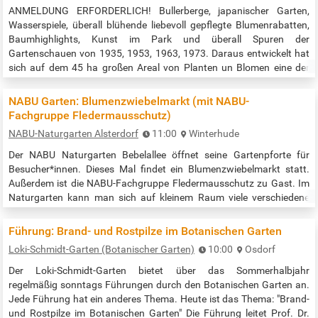
ANMELDUNG ERFORDERLICH! Bullerberge, japanischer Garten,
Wasserspiele, überall blühende liebevoll gepflegte Blumenrabatten,
Baumhighlights, Kunst im Park und überall Spuren der
Gartenschauen von 1935, 1953, 1963, 1973. Daraus entwickelt hat
sich auf dem 45 ha großen Areal von Planten un Blomen eine der
schönsten innerstädtischen Gartenanlagen Europas. Gehen,
sprechen, lernen und einander kennenlernen! Immer wieder sonntags
NABU Garten: Blumenzwiebelmarkt (mit NABU-
entdeckt Naturführer Holger…
Fachgruppe Fledermausschutz)
NABU-Naturgarten Alsterdorf
11:00
Winterhude
Der NABU Naturgarten Bebelallee öffnet seine Gartenpforte für
Besucher*innen. Dieses Mal findet ein Blumenzwiebelmarkt statt.
Außerdem ist die NABU-Fachgruppe Fledermausschutz zu Gast. Im
Naturgarten kann man sich auf kleinem Raum viele verschiedene
Biotope anschauen – z.B. von der Steinmauer oder dem Magerrasen
über die Streuobstwiese und den Teich – und sich Anregung und Rat
Führung: Brand- und Rostpilze im Botanischen Garten
zur naturnahen Gestaltung des eigenen Gartens holen. Wer gleich
Loki-Schmidt-Garten (Botanischer Garten)
10:00
Osdorf
selbst…
Der Loki-Schmidt-Garten bietet über das Sommerhalbjahr
regelmäßig sonntags Führungen durch den Botanischen Garten an.
Jede Führung hat ein anderes Thema. Heute ist das Thema: "Brand-
und Rostpilze im Botanischen Garten" Die Führung leitet Prof. Dr.