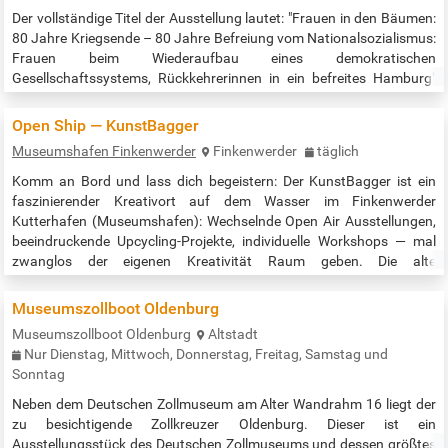
Der vollständige Titel der Ausstellung lautet: "Frauen in den Bäumen:
80 Jahre Kriegsende – 80 Jahre Befreiung vom Nationalsozialismus:
Frauen beim Wiederaufbau eines demokratischen
Gesellschaftssystems, Rückkehrerinnen in ein befreites Hamburg"
Bild: © Kulturkarte.de/Hans-Jürgen Schirmer Es wird Frauen
gedacht, die in der unmittelbaren Nachkriegszeit beim Wiederaufbau
Open Ship — KunstBagger
der Demokratie aktiv waren. Auch werden Frauen in den Fokus
Museumshafen Finkenwerder
Finkenwerder
täglich
gestellt, die in der…
Komm an Bord und lass dich begeistern: Der KunstBagger ist ein
faszinierender Kreativort auf dem Wasser im Finkenwerder
Kutterhafen (Museumshafen): Wechselnde Open Air Ausstellungen,
beeindruckende Upcycling-Projekte, individuelle Workshops — mal
zwanglos der eigenen Kreativität Raum geben. Die alte
Baggertechnik bestaunen, Kanu paddeln oder einfach nur an der
Waterkant chillen… all das ist hier möglich — bei freiem Eintritt! …
Museumszollboot Oldenburg
Museumszollboot Oldenburg
Altstadt
Nur Dienstag, Mittwoch, Donnerstag, Freitag, Samstag und
Sonntag
Neben dem Deutschen Zollmuseum am Alter Wandrahm 16 liegt der
zu besichtigende Zollkreuzer Oldenburg. Dieser ist ein
Ausstellungsstück des Deutschen Zollmuseums und dessen größtes