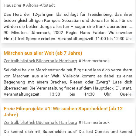
Geschichte, der dann weniger…
HausDrei
Altona-Altstadt
Das Herz der 12-jährigen Ida schlägt für Freeclimbing, das ihrer
beiden gleichaltrigen Kumpels Sebastian und Jonas für Ida. Für sie
würden die beiden Jungs alles tun – sogar eine Bank ausrauben ...
90 Minuten; Dänemark, 2002 Regie: Hans Fabian Wullenweber
Eintritt frei; Spende erbeten. Veranstaltungszeit: 11:00 bis 12:30 Uhr
Quelle: https://haus-drei.de/event/kinderkino-kletter-ida/
Märchen aus aller Welt (ab 7 Jahre)
Zentralbibliothek Bücherhalle Hamburg
Hammerbrook
Sei dabei bei der Märchenstunde mit Birgit und lass dich verzaubern
von Märchen aus aller Welt. Vielleicht kommt es dabei zu einer
Begegnung mit einem Drachen, Riesen oder Zwerg? Lass dich
überraschen! Die Veranstaltung findet auf dem Hauptdeck, E1, statt.
Veranstaltungszeit: 13:30 bis 14:30 Uhr Quelle:
https://www.buecherhallen.de/zentralbibliothek-termin/maerchen-
aus-aller-welt-16199/datum/20250914.html
Freie Filmprojekte #1: Wir suchen Superhelden! (ab 12
Jahre)
Zentralbibliothek Bücherhalle Hamburg
Hammerbrook
Du kennst dich mit Superhelden aus? Du liest Comics und kennst