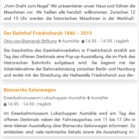
„Vom Draht zum Nagel“ Wir präsentieren unser Haus und führen die
Maschinen vor. Wir heißen alle herzlich willkommen. Zwischen 12
und 15 Uhr werden die historischen Maschinen in der Werkhalle
laufend vorgeführt – darunter Drahtstiftpressen, der Drahtzug und
die vollständig erhaltene Betriebsschlosserei mit
Der Bahnhof Friedrichsruh 1846 – 2019
Transmissionsantrieb. Im Dezember 1985 stellte die Drahtstiftefabrik
Otto-von-Bismarck-Stiftung
Aumühle
14.09. - 14.09. | täglich
Feldtmann nach über 100 Jahren ihre Produktion ein. In dem
denkmalgeschützten…
Die Geschichte des Eisenbahnverkehrs in Friedrichsruh erzählt am
Tag des offenen Denkmals eine Pop-up-Ausstellung, die im Park des
Historischen Bahnhofs aufgebaut wird. Sie beginnt mit der
Inbetriebnahme der Bahnverbindung zwischen Berlin und Hamburg
und endet mit der Streichung der Haltestelle Friedrichsruh aus dem
Fahrplan der Regionalbahn. Diese Ausstellung mit vielen Fotos und
technischen Details wird vom Eisenbahnmuseum Lokschuppen
Bismarcks Salonwagen
Aumühle…
Eisenbahnmuseum Lokschuppen Aumühle
Aumühle
14.09. - 14.09. | täglich
Im Eisenbahnmuseum Lokschuppen Aumühle wird am Tag des
offenen Denkmals neben der Fahrzeugschau von 11 bis 17 Uhr in
einer kleinen Ausstellung über Bismarcks Salonwagen informiert. Zu
entdecken sind viele technische Details sowie die Ausstattung mit
Sofa, Sesseln, Waschtisch und Nachtgeschirr. Bismarck, der im