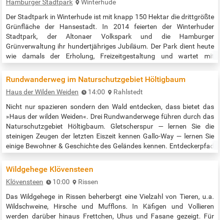
Hamburger Stadtpark
Winterhude
Der Stadtpark in Winterhude ist mit knapp 150 Hektar die drittgrößte
Grünfläche der Hansestadt. In 2014 feierten der Winterhuder
Stadtpark, der Altonaer Volkspark und die Hamburger
Grünverwaltung ihr hundertjähriges Jubiläum. Der Park dient heute
wie damals der Erholung, Freizeitgestaltung und wartet mit
Kunstobjekten auf. Für sportliche Hamburger ist der weitläufige
Stadtpark eine willkommene Anlaufstelle. Fußball, Volleyball oder
Rundwanderweg im Naturschutzgebiet Höltigbaum
Joggen – der Park…
Haus der Wilden Weiden
14:00
Rahlstedt
Nicht nur spazieren sondern den Wald entdecken, dass bietet das
»Haus der wilden Weiden«. Drei Rundwanderwege führen durch das
Naturschutzgebiet Höltigbaum. Gletscherspur — lernen Sie die
steinigen Zeugen der letzten Eiszeit kennen Gallo-Way — lernen Sie
einige Bewohner & Geschichte des Geländes kennen. Entdeckerpfad
— den Rundweg und seinen Charme selber entdecken Zahlreiche
Wanderwege laden zu einem Rundgang ein. Die aus der Zeit der
Wildgehege Klövensteen
militärischen…
Klövensteen
10:00
Rissen
Das Wildgehege in Rissen beherbergt eine Vielzahl von Tieren, u.a.
Wildschweine, Hirsche und Mufflons. In Käfigen und Vollieren
werden darüber hinaus Frettchen, Uhus und Fasane gezeigt. Für