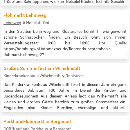
Trödel und Schnäppchen, wie zum Beispiel Bücher, Technik, Geschirr,
Haushaltsartikel, (Kinder-)Kleidung, Spielzeug und vieles mehr.
Lassen Sie sich von unseren Kellerfunden überraschen. Privater
Flohmarkt Lehmweg
Verkauf – keine Händler, keine Neuware! Schauen Sie vorbei und
Lehmweg
Hoheluft-Ost
ergattern Sie…
In den Straßen Lehmweg und Klosterallee könnt ihr wie gewohnt
schöne Schnäppchen finden. Ein Besuch lohnt sich immer.
Veranstaltungszeit: 9:00 bis 16:00 Uhr Quelle:
https://hamburgwhl.infomaxnet.de/flohmarkt-september/e-
flohmarkt-lehmweg-2?
eventDateId=28688604&widgetToken=q9pyoCmB2RM.&
Großes Sommerfest am Wilhelmstift
Kinderkrankenhaus Wilhelmstift
Rahlstedt
Das Kinderkrankenhaus Wilhelmstift feiert in diesem Jahr ein ganz
besonderes Jubiläum: 100 Jahre im Dienst der Kinder- und
Jugendgesundheit! Aus diesem Anlass lädt das Wilhelmstift alle
kleinen und großen Gäste herzlich zum großen Sommerfest ein.
Eingeladen sind Kinder, Familien, ehemalige und aktuelle
Patientinnen und Patienten sowie langjährige Wegbegleiter,
Mitarbeitende, Förderer und Unterstützer des Hauses. Sie erwartet
ParkhausFlohmarkt in Bergedorf
ein buntes und fröhliches…
CCB/Kaufland Parkhaus
Bergedorf