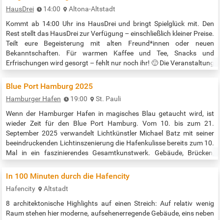
Grundstudium Lehrgang XVII vom Systematischen Studium des
HausDrei
14:00
Altona-Altstadt
Buddhismus zur…
Kommt ab 14:00 Uhr ins HausDrei und bringt Spielglück mit. Den
Rest stellt das HausDrei zur Verfügung – einschließlich kleiner Preise.
Teilt eure Begeisterung mit alten Freund*innen oder neuen
Bekanntschaften. Für warmen Kaffee und Tee, Snacks und
Erfrischungen wird gesorgt – fehlt nur noch ihr! 🙂 Die Veranstaltung
findet im Großen Saal, 1. Stock rechts, statt. Veranstaltungszeit:
14:00 bis 16:00 Uhr Quelle:…
Blue Port Hamburg 2025
Hamburger Hafen
19:00
St. Pauli
Wenn der Hamburger Hafen in magisches Blau getaucht wird, ist
wieder Zeit für den Blue Port Hamburg. Vom 10. bis zum 21.
September 2025 verwandelt Lichtkünstler Michael Batz mit seiner
beeindruckenden Lichtinszenierung die Hafenkulisse bereits zum 10.
Mal in ein faszinierendes Gesamtkunstwerk. Gebäude, Brücken,
Kräne und Schiffe leuchten in stimmungsvollem Blau und laden
Besucher:innen zu besonderen Abendspaziergängen entlang der
In 100 Minuten durch die Hafencity
Elbe ein. Die…
Hafencity
Altstadt
8 architektonische Highlights auf einen Streich: Auf relativ wenig
Raum stehen hier moderne, aufsehenerregende Gebäude, eins neben