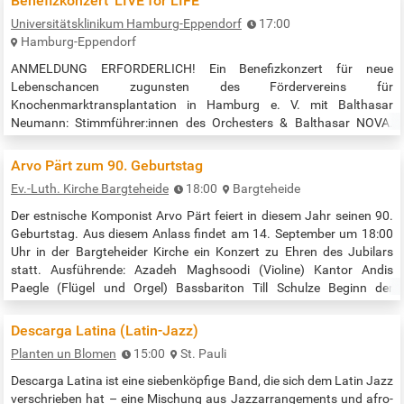
Benefizkonzert 'LIVE for LIFE'
Universitätsklinikum Hamburg-Eppendorf
17:00
Hamburg-Eppendorf
ANMELDUNG ERFORDERLICH! Ein Benefizkonzert für neue
Lebenschancen zugunsten des Fördervereins für
Knochenmarktransplantation in Hamburg e. V. mit Balthasar
Neumann: Stimmführer:innen des Orchesters & Balthasar NOVA.
Programm: Joseph Haydn: Divertimento in Es-Dur op. 1 Nr. 0,
Kammermusik der Klassik von George Onslow, Joseph Haydn, u. a.
Arvo Pärt zum 90. Geburtstag
sowie Felix Mendelssohn: Streichersinfonie Nr. 1 Der Eintritt zum
Ev.-Luth. Kirche Bargteheide
18:00
Bargteheide
Konzert ist frei. Statt eines Eintrittsgeldes freuen…
Der estnische Komponist Arvo Pärt feiert in diesem Jahr seinen 90.
Geburtstag. Aus diesem Anlass findet am 14. September um 18:00
Uhr in der Bargteheider Kirche ein Konzert zu Ehren des Jubilars
statt. Ausführende: Azadeh Maghsoodi (Violine) Kantor Andis
Paegle (Flügel und Orgel) Bassbariton Till Schulze Beginn der
Veranstaltung: 18:00 Uhr Quelle: https://www.kirche-
hamburg.de/veranstaltungen/veranstaltung/1441174-arvo-paert-
Descarga Latina (Latin-Jazz)
zum-90-geburtstag
Planten un Blomen
15:00
St. Pauli
Descarga Latina ist eine siebenköpfige Band, die sich dem Latin Jazz
verschrieben hat – eine Mischung aus Jazzarrangements und afro-