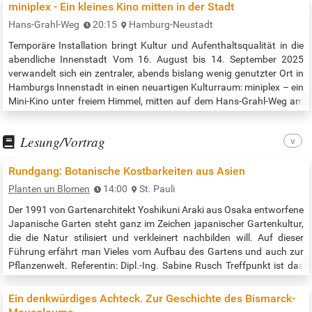
Sturz und der arabischen Welt widmet. Wir werden 4 Episoden der
miniplex - Ein kleines Kino mitten in der Stadt
syrischen Serie zeigen. Jeder Episodenteil ist ca. 13 bis 33 Minuten
Hans-Grahl-Weg
20:15
Hamburg-Neustadt
lang.…
Temporäre Installation bringt Kultur und Aufenthaltsqualität in die
abendliche Innenstadt Vom 16. August bis 14. September 2025
verwandelt sich ein zentraler, abends bislang wenig genutzter Ort in
Hamburgs Innenstadt in einen neuartigen Kulturraum: miniplex – ein
Mini-Kino unter freiem Himmel, mitten auf dem Hans-Grahl-Weg am
Dammtor, gegenüber vom Cinemaxx. miniplex ist ein künstlerisches
Reallabor im öffentlichen Raum. Ziel des Projekts ist es,…
Lesung/Vortrag
Rundgang: Botanische Kostbarkeiten aus Asien
Planten un Blomen
14:00
St. Pauli
Der 1991 von Gartenarchitekt Yoshikuni Araki aus Osaka entworfene
Japanische Garten steht ganz im Zeichen japanischer Gartenkultur,
die die Natur stilisiert und verkleinert nachbilden will. Auf dieser
Führung erfährt man Vieles vom Aufbau des Gartens und auch zur
Pflanzenwelt. Referentin: Dipl.-Ing. Sabine Rusch Treffpunkt ist das
Japanische Teehaus – Planten un Blomen Beginn der Veranstaltung:
14:00 Uhr Quelle:…
Ein denkwürdiges Achteck. Zur Geschichte des Bismarck-