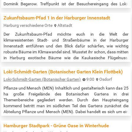
Dominik Begerow. Treffpunkt ist der Besuchereingang des Loki-
Schmidt-Gartens in Hamburg Klein Flottbek in der Ohnhorststraße,
gegenüber der S-Bahn Station Klein-Flottbek. Teilnahme frei; Spende
Zukunftsbaum-Pfad 1 in der Harburger Innenstadt
erbeten. …
Harburg verschiedene Orte
Altstadt
Der Zukunftsbaum-Pfad möchte euch in die Welt der
klimaresistenten Stadt- und Straßenbäume in der Harburger
Innenstadt entführen und den Blick dafür schärfen, wie wichtig
robuste Bäume im Klimawandel sind. Wusstet ihr schon, dass mitten
in Harburg exotische Bäume wie die Kaukasische Flügelnuss,
Gleditschien, japanische Schnurbäume und Trompetenbäume stehen
und dass diese zu den klimaresistenten, sprich Zukunftsbäumen
Loki-Schmidt-Garten (Botanischer Garten Klein Flottbek)
gehören? Und war dir bekannt, dass…
Loki-Schmidt-Garten (Botanischer Garten)
9:00
Osdorf
Pflanze und Mensch (MEN) Inhaltlich und gestalterisch kann das 25
ha große Freigelände des Botanischen Gartens in drei
Themenbereiche gegliedert werden. Durch den Haupteingang
kommend betritt man im südlichen Teil des Gartens zunächst die
Abteilung Pflanze und Mensch (MEN). Dabei handelt es sich um ein
sehr abwechslungsreiches Mosaik aus insgesamt 30 Themengärten,
in denen die vielfältigen Wechselbeziehungen zwischen Pflanzen und
Hamburger Stadtpark - Grüne Oase in Winterhude
Menschen dargestellt…