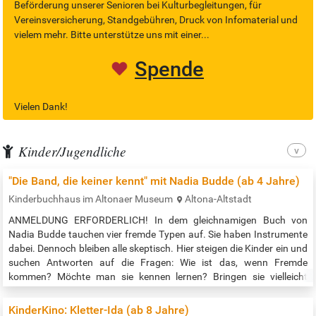
Beförderung unserer Senioren bei Kulturbegleitungen, für
Vereinsversicherung, Standgebühren, Druck von Infomaterial und
vielem mehr. Bitte unterstütze uns mit einer...
Spende
Vielen Dank!
Kinder/Jugendliche
"Die Band, die keiner kennt" mit Nadia Budde (ab 4 Jahre)
Kinderbuchhaus im Altonaer Museum
Altona-Altstadt
ANMELDUNG ERFORDERLICH! In dem gleichnamigen Buch von
Nadia Budde tauchen vier fremde Typen auf. Sie haben Instrumente
dabei. Dennoch bleiben alle skeptisch. Hier steigen die Kinder ein und
suchen Antworten auf die Fragen: Wie ist das, wenn Fremde
kommen? Möchte man sie kennen lernen? Bringen sie vielleicht
etwas Interessantes mit? Im Reimen und Illustrieren eigener
„Fremder“ suchen die Kinder Antworten und schreiben die
KinderKino: Kletter-Ida (ab 8 Jahre)