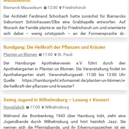
Mausoleums
Bismarck Mausoleum
12:00
Friedrichsruh
Der Architekt Ferdinand Schorbach hatte zunächst für Bismarcks
Geburtsort Schönhausen/Elbe eine Grabkapelle entworfen. Auf
Wunsch der Familie plante er sie für Friedrichsruh um und orientierte
sich dabei – wenig ortstypisch – an der Formensprache der
rheinischen Romanik. Am Tag des offenen Denkmals stellt die Otto-
von-Bismarck-Stiftung die Baugeschichte des Gebäudes vor, das bis
Rundgang: Die Heilkraft der Pflanzen und Kräuter
heute auch für Gottesdienste genutzt wird. Außerdem finden an
Planten un Blomen
11:00
St. Pauli
diesem Tag…
Der Hamburger Apothekerverein e.V. führt durch den
Apothekergarten in Planten un Blomen. Die Veranstaltung findet im
Apothekergarten statt. Veranstaltungszeit: 11:00 bis 12:00 Uhr
Quelle: https://hamburgwhl.infomaxnet.de/planten-un-blomen/e-
die-heilkraft-der-pflanzen-und-kraeuter?
eventDateId=27548808&widgetToken=wRR-AnDwRb0.&
Swing Jugend in Wilhelmsburg – Lesung + Konzert
Honigfabrik
17:00
Wilhelmsburg
Während der Bombenkrieg 1943 über Hamburg tobt, zieht eine
Jugendbande durch Wilhelmsburg und hört heimlich Jazz. Sie
nennen sich die Pfennigbande, und ihr Erkennungszeichen ist ein