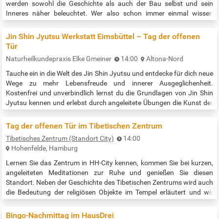
werden sowohl die Geschichte als auch der Bau selbst und sein
Inneres näher beleuchtet. Wer also schon immer einmal wissen
wollte, warum dieser Standort für die Kirche gewählt wurde, wieso
die Chorfenster älter sind als die Kirche selbst oder was der Bau
Jin Shin Jyutsu Werkstatt Eimsbüttel – Tag der offenen
damals kostete, hat…
Tür
Naturheilkundepraxis Elke Gmeiner
14:00
Altona-Nord
Tauche ein in die Welt des Jin Shin Jyutsu und entdecke für dich neue
Wege zu mehr Lebensfreude und innerer Ausgeglichenheit.
Kostenfrei und unverbindlich lernst du die Grundlagen von Jin Shin
Jyutsu kennen und erlebst durch angeleitete Übungen die Kunst der
Berührung an dir selbst. Jin Shin Jyutsu ist eine sehr vielschichtige
uralte Kunst, um die Lebensenergie im Körper zu harmonisieren. Die
Tag der offenen Tür im Tibetischen Zentrum
Anwendung ist denkbar EINFACH. Durch sanftes Berühren…
Tibetisches Zentrum (Standort City)
14:00
Hohenfelde, Hamburg
Lernen Sie das Zentrum in HH-City kennen, kommen Sie bei kurzen,
angeleiteten Meditationen zur Ruhe und genießen Sie diesen
Standort. Neben der Geschichte des Tibetischen Zentrums wird auch
die Bedeutung der religiösen Objekte im Tempel erläutert und wir
stehen für alle Fragen rund um unser Programm sowie für unser im
Oktober startenden Vorbereitungskurs für das berufsbegleitende
Bingo-Nachmittag im HausDrei