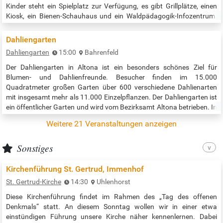
Kinder steht ein Spielplatz zur Verfügung, es gibt Grillplätze, einen
Kiosk, ein Bienen-Schauhaus und ein Waldpädagogik-Infozentrum.
Achtung: Fahrräder dürfen nicht mit ins Gehege genommen werden.
Aktuelle Öffnungszeiten: Besucher*innen können das Wildgehege ab
Dahliengarten
dem…
Dahliengarten
15:00
Bahrenfeld
Der Dahliengarten in Altona ist ein besonders schönes Ziel für
Blumen- und Dahlienfreunde. Besucher finden im 15.000
Quadratmeter großen Garten über 600 verschiedene Dahlienarten
mit insgesamt mehr als 11.000 Einzelpflanzen. Der Dahliengarten ist
ein öffentlicher Garten und wird vom Bezirksamt Altona betrieben. In
verschieden angelegten Beeten kann der Besucher die vielfältigen
Weitere 21 Veranstaltungen anzeigen
Dahlien bestaunen. Im Museumsbeet des Dahliengartens gibt es eine
große Zahl…
Sonstiges
Kirchenführung St. Gertrud, Immenhof
St. Gertrud-Kirche
14:30
Uhlenhorst
Diese Kirchenführung findet im Rahmen des „Tag des offenen
Denkmals“ statt. An diesem Sonntag wollen wir in einer etwa
einstündigen Führung unsere Kirche näher kennenlernen. Dabei