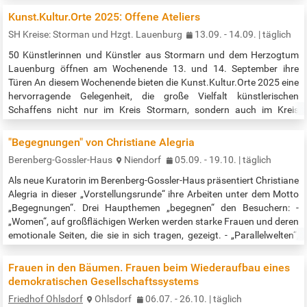
nahen Friedrichsruh lebte, nutzte den Wagen lange Jahre für seine
Kunst.Kultur.Orte 2025: Offene Ateliers
Reisen. Heute steht dieser im Museum der Deutschen Bahn in
SH Kreise: Storman und Hzgt. Lauenburg
13.09. - 14.09. | täglich
Nürnberg. Die…
50 Künstlerinnen und Künstler aus Stormarn und dem Herzogtum
Lauenburg öffnen am Wochenende 13. und 14. September ihre
Türen An diesem Wochenende bieten die Kunst.Kultur.Orte 2025 eine
hervorragende Gelegenheit, die große Vielfalt künstlerischen
Schaffens nicht nur im Kreis Stormarn, sondern auch im Kreis
Herzogtum Lauenburg zu erleben. Bereits zum zweiten Mal laden
beide Kreise als Kulturknotenpunkt Südost zusammen mit der
"Begegnungen" von Christiane Alegria
Arbeitsgemeinschaft „Stormarn…
Berenberg-Gossler-Haus
Niendorf
05.09. - 19.10. | täglich
Als neue Kuratorin im Berenberg-Gossler-Haus präsentiert Christiane
Alegria in dieser „Vorstellungsrunde“ ihre Arbeiten unter dem Motto
„Begegnungen“. Drei Haupthemen „begegnen“ den Besuchern: -
„Women“, auf großflächigen Werken werden starke Frauen und deren
emotionale Seiten, die sie in sich tragen, gezeigt. - „Parallelwelten“,
mit einer aufwendigen Collagetechnik erhielten Landschafts-
Fotosprints, einen neuen Inhalt. In diese Serie hat jedes einzelne…
Frauen in den Bäumen. Frauen beim Wiederaufbau eines
demokratischen Gesellschaftssystems
Friedhof Ohlsdorf
Ohlsdorf
06.07. - 26.10. | täglich