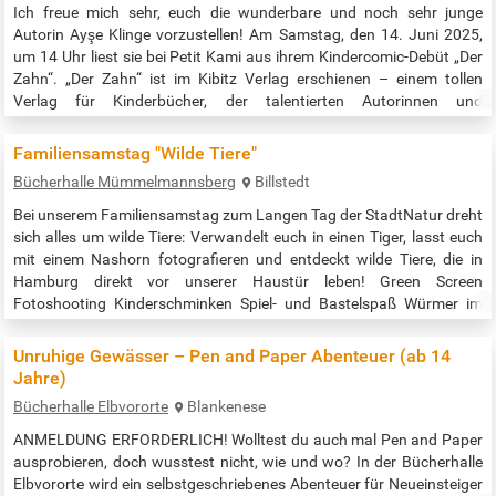
Ich freue mich sehr, euch die wunderbare und noch sehr junge
Autorin Ayşe Klinge vorzustellen! Am Samstag, den 14. Juni 2025,
um 14 Uhr liest sie bei Petit Kami aus ihrem Kindercomic-Debüt „Der
Zahn“. „Der Zahn“ ist im Kibitz Verlag erschienen – einem tollen
Verlag für Kinderbücher, der talentierten Autorinnen und
Illustratorinnen ein kreatives Zuhause bietet. Bringt gern eure Kinder,
Enkelkinder – oder einfach euch selbst – mit, macht den Laden voll…
Familiensamstag "Wilde Tiere"
Bücherhalle Mümmelmannsberg
Billstedt
Bei unserem Familiensamstag zum Langen Tag der StadtNatur dreht
sich alles um wilde Tiere: Verwandelt euch in einen Tiger, lasst euch
mit einem Nashorn fotografieren und entdeckt wilde Tiere, die in
Hamburg direkt vor unserer Haustür leben! Green Screen
Fotoshooting Kinderschminken Spiel- und Bastelspaß Würmer im
"Wurmarium" beobachten Bücherhallen-Flohmarkt ... und noch vieles
mehr! Veranstaltungszeit: 11:00-14:00 Uhr Quelle:…
Unruhige Gewässer – Pen and Paper Abenteuer (ab 14
Jahre)
Bücherhalle Elbvororte
Blankenese
ANMELDUNG ERFORDERLICH! Wolltest du auch mal Pen and Paper
ausprobieren, doch wusstest nicht, wie und wo? In der Bücherhalle
Elbvororte wird ein selbstgeschriebenes Abenteuer für Neueinsteiger