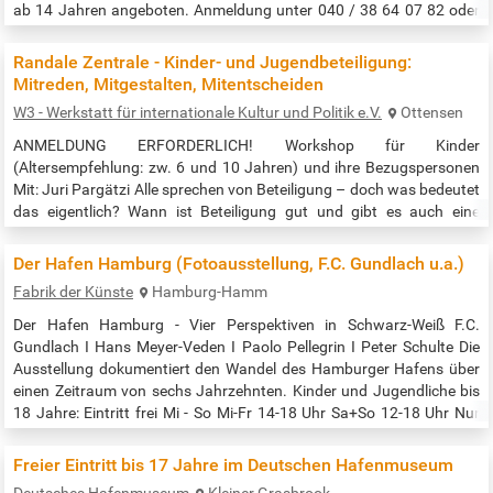
ab 14 Jahren angeboten. Anmeldung unter 040 / 38 64 07 82 oder
elbvororte@buecherhallen.de Veranstaltungszeit: 10:00 bis 14:00
Uhr Quelle: https://www.buecherhallen.de/elbvororte-
Randale Zentrale - Kinder- und Jugendbeteiligung:
termin/unruhige-gewaesser-pen-and-paper-
Mitreden, Mitgestalten, Mitentscheiden
abenteuer/datum/20250614.html
W3 - Werkstatt für internationale Kultur und Politik e.V.
Ottensen
ANMELDUNG ERFORDERLICH! Workshop für Kinder
(Altersempfehlung: zw. 6 und 10 Jahren) und ihre Bezugspersonen
Mit: Juri Pargätzi Alle sprechen von Beteiligung – doch was bedeutet
das eigentlich? Wann ist Beteiligung gut und gibt es auch eine
schlechte Beteiligung? In unserem Workshop möchten wir uns das
Thema Kinder- und Jugendbeteiligung genauer anschauen: Welches
Der Hafen Hamburg (Fotoausstellung, F.C. Gundlach u.a.)
Recht auf Beteiligung haben Kinder und Jugendliche und wo ist das
Fabrik der Künste
Hamburg-Hamm
festgelegt? Welche Räume…
Der Hafen Hamburg - Vier Perspektiven in Schwarz-Weiß F.C.
Gundlach I Hans Meyer-Veden I Paolo Pellegrin I Peter Schulte Die
Ausstellung dokumentiert den Wandel des Hamburger Hafens über
einen Zeitraum von sechs Jahrzehnten. Kinder und Jugendliche bis
18 Jahre: Eintritt frei Mi - So Mi-Fr 14-18 Uhr Sa+So 12-18 Uhr Nur
mittwochs ist der Eintritt auch für Erwachsene frei! Quelle:…
Freier Eintritt bis 17 Jahre im Deutschen Hafenmuseum