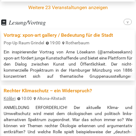
norderstedt.de/ Die Veranstaltung findet Waldpark I Waldbühne
Weitere 23 Veranstaltungen anzeigen
statt. Veranstaltungszeit: 18:00 bis 22:00 Uhr Quelle:…
Lesung/Vortrag
Vortrag: xpon-art gallery / Bedeutung für die Stadt
Pop-Up Raum Grindel
19:00
Rotherbaum
Ein inspirierender Vortrag von Arne Lösekann (@arneloesekann)
xpon-art fördert junge Kunstschaffende und bietet eine Plattform für
den Dialog zwischen Kunst und Öffentlichkeit. Der nicht-
kommerzielle Projektraum in der Hamburger Münzburg von 1886
konzentriert sich auf thematische Gruppenausstellungen
zeitgenössischer Kunst, mit Fokus auf Installationen, performative
Arbeiten und genreübergreifende Werke. In den geschichtsträchtigen
Rechter Klimaschutz – ein Widerspruch?
Räumen treten die…
Kölibri
10:00
Altona-Altstadt
ANMELDUNG ERFORDERLICH! Der aktuelle Klima- und
Umweltschutz wird meist dem ökologischen und politisch links-
alternativen Spektrum zugeordnet. War das schon immer so? Wie
können wir Themen rechter Ökologie erkennen und argumentativ
entkräften? Und welche Rolle spielt beispielsweise der „deutsche