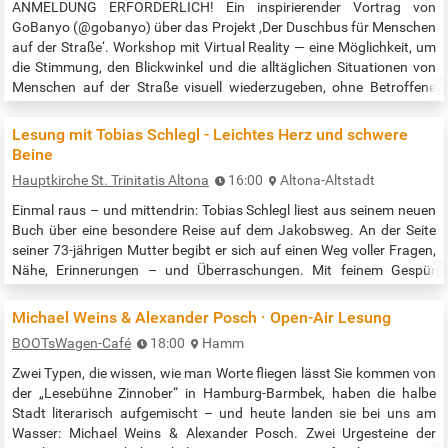
ANMELDUNG ERFORDERLICH! Ein inspirierender Vortrag von
GoBanyo (@gobanyo) über das Projekt ‚Der Duschbus für Menschen
auf der Straße‘. Workshop mit Virtual Reality — eine Möglichkeit, um
die Stimmung, den Blickwinkel und die alltäglichen Situationen von
Menschen auf der Straße visuell wiederzugeben, ohne Betroffene
selbst zur Schau zu stellen, sehen wir in Virtual Reality (VR). Mit
Arbeit wurde seit 2021 mit VR-Expert*innen und ehemals
Lesung mit Tobias Schlegl - Leichtes Herz und schwere
Betroffenen an…
Beine
Hauptkirche St. Trinitatis Altona
16:00
Altona-Altstadt
Einmal raus – und mittendrin: Tobias Schlegl liest aus seinem neuen
Buch über eine besondere Reise auf dem Jakobsweg. An der Seite
seiner 73-jährigen Mutter begibt er sich auf einen Weg voller Fragen,
Nähe, Erinnerungen – und Überraschungen. Mit feinem Gespür
erzählt er von Trauer, Humor, Wanderblasen und der Kraft, seine
Mutter als Mensch neu kennenzulernen. Eine bewegende Geschichte
Michael Weins & Alexander Posch · Open-Air Lesung
über Familienbande, Mut zur Nähe und das Abenteuer, sich
BOOTsWagen-Café
18:00
Hamm
aufeinander…
Zwei Typen, die wissen, wie man Worte fliegen lässt Sie kommen von
der „Lesebühne Zinnober“ in Hamburg-Barmbek, haben die halbe
Stadt literarisch aufgemischt – und heute landen sie bei uns am
Wasser: Michael Weins & Alexander Posch. Zwei Urgesteine der