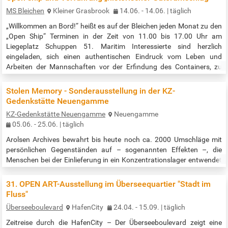
einzutauchen, in denen sich Mythologie, Feminismus und die
MS Bleichen
Kleiner Grasbrook
14.06. - 14.06. | täglich
expressive Kraft…
„Willkommen an Bord!“ heißt es auf der Bleichen jeden Monat zu den
„Open Ship“ Terminen in der Zeit von 11.00 bis 17.00 Uhr am
Liegeplatz Schuppen 51. Maritim Interessierte sind herzlich
eingeladen, sich einen authentischen Eindruck vom Leben und
Arbeiten der Mannschaften vor der Erfindung des Containers, zu
verschaffen. Die ehrenamtliche Besatzung freut sich, Ihnen
kenntnisreich und engagiert die Geschichte des Schiffes zu erläutern.
Stolen Memory - Sonderausstellung in der KZ-
Die Möglichkeit,…
Gedenkstätte Neuengamme
KZ-Gedenkstätte Neuengamme
Neuengamme
05.06. - 25.06. | täglich
Arolsen Archives bewahrt bis heute noch ca. 2000 Umschläge mit
persönlichen Gegenständen auf – sogenannten Effekten –, die
Menschen bei der Einlieferung in ein Konzentrationslager entwendet
wurden. #StolenMemory ist Teil einer Kampagne, mit der Angehörige
der ehemaligen KZ-Häftlinge gesucht werden, um den Familien die
31. OPEN ART-Ausstellung im Überseequartier "Stadt im
persönlichen Gegenstände zurückgeben zu können. Über 1.000
Fluss"
Familien konnten seit dem Start der Kampagne 2016 bereits
Überseeboulevard
HafenCity
24.04. - 15.09. | täglich
gefunden werden. Viele…
Zeitreise durch die HafenCity – Der Überseeboulevard zeigt eine