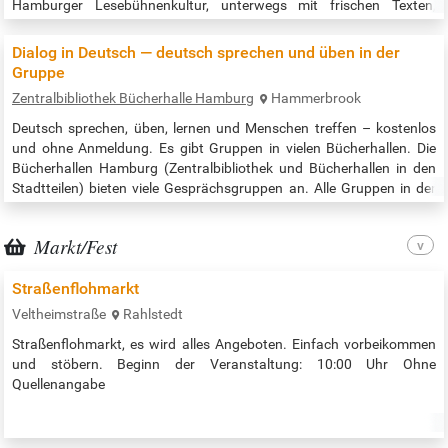
Hamburger Lesebühnenkultur, unterwegs mit frischen Texten,
scharfen Pointen und jeder Menge Geschichten im Gepäck. Ob
Poetry Slam im Grindel, literarischer Trash im Mojo Club oder
Dialog in Deutsch — deutsch sprechen und üben in der
Hackfleisch & Prosa –…
Gruppe
Zentralbibliothek Bücherhalle Hamburg
Hammerbrook
Deutsch sprechen, üben, lernen und Menschen treffen – kostenlos
und ohne Anmeldung. Es gibt Gruppen in vielen Bücherhallen. Die
Bücherhallen Hamburg (Zentralbibliothek und Bücherhallen in den
Stadtteilen) bieten viele Gesprächsgruppen an. Alle Gruppen in der
Zentralbibliothek nach Datum / all times and places in the central
library: https://www.buecherhallen.de/zentralbibliothek-dialog-in-
Markt/Fest
deutsch.html Alle Gruppen in allen Bücherhallen nach Datum /…
Straßenflohmarkt
Veltheimstraße
Rahlstedt
Straßenflohmarkt, es wird alles Angeboten. Einfach vorbeikommen
und stöbern. Beginn der Veranstaltung: 10:00 Uhr Ohne
Quellenangabe