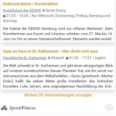
vielen Kulturen und Epochen gezeigt. Z.B. Kunstgegenstände der
Dekonstruktion / Konstruktion
Maori, der indigenen Bevölkerung Nordamerikas, der Inka, der Alt-
Kunstforum der GEDOK
Sankt Georg
Ägypter, des südlichen Afrikas uvm. Eine wertvolle, vielfältige und
27.05. - 14.06. | Nur Mittwoch, Donnerstag, Freitag, Samstag und
spannende Zeitreise durch alle möglichen Kulturen erwartet sie. Free
Sonntag
entry to the…
Die Galerie der GEDOK Hamburg wird zur offenen Werkstatt. Zehn
Künstlerinnen aus Kunst und Literatur arbeiten vom 27. Mai bis 14.
Juni vor Ort an einem Gemeinschaftswerk. Elemente werden erstellt,
zerstört, verändert und neu zusammengesetzt. In einem Kreislauf
von Konstruktion und Dekonstruktion entsteht eine Großformat-
Gaia zu Gast in St. Katharinen - Hier dreht sich was
Collage, die Veränderungen in den thematischen Mittelpunkt stellt
Hauptkirche St. Katharinen
Altstadt
01.06. - 17.07. | täglich
und Urheberschaft auflöst. Jeden Tag sind zwei Künstlerinnen in…
Die Welt schwebt in St. Katharinen und gibt einen einzigartigen Blick
auf unseren wunderschönen blauen Planeten frei, wie ihn sonst nur
Astronaut:innen aus dem Weltall erleben. »Gaia« [griechisch »Mutter
Erde«] heißt die sieben Meter große Installation des britischen
Künstlers Luke Jerram, eine originalgetreue Nachbildung der Erde,
die mit Nasa-Bildern gestaltet ist. Eine Kunstinstallation, die die
Weitere 35 Veranstaltungen anzeigen
Schönheit und Verletzlichkeit unseres Planeten zeigt,…
Sport/Fitness