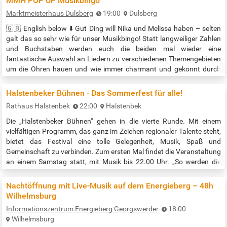
MMH POP UP Musikbingo
Marktmeisterhaus Dulsberg
19:00
Dulsberg
🇬🇧 English below ⬇️ Gut Ding will Nika und Melissa haben – selten
galt das so sehr wie für unser Musikbingo! Statt langweiliger Zahlen
und Buchstaben werden euch die beiden mal wieder eine
fantastische Auswahl an Liedern zu verschiedenen Themengebieten
um die Ohren hauen und wie immer charmant und gekonnt durch
den Abend leiten mit einem großen Sack voller fabulöser
Scheißipreise. Auf euch freuen wir uns mindestens genauso,
Halstenbeker Bühnen - Das Sommerfest für alle!
deswegen kommt gerne am…
Rathaus Halstenbek
22:00
Halstenbek
Die „Halstenbeker Bühnen“ gehen in die vierte Runde. Mit einem
vielfältigen Programm, das ganz im Zeichen regionaler Talente steht,
bietet das Festival eine tolle Gelegenheit, Musik, Spaß und
Gemeinschaft zu verbinden. Zum ersten Mal findet die Veranstaltung
an einem Samstag statt, mit Musik bis 22.00 Uhr. „So werden die
‚Halstenbeker Bühnen‘ nun ihrem Festival-Charakter gerecht,“ freut
sich Bürgermeister Jan Krohn. Das Highlight des Sommerfestes ist…
Nachtöffnung mit Live-Musik auf dem Energieberg – 48h
Wilhelmsburg
Informationszentrum Energieberg Georgswerder
18:00
Wilhelmsburg