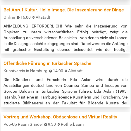
Wald“ dabei? Gemeinsam schauen wir uns den historischen
Hintergrund von rechtem Naturschutz an und erarbeiten
Bei Anruf Kultur: Hello Image. Die Inszenierung der Dinge
gemeinsam, mit welchen Bildern und Slogans heutiger…
Online
16:00
Altstadt
ANMELDUNG ERFORDERLICH! Wie sehr die Inszenierung von
Objekten zu ihrem wirtschaftlichen Erfolg beiträgt, zeigt die
Ausstellung an verschiedenen Beispielen - von denen viele als Ikonen
in die Designgeschichte eingegangen sind. Dabei werden die Anfänge
mit grafischer Gestaltung ebenso beleuchtet wie der heutige
Umgang mit social media Plattformen, auf denen Käufer*innen
selbst zur Verbreitung eines Produktes beitragen. Im Fokus steht die
Öffentliche Führung in türkischer Sprache
Zusammenarbeit der…
Kunstverein in Hamburg
14:00
Altstadt
Die Künstlerin und Forscherin Eda Aslan wird durch die
Ausstellungen deutschland von Coumba Samba und Inscape von
Gordon Baldwin in türkischer Sprache führen. Eda Aslan (1993,
Istanbul) ist eine in Hamburg lebende Künstlerin und Forscherin. Sie
studierte Bildhauerei an der Fakultät für Bildende Künste der
Marmara Universität und erhielt ihren MA in der Abteilung für Malerei
an derselben Institution. Derzeit setzt sie ihr MA-Studium im Time
Vortrag und Workshop: Obdachlose und Virtual Reality
Based Media…
Pop-Up Raum Grindel
9:30
Rotherbaum