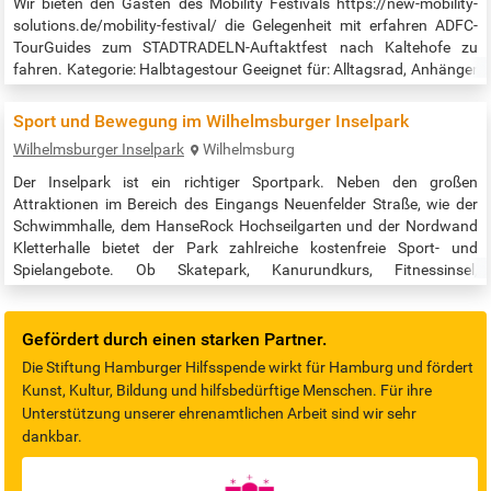
Wir bieten den Gästen des Mobility Festivals https://new-mobility-
solutions.de/mobility-festival/ die Gelegenheit mit erfahren ADFC-
TourGuides zum STADTRADELN-Auftaktfest nach Kaltehofe zu
fahren. Kategorie: Halbtagestour Geeignet für: Alltagsrad, Anhänger
/ Dreirad, Liegerad, Mountainbike, Pedelec, Rennrad, Tandem Länge:
10 km Um 13 Uhr, 14 Uhr und 15 Uhr starten die Touren am
Sport und Bewegung im Wilhelmsburger Inselpark
Jungfernstieg in der Nähe des Alex. Die Fahrt dauert je nach
Wilhelmsburger Inselpark
Wilhelmsburg
Gruppengröße…
Der Inselpark ist ein richtiger Sportpark. Neben den großen
Attraktionen im Bereich des Eingangs Neuenfelder Straße, wie der
Schwimmhalle, dem HanseRock Hochseilgarten und der Nordwand
Kletterhalle bietet der Park zahlreiche kostenfreie Sport- und
Spielangebote. Ob Skatepark, Kanurundkurs, Fitnessinsel,
Beachsportfeld, Disc Golf oder Spielplätze: wir schaffen
bestmögliche Bedingungen für eine aktive Gestaltung Ihres Alltags.
An einigen Anlagen sorgt sogar…
Gefördert durch einen starken Partner.
Die Stiftung Hamburger Hilfsspende wirkt für Hamburg und fördert
Kunst, Kultur, Bildung und hilfsbedürftige Menschen. Für ihre
Unterstützung unserer ehrenamtlichen Arbeit sind wir sehr
dankbar.