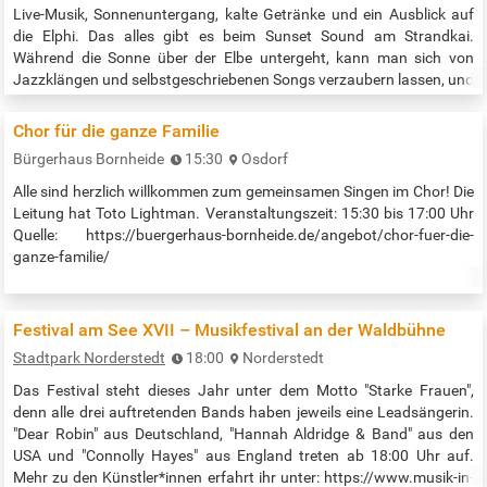
Live-Musik, Sonnenuntergang, kalte Getränke und ein Ausblick auf
die Elphi. Das alles gibt es beim Sunset Sound am Strandkai.
Während die Sonne über der Elbe untergeht, kann man sich von
Jazzklängen und selbstgeschriebenen Songs verzaubern lassen, und
das Wochenende bei einem kühlen Getränk genießen. Heute treten
auf Miss Sophy und die Daniel Scholz Band. Veranstaltungszeit:
Chor für die ganze Familie
17:00 bis 21:00 Uhr Quelle:…
Bürgerhaus Bornheide
15:30
Osdorf
Alle sind herzlich willkommen zum gemeinsamen Singen im Chor! Die
Leitung hat Toto Lightman. Veranstaltungszeit: 15:30 bis 17:00 Uhr
Quelle: https://buergerhaus-bornheide.de/angebot/chor-fuer-die-
ganze-familie/
Festival am See XVII – Musikfestival an der Waldbühne
Stadtpark Norderstedt
18:00
Norderstedt
Das Festival steht dieses Jahr unter dem Motto "Starke Frauen",
denn alle drei auftretenden Bands haben jeweils eine Leadsängerin.
"Dear Robin" aus Deutschland, "Hannah Aldridge & Band" aus den
USA und "Connolly Hayes" aus England treten ab 18:00 Uhr auf.
Mehr zu den Künstler*innen erfahrt ihr unter: https://www.musik-in-