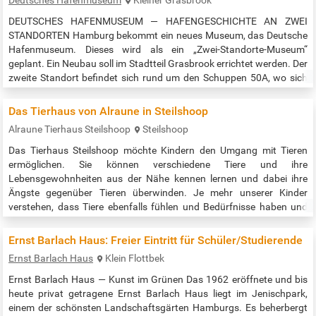
Deutsches Hafenmuseum
Kleiner Grasbrook
DEUTSCHES HAFENMUSEUM — HAFENGESCHICHTE AN ZWEI
STANDORTEN Hamburg bekommt ein neues Museum, das Deutsche
Hafenmuseum. Dieses wird als ein „Zwei-Standorte-Museum“
geplant. Ein Neubau soll im Stadtteil Grasbrook errichtet werden. Der
zweite Standort befindet sich rund um den Schuppen 50A, wo sich
bereits einige Jahre das Hafenmuseum Hamburg befand.
ZEITZEUG*INNEN AN DEN 50ER-SCHUPPEN Das neue Museum wird
Das Tierhaus von Alraune in Steilshoop
sich der vielfältigen Bedeutung der besonderen…
Alraune Tierhaus Steilshoop
Steilshoop
Das Tierhaus Steilshoop möchte Kindern den Umgang mit Tieren
ermöglichen. Sie können verschiedene Tiere und ihre
Lebensgewohnheiten aus der Nähe kennen lernen und dabei ihre
Ängste gegenüber Tieren überwinden. Je mehr unserer Kinder
verstehen, dass Tiere ebenfalls fühlen und Bedürfnisse haben und
alle Menschen so gut behandelt werden möchten wie man selbst,
desto mehr Erwachsene wird es geben, die unsere Gesellschaft und
Ernst Barlach Haus: Freier Eintritt für Schüler/Studierende
damit unsere Welt zu einem…
Ernst Barlach Haus
Klein Flottbek
Ernst Barlach Haus — Kunst im Grünen Das 1962 eröffnete und bis
heute privat getragene Ernst Barlach Haus liegt im Jenischpark,
einem der schönsten Landschaftsgärten Hamburgs. Es beherbergt