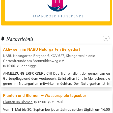
Naturerlebnis
Aktiv sein im NABU Naturgarten Bergedorf
NABU Naturgarten Bergedorf, KGV 627, Kleingartenkolonie
Gartenfreunde am Bornmühlenweg e.V.
10:00
Lohbrügge
ANMELDUNG ERFORDERLICH! Das Treffen dient der gemeinsamen
Gartenpflege und dem Austausch. Es ist offen für alle Menschen, die
gerne im Naturgarten mitwirken möchten. Der Naturgarten ist in
Google-Maps zu finden. Suchbegriffe: NABU Naturgarten Bergedorf.
Keine Vorkenntnisse erforderlich. Anmeldung unter:
Planten und Blomen — Wasserspiele tagsüber
https://veranstaltungen.nabu-
Planten un Blomen
16:00
St. Pauli
hamburg.de/app_seminaranmeldung?reihe=2196&id=1562 Beginn
der Veranstaltung: 10:00 Uhr Quelle:…
Vom 1. Mai bis 30. September jeden Jahres spielen täglich um 16:00