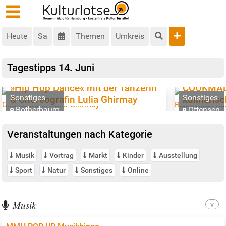
Heute
Sa
Themen
Umkreis
Tagestipps
14. Juni
»Hip Hop Dance« mit der Tänzerin
COOKMAL A
Sonstiges
Sonstiges
& Choreografin Lulia Ghirmay
kulinaris
Rotherbaum
Ottensen
Veranstaltungen nach Kategorie
Musik
Vortrag
Markt
Kinder
Ausstellung
Sport
Natur
Sonstiges
Online
Musik