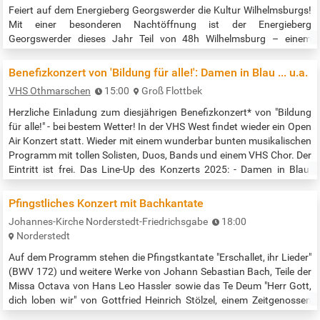
Feiert auf dem Energieberg Georgswerder die Kultur Wilhelmsburgs!
Mit einer besonderen Nachtöffnung ist der Energieberg
Georgswerder dieses Jahr Teil von 48h Wilhelmsburg – einem
musikalischen Nachbarschaftsfestival, das Menschen
zusammenbringt und die vielfältige Kultur Wilhelmsburgs feiert.
Benefizkonzert von 'Bildung für alle!': Damen in Blau ... u.a.
Einen Abend lang verwandelt sich der Energieberg dafür in eine
VHS Othmarschen
15:00
Groß Flottbek
Bühne für Live-Musik von lokalen Talenten. Für das leibliche Wohl ist
gesorgt und die ersten 50…
Herzliche Einladung zum diesjährigen Benefizkonzert* von "Bildung
für alle!" - bei bestem Wetter! In der VHS West findet wieder ein Open
Air Konzert statt. Wieder mit einem wunderbar bunten musikalischen
Programm mit tollen Solisten, Duos, Bands und einem VHS Chor. Der
Eintritt ist frei. Das Line-Up des Konzerts 2025: - Damen in Blau:
Krischa Weber (Cello, singende Säge), Georgia Hoppe (Saxophon) -
VHS SaxSessionOrchestra (Leitung: Georgia Hoppe) - …
Pfingstliches Konzert mit Bachkantate
Johannes-Kirche Norderstedt-Friedrichsgabe
18:00
Norderstedt
Auf dem Programm stehen die Pfingstkantate "Erschallet, ihr Lieder"
(BWV 172) und weitere Werke von Johann Sebastian Bach, Teile der
Missa Octava von Hans Leo Hassler sowie das Te Deum "Herr Gott,
dich loben wir" von Gottfried Heinrich Stölzel, einem Zeitgenossen
Bachs. Außer der Johanneskantorei musizieren u. a. Emma Berglund