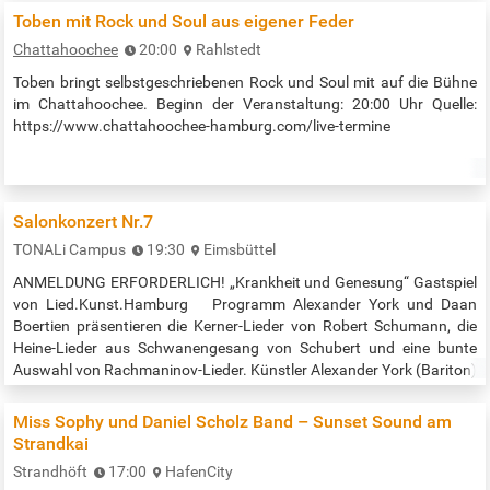
(Sopran), Florian Günther (Bass), ein Trompeten- und
Toben mit Rock und Soul aus eigener Feder
Streicherensemble sowie Makiko Eguchi (Orgel). Die musikalische
Chattahoochee
20:00
Rahlstedt
Leitung…
Toben bringt selbstgeschriebenen Rock und Soul mit auf die Bühne
im Chattahoochee. Beginn der Veranstaltung: 20:00 Uhr Quelle:
https://www.chattahoochee-hamburg.com/live-termine
Salonkonzert Nr.7
TONALi Campus
19:30
Eimsbüttel
ANMELDUNG ERFORDERLICH! „Krankheit und Genesung“ Gastspiel
von Lied.Kunst.Hamburg Programm Alexander York und Daan
Boertien präsentieren die Kerner-Lieder von Robert Schumann, die
Heine-Lieder aus Schwanengesang von Schubert und eine bunte
Auswahl von Rachmaninov-Lieder. Künstler Alexander York (Bariton)
Daan Boertien (Klavier) Produzent Albrecht Schultze Veranstalter
LIED.KUNST.HAMBURG. Anmeldung über den Link unten. Beginn:
Miss Sophy und Daniel Scholz Band – Sunset Sound am
19:30 Uhr Quelle:…
Strandkai
Strandhöft
17:00
HafenCity