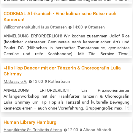
und Erwachsene. Die Veranstaltung findet im Gruppenraum statt.
Anmeldung unter barmbek@buecherhallen.de Veranstaltungszeit:
COOKMAL Afrikanisch - Eine kulinarische Reise nach
10:00 bis 13:00 Uhr Quelle:…
Kamerun!
WillkommensKulturHaus Ottensen
14:00
Ottensen
ANMELDUNG ERFORDERLICH! Wir kochen zusammen Jollof Rice
(köstlicher gebratener Gemüsereis nach kamerunischer Art) und
Poulet DG (Hühnchen in herzhafter Tomatensauce, gemischtes
Gemüse und reife Kochbanane). Mit Zita Bernice Tiena,
Ernährungsberaterin DGE und MSC. HEALTH SCIENCE. Nur mit
Anmeldung unter antje.kurz@kirche-ottensen.de Rückfragen bei
»Hip Hop Dance« mit der Tänzerin & Choreografin Lulia
Antje Kurz unter mobil/WA: 0176 / 43 789 200. Wer kann, gibt bitte
Ghirmay
5-10 € für Lebensmittel dazu. …
M.Bassy e.V.
13:00
Rotherbaum
ANMELDUNG ERFORDERLICH! Ein Praxisorientierter
Anfängerworkshop mit der Frankfurter Tänzerin & Choreografin
Lulia Ghirmay um Hip Hop als Tanzstil und kulturelle Bewegung
kennenzulernen – auch ohne Vorerfahrung. Gruppengröße: max. 15
Teilnehmer:innen Dauer: 1,5 Stunden Sprachen: Englisch & Deutsch
Teilnahme kostenlos (inkl. Drinks & Snacks) --> Bitte reservieren via:
Human Library Hamburg
reservation@m-bassy.org Lulia Ghirmay ist eine Tänzerin und
Hauptkirche St. Trinitatis Altona
12:00
Altona-Altstadt
Choreografin, die seit…