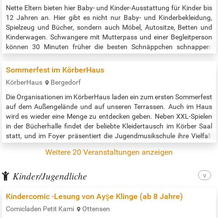
Nette Eltern bieten hier Baby- und Kinder-Ausstattung für Kinder bis
12 Jahren an. Hier gibt es nicht nur Baby- und Kinderbekleidung,
Spielzeug und Bücher, sondern auch Möbel, Autositze, Betten und
Kinderwagen. Schwangere mit Mutterpass und einer Begleitperson
können 30 Minuten früher die besten Schnäppchen schnappen!
Veranstaltungszeit: 10:00 bis 13:00 Uhr Veranstaltungsort: 2.
Parkebene / Marktkauf Center Quelle:…
Sommerfest im KörberHaus
KörberHaus
Bergedorf
Die Organisationen im KörberHaus laden ein zum ersten Sommerfest
auf dem Außengelände und auf unseren Terrassen. Auch im Haus
wird es wieder eine Menge zu entdecken geben. Neben XXL-Spielen
in der Bücherhalle findet der beliebte Kleidertausch im Körber Saal
statt, und im Foyer präsentiert die Jugendmusikschule ihre Vielfalt
mit einem Konzert. Und vieles mehr ... Das komplette Programm und
Weitere 20 Veranstaltungen anzeigen
Pippo den Clown findet ihr im Link zur Veranstaltung. …
Kinder/Jugendliche
Kindercomic -Lesung von Ayşe Klinge (ab 8 Jahre)
Comicladen Petit Kami
Ottensen