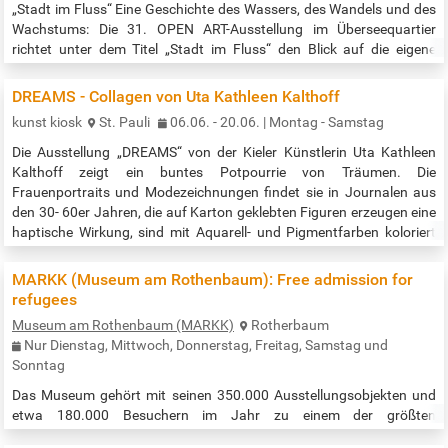
„Stadt im Fluss“ Eine Geschichte des Wassers, des Wandels und des
Wachstums: Die 31. OPEN ART-Ausstellung im Überseequartier
richtet unter dem Titel „Stadt im Fluss“ den Blick auf die eigene
Geschichte. Der Fotograf Thomas Hampel zeigt rund 50
großformatige, vielfach ungesehene Aufnahmen, die die Entwicklung
DREAMS - Collagen von Uta Kathleen Kalthoff
vom Hafen- und Industriegebiet zu Hamburgs jüngstem Stadtteil
kunst kiosk
St. Pauli
06.06. - 20.06. | Montag - Samstag
zwischen Fleeten,…
Die Ausstellung „DREAMS“ von der Kieler Künstlerin Uta Kathleen
Kalthoff zeigt ein buntes Potpourrie von Träumen. Die
Frauenportraits und Modezeichnungen findet sie in Journalen aus
den 30- 60er Jahren, die auf Karton geklebten Figuren erzeugen eine
haptische Wirkung, sind mit Aquarell- und Pigmentfarben koloriert
und häufig zusätzlich mit floralen Motiven geschmückt. Die
Traumwelten spielen auf unterschiedlichen Untergründen wie Papier,
MARKK (Museum am Rothenbaum): Free admission for
Karton, Holz oder…
refugees
Museum am Rothenbaum (MARKK)
Rotherbaum
Nur Dienstag, Mittwoch, Donnerstag, Freitag, Samstag und
Sonntag
Das Museum gehört mit seinen 350.000 Ausstellungsobjekten und
etwa 180.000 Besuchern im Jahr zu einem der größten
Völkerkundemuseen in ganz Europa. Es werden Objekte aus sehr