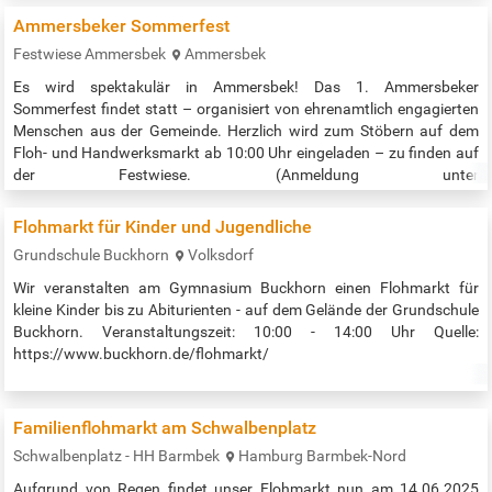
Ammersbeker Sommerfest
Festwiese Ammersbek
Ammersbek
Es wird spektakulär in Ammersbek! Das 1. Ammersbeker
Sommerfest findet statt – organisiert von ehrenamtlich engagierten
Menschen aus der Gemeinde. Herzlich wird zum Stöbern auf dem
Floh- und Handwerksmarkt ab 10:00 Uhr eingeladen – zu finden auf
der Festwiese. (Anmeldung unter
www.ammersbekersommerfest.de) Die Vereins-/ Firmen- und
Parteienmeile säumt sich rund um die Pferdeschwemme und lässt
Flohmarkt für Kinder und Jugendliche
die Vielfalt von aktiven Vereinen, Firmen und Parteien in…
Grundschule Buckhorn
Volksdorf
Wir veranstalten am Gymnasium Buckhorn einen Flohmarkt für
kleine Kinder bis zu Abiturienten - auf dem Gelände der Grundschule
Buckhorn. Veranstaltungszeit: 10:00 - 14:00 Uhr Quelle:
https://www.buckhorn.de/flohmarkt/
Familienflohmarkt am Schwalbenplatz
Schwalbenplatz - HH Barmbek
Hamburg Barmbek-Nord
Aufgrund von Regen findet unser Flohmarkt nun am 14.06.2025