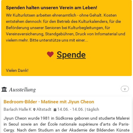
Vorhang auf und Bühne frei für Theater und Kinderkultur. Kommt an
Spenden halten unseren Verein am Leben!
Bord…
Wir Kulturlotsen arbeiten ehrenamtlich - ohne Gehalt. Kosten
entstehen dennoch: für den Betrieb des Kulturkalenders, für die
Beförderung unserer Senioren bei Kulturbegleitungen, für
Vereinsversicherung, Standgebühren, Druck von Infomaterial und
vielem mehr. Bitte unterstütze uns mit einer...
Spende
Vielen Dank!
Ausstellung
Bedroom-Bilder - Matinee mit Jiyun Cheon
Barlach Halle K
Altstadt
14.06. - 14.06. | täglich
Jiyun Cheon wurde 1981 in Südkorea geboren und studierte Malerei
in Seoul sowie an der École nationale supérieure d’arts de Paris-
Cergy. Nach dem Studium an der Akademie der Bildenden Künste