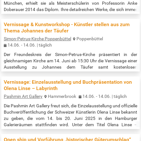
München, erhielt sie als Meisterschülerin von Professorin Anke
Doberauer 2014 das Diplom. Ihre detailreichen Werke, die sich immer
wieder mit der Adoleszenz und dem universell Weiblichen
auseinandersetzen, wurde unter anderem in München, Dresden,
Vernissage & Kunstworkshop - Künstler stellen aus zum
Stuttgart und…
Thema Johannes der Täufer
Simon-Petrus-Kirche Poppenbüttel
Poppenbüttel
14.06. - 14.06. | täglich
Der Freundeskreis der Simon-Petrus-Kirche präsentiert in der
gleichnamigen Kirche am 14. Juni ab 15:30 Uhr die Vernissage einer
Ausstellung zu Johannes dem Täufer samt kostenlosen
Kunstworkshop. Die Werke der Ausstellung, die in Zusammenarbeit
mit der Barfuss-Galerie konzipiert wurde, weisen alle einen Bezug zu
Vernissage: Einzelausstellung und Buchpräsentation von
Johannes dem Täufer auf und knüpfen so an den Vortrag "Johannes
Olena Linse – Labyrinth
- der letzte Prophet" von Dr. Alexander Röder am 12.06. um 19 Uhr in
Pashmin Art Gallery
Hammerbrook
14.06. - 14.06. | täglich
der…
Die Pashmin Art Gallery freut sich, die Einzelausstellung und offizielle
Buchveröffentlichung der Schweizer Künstlerin Olena Linse bekannt
zu geben, die vom 14. bis 20. Juni 2025 in den Hamburger
Galerieräumen stattfinden wird. Unter dem Titel Olena Linse –
Labyrinth lädt dieses besondere Ereignis die Besucherinnen und
Besucher ein, in Linse’s kraftvoll vielschichtige Bildwelten
Open ship und Vorführung „historischer Güterumschlag“