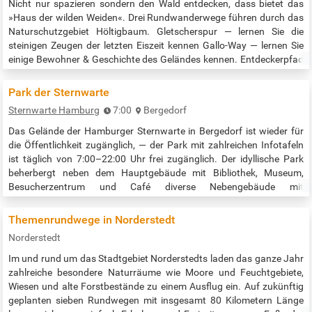
Nicht nur spazieren sondern den Wald entdecken, dass bietet das
»Haus der wilden Weiden«. Drei Rundwanderwege führen durch das
Naturschutzgebiet Höltigbaum. Gletscherspur — lernen Sie die
steinigen Zeugen der letzten Eiszeit kennen Gallo-Way — lernen Sie
einige Bewohner & Geschichte des Geländes kennen. Entdeckerpfad
— den Rundweg und seinen Charme selber entdecken Zahlreiche
Wanderwege laden zu einem Rundgang ein. Die aus der Zeit der
Park der Sternwarte
militärischen…
Sternwarte Hamburg
7:00
Bergedorf
Das Gelände der Hamburger Sternwarte in Bergedorf ist wieder für
die Öffentlichkeit zugänglich, — der Park mit zahlreichen Infotafeln
ist täglich von 7:00–22:00 Uhr frei zugänglich. Der idyllische Park
beherbergt neben dem Hauptgebäude mit Bibliothek, Museum,
Besucherzentrum und Café diverse Nebengebäude mit
verschiedenen Teleskopen sowie einen Planetenpfad mit
Informationstafeln. Weitere Infos des Denkmalvereins:…
Themenrundwege in Norderstedt
Norderstedt
Im und rund um das Stadtgebiet Norderstedts laden das ganze Jahr
zahlreiche besondere Naturräume wie Moore und Feuchtgebiete,
Wiesen und alte Forstbestände zu einem Ausflug ein. Auf zukünftig
geplanten sieben Rundwegen mit insgesamt 80 Kilometern Länge