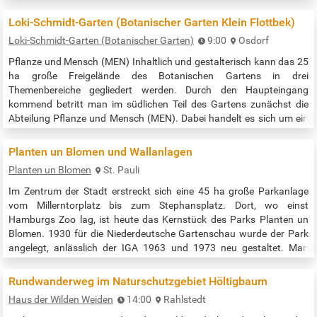
über eine Länge von etwa 900 Metern und verbindet die zuvor
getrennten Stadtteile Stellingen und Eidelstedt1. Der Park bietet eine
Loki-Schmidt-Garten (Botanischer Garten Klein Flottbek)
Vielzahl von…
Loki-Schmidt-Garten (Botanischer Garten)
9:00
Osdorf
Pflanze und Mensch (MEN) Inhaltlich und gestalterisch kann das 25
ha große Freigelände des Botanischen Gartens in drei
Themenbereiche gegliedert werden. Durch den Haupteingang
kommend betritt man im südlichen Teil des Gartens zunächst die
Abteilung Pflanze und Mensch (MEN). Dabei handelt es sich um ein
sehr abwechslungsreiches Mosaik aus insgesamt 30 Themengärten,
in denen die vielfältigen Wechselbeziehungen zwischen Pflanzen und
Planten un Blomen und Wallanlagen
Menschen dargestellt…
Planten un Blomen
St. Pauli
Im Zentrum der Stadt erstreckt sich eine 45 ha große Parkanlage
vom Millerntorplatz bis zum Stephansplatz. Dort, wo einst
Hamburgs Zoo lag, ist heute das Kernstück des Parks Planten un
Blomen. 1930 für die Niederdeutsche Gartenschau wurde der Park
angelegt, anlässlich der IGA 1963 und 1973 neu gestaltet. Man
kommt hierher wegen der wunderschönen Blumenanlagen, der
Wasserlichtorgel im Parksee, der Spielplätze, eines Musikpavillons
Rundwanderweg im Naturschutzgebiet Höltigbaum
und der Restaurants.…
Haus der Wilden Weiden
14:00
Rahlstedt