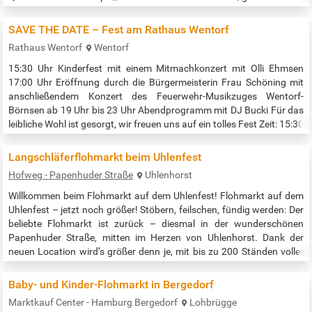
veranstaltungen-der-region/3698/emmaus-fest
SAVE THE DATE – Fest am Rathaus Wentorf
Rathaus Wentorf
Wentorf
15:30 Uhr Kinderfest mit einem Mitmachkonzert mit Olli Ehmsen
17:00 Uhr Eröffnung durch die Bürgermeisterin Frau Schöning mit
anschließendem Konzert des Feuerwehr-Musikzuges Wentorf-
Börnsen ab 19 Uhr bis 23 Uhr Abendprogramm mit DJ Bucki Für das
leibliche Wohl ist gesorgt, wir freuen uns auf ein tolles Fest Zeit: 15:30
- 23:00 Uhr Quelle: https://www.hamburg-tourism.de/sehen-
erleben/veranstaltungen/veranstaltungskalender/save-the-date-
Langschläferflohmarkt beim Uhlenfest
fest-am-rathaus/
Hofweg - Papenhuder Straße
Uhlenhorst
Willkommen beim Flohmarkt auf dem Uhlenfest! Flohmarkt auf dem
Uhlenfest – jetzt noch größer! Stöbern, feilschen, fündig werden: Der
beliebte Flohmarkt ist zurück – diesmal in der wunderschönen
Papenhuder Straße, mitten im Herzen von Uhlenhorst. Dank der
neuen Location wird’s größer denn je, mit bis zu 200 Ständen voller
Schätze, Secondhand-Lieblinge und Kuriositäten. Und das Beste: Wir
starten ganz entspannt – beim Langschläferflohmarkt geht’s erst
Baby- und Kinder-Flohmarkt in Bergedorf
um…
Marktkauf Center - Hamburg Bergedorf
Lohbrügge