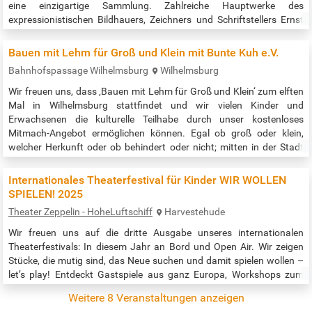
eine einzigartige Sammlung. Zahlreiche Hauptwerke des
expressionistischen Bildhauers, Zeichners und Schriftstellers Ernst
Barlach (1870–1938) sind hier zu sehen, darunter nahezu ein Drittel
seiner kostbaren Holzskulpturen. Neben wechselnden
Bauen mit Lehm für Groß und Klein mit Bunte Kuh e.V.
Sammlungspräsentationen…
Bahnhofspassage Wilhelmsburg
Wilhelmsburg
Wir freuen uns, dass ‚Bauen mit Lehm für Groß und Klein‘ zum elften
Mal in Wilhelmsburg stattfindet und wir vielen Kinder und
Erwachsenen die kulturelle Teilhabe durch unser kostenloses
Mitmach-Angebot ermöglichen können. Egal ob groß oder klein,
welcher Herkunft oder ob behindert oder nicht; mitten in der Stadt
kann man an Kuppeln, Türmen und Riesenmonstern aus Lehm mit
bauen. Bis zu vier Meter hoch sollen die begehbaren Skulpturen
Internationales Theaterfestival für Kinder WIR WOLLEN
werden. Wer nicht so…
SPIELEN! 2025
Theater Zeppelin - HoheLuftschiff
Harvestehude
Wir freuen uns auf die dritte Ausgabe unseres internationalen
Theaterfestivals: In diesem Jahr an Bord und Open Air. Wir zeigen
Stücke, die mutig sind, das Neue suchen und damit spielen wollen –
let’s play! Entdeckt Gastspiele aus ganz Europa, Workshops zum
Selbermachen und Freiraum für alle. Denn wir rufen „Platz da!“ und
Weitere 8 Veranstaltungen anzeigen
gehen mit euch auf die Straße: Tschüss Autos, Hallo Fantasie.