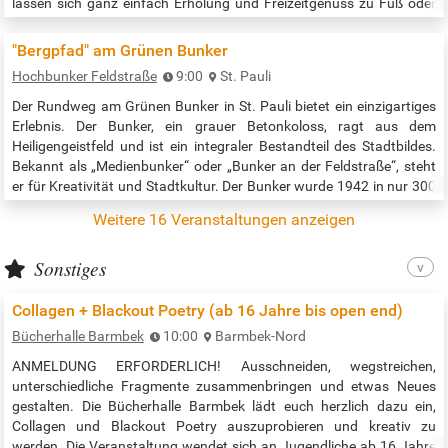
lassen sich ganz einfach Erholung und Freizeitgenuss zu Fuß oder
per Rad verbinden. Drei Rundwege sind bereits realisiert. Dabei
werden Themen mit besonderen Erlebnissen verknüpft; ganz
"Bergpfad" am Grünen Bunker
nebenbei erfahren…
Hochbunker Feldstraße
9:00
St. Pauli
Der Rundweg am Grünen Bunker in St. Pauli bietet ein einzigartiges
Erlebnis. Der Bunker, ein grauer Betonkoloss, ragt aus dem
Heiligengeistfeld und ist ein integraler Bestandteil des Stadtbildes.
Bekannt als „Medienbunker“ oder „Bunker an der Feldstraße“, steht
er für Kreativität und Stadtkultur. Der Bunker wurde 1942 in nur 300
Tagen von Zwangsarbeitern errichtet und dient heute als Mahnmal
Weitere 16 Veranstaltungen anzeigen
für die Opfer des NS-Regimes. Während der Umbaumaßnahmen
kommen…
Sonstiges
Collagen + Blackout Poetry (ab 16 Jahre bis open end)
Bücherhalle Barmbek
10:00
Barmbek-Nord
ANMELDUNG ERFORDERLICH! Ausschneiden, wegstreichen,
unterschiedliche Fragmente zusammenbringen und etwas Neues
gestalten. Die Bücherhalle Barmbek lädt euch herzlich dazu ein,
Collagen und Blackout Poetry auszuprobieren und kreativ zu
werden. Die Veranstaltung wendet sich an Jugendliche ab 16 Jahre