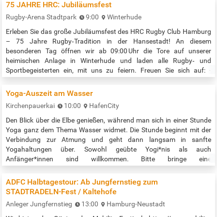
75 JAHRE HRC: Jubiläumsfest
Rugby-Arena Stadtpark
9:00
Winterhude
Erleben Sie das große Jubiläumsfest des HRC Rugby Club Hamburg
– 75 Jahre Rugby‑Tradition in der Hansestadt! An diesem
besonderen Tag öffnen wir ab 09:00 Uhr die Tore auf unserer
heimischen Anlage in Winterhude und laden alle Rugby‑ und
Sportbegeisterten ein, mit uns zu feiern. Freuen Sie sich auf: -
Mitreißende Spiele: Unsere Frauen und Herren Mannschaft zeigen ab
13:00 Uhr ihr Können in einem besonderen Freundschaftsmatch
Yoga-Auszeit am Wasser
gegen eine Mannschchaft aus…
Kirchenpauerkai
10:00
HafenCity
Den Blick über die Elbe genießen, während man sich in einer Stunde
Yoga ganz dem Thema Wasser widmet. Die Stunde beginnt mit der
Verbindung zur Atmung und geht dann langsam in sanfte
Yogahaltungen über. Sowohl geübte Yogi*nis als auch
Anfänger*innen sind willkommen. Bitte bringe eine
Unterlage/Yogamatte und Kleidung, in der du dich wohl fühlst und
gut bewegen kannst mit. Als Regenoption dient das Yoga-Studio in
ADFC Halbtagestour: Ab Jungfernstieg zum
den Hongkong Studios. …
STADTRADELN-Fest / Kaltehofe
Anleger Jungfernstieg
13:00
Hamburg-Neustadt