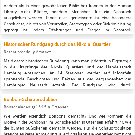
Anders als in einer gewöhnlichen Bibliothek können in der Human
Library nicht Bücher, sondern Menschen für ein Gespräch
ausgeliehen werden. Ihnen allen gemeinsam ist eine besondere
Geschichte, die oft von Vorurteilen, Stereotypen oder Diskriminierung
geprägt ist. Indem Erfahrungen und Fragen im Gespräch
ausgetauscht werden, können Vorurteile abgebaut, Horizonte
erweitert und neue Perspektiven eröffnet werden. Dies geschieht in
Historischer Rundgang durch das Nikolai Quartier
einem sicheren Raum der…
Rathausmarkt
Altstadt
Mit diesem historischen Rundgang kann man jederzeit in Eigenregie
in die Ursprünge des Nikolai Quartiers und der Handelsstadt
Hamburg eintauchen. An 14 Stationen werden auf Infotafeln
spannende Geschichten und Fakten aus der Vergangenheit der
Hamburger Neustadt erzählt. Der Rundgang wird durch
Audioinformationen ergänzt, die mittels QR-Code abrufbar sind. So
wird die Geschichte lebendig. Startpunkt ist das Rathaus / der
Bonbon-Schauproduktion
Rathausmarkt. Der Rundgang…
Bonscheladen
16:15
Ottensen
Wie werden eigentlich Bonbons gemacht? Und wie kommen die
Motive in die Bonbons? Im Bonscheladen in Ottensen erfahrt ihr, wie
die bunten Süßigkeiten gemacht werden. Für die Schauproduktion
braucht es keine Anmeldung, allerdings kann sie wetterbedingt nicht