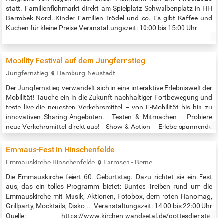
statt. Familienflohmarkt direkt am Spielplatz Schwalbenplatz in HH
Barmbek Nord. Kinder Familien Trödel und co. Es gibt Kaffee und
Kuchen für kleine Preise Veranstaltungszeit: 10:00 bis 15:00 Uhr
Mobility Festival auf dem Jungfernstieg
Jungfernstieg
Hamburg-Neustadt
Der Jungfernstieg verwandelt sich in eine interaktive Erlebniswelt der
Mobilität! Tauche ein in die Zukunft nachhaltiger Fortbewegung und
teste live die neuesten Verkehrsmittel – von E-Mobilität bis hin zu
innovativen Sharing-Angeboten. - Testen & Mitmachen – Probiere
neue Verkehrsmittel direkt aus! - Show & Action – Erlebe spannende
Mitmach-Aktivitäten und Live-Acts! - Familienfreundlich – Spaß für
Jung und Alt, u. a. mit dem Sesamstraßenbus. …
Emmaus-Fest in Hinschenfelde
Emmauskirche Hinschenfelde
Farmsen - Berne
Die Emmauskirche feiert 60. Geburtstag. Dazu richtet sie ein Fest
aus, das ein tolles Programm bietet: Buntes Treiben rund um die
Emmauskirche mit Musik, Aktionen, Fotobox, dem roten Hanomag,
Grillparty, Mocktails, Disko ... Veranstaltungszeit: 14:00 bis 22:00 Uhr
Quelle: https://www.kirchen-wandsetal.de/gottesdienste-