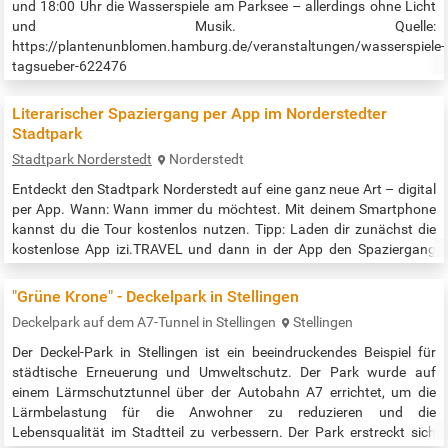
und 18:00 Uhr die Wasserspiele am Parksee – allerdings ohne Licht
und Musik. Quelle:
https://plantenunblomen.hamburg.de/veranstaltungen/wasserspiele-
tagsueber-622476
Literarischer Spaziergang per App im Norderstedter
Stadtpark
Stadtpark Norderstedt
Norderstedt
Entdeckt den Stadtpark Norderstedt auf eine ganz neue Art – digital
per App. Wann: Wann immer du möchtest. Mit deinem Smartphone
kannst du die Tour kostenlos nutzen. Tipp: Laden dir zunächst die
kostenlose App izi.TRAVEL und dann in der App den Spaziergang
„Literarischer Spaziergang im Stadtpark“ herunter. Wo findet der
Spaziergang statt: im Stadtpark Norderstedt Für wen: Für alle, die
"Grüne Krone" - Deckelpark in Stellingen
Norderstedter Autor*:innen zu ihren Lieblingsplätzen im Stadtpark…
Deckelpark auf dem A7-Tunnel in Stellingen
Stellingen
Der Deckel-Park in Stellingen ist ein beeindruckendes Beispiel für
städtische Erneuerung und Umweltschutz. Der Park wurde auf
einem Lärmschutztunnel über der Autobahn A7 errichtet, um die
Lärmbelastung für die Anwohner zu reduzieren und die
Lebensqualität im Stadtteil zu verbessern. Der Park erstreckt sich