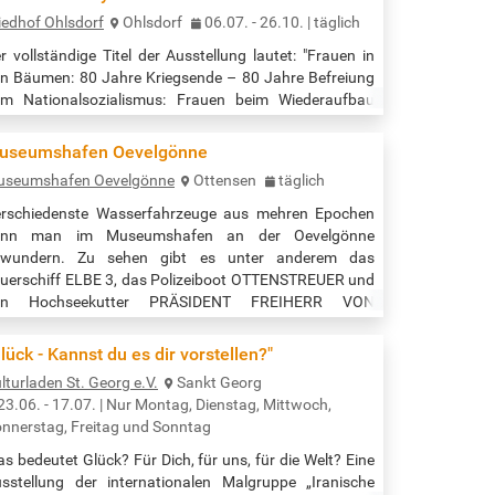
iedhof Ohlsdorf
Ohlsdorf
06.07. - 26.10. | täglich
r vollständige Titel der Ausstellung lautet: "Frauen in
n Bäumen: 80 Jahre Kriegsende – 80 Jahre Befreiung
m Nationalsozialismus: Frauen beim Wiederaufbau
ines demokratischen Gesellschaftssystems,
ckkehrerinnen in ein befreites Hamburg" Bild: ©
useumshafen Oevelgönne
lturkarte.de/Hans-Jürgen Schirmer Es wird Frauen
useumshafen Oevelgönne
Ottensen
täglich
dacht, die in der unmittelbaren Nachkriegszeit beim
ederaufbau der Demokratie aktiv waren. Auch werden
rschiedenste Wasserfahrzeuge aus mehren Epochen
auen in den Fokus gestellt, die in der…
ann man im Museumshafen an der Oevelgönne
ewundern. Zu sehen gibt es unter anderem das
uerschiff ELBE 3, das Polizeiboot OTTENSTREUER und
en Hochseekutter PRÄSIDENT FREIHERR VON
ALTZAHN. Zu bestimmten Anlässen kannst du auf
esen und weiteren Schiffen sogar mitfahren. Für
lück - Kannst du es dir vorstellen?"
uppen ab 10 Personen werden (kostenpflichtige)
lturladen St. Georg e.V.
Sankt Georg
hrungen angeboten. Ein privater, gemeinnütziger
23.06. - 17.07. | Nur Montag, Dienstag, Mittwoch,
rein kümmert sich seit 1976…
nnerstag, Freitag und Sonntag
s bedeutet Glück? Für Dich, für uns, für die Welt? Eine
sstellung der internationalen Malgruppe „Iranische