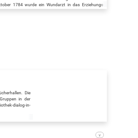
tober 1784 wurde ein Wundarzt in das Erziehungs-
stitut des bekannten Professors, Pädagogen und
ilanthropen Ernst Christian Trapp (1745-1818) auf den
ammerdeich bei Hamburg gerufen, wo er einen
hwerverletzten Schüler vorfand. Die Art der Verletzung
r derart gravierend, dass der zuständige Landherr, der
nator (und späterer Hamburger Bürgermeister) Martin
rner (1728-1798), ein offizielles…
cherhallen. Die
 Gruppen in der
thek-dialog-in-