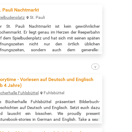
. Pauli Nachtmarkt
ielbudenplatz
St. Pauli
er St. Pauli Nachtmarkt ist kein gewöhnlicher
chenmarkt. Er liegt genau im Herzen der Reeperbahn
f dem Spielbudenplatz und hat sich mit seinen späten
ffnungszeiten nicht nur den örtlich üblichen
ffnungszeiten, sondern auch dem generellen
nkaufsverhalten unserer Zeit angepasst. Hier wird nicht
r der Wocheneinkauf bei Händlern aus der Region
ledigt, hier trifft man sich jeden Mittwoch nach
eierabend, um gemeinsam den Tag bei leckerem
orytime - Vorlesen auf Deutsch und Englisch
ssen…
b 4 Jahre)
cherhalle Fuhlsbüttel
Fuhlsbüttel
e Bücherhalle Fuhlsbüttel präsentiert Bilderbuch-
schichten auf Deutsch und Englisch. Setzt euch dazu
nd lauscht ein bisschen. We proudly present
cturebook-stories in German and English. Take a seat
d listen for a while. Veranstaltungszeit: 16:00 bis 16:30
r Quelle: https://www.buecherhallen.de/fuhlsbuettel-