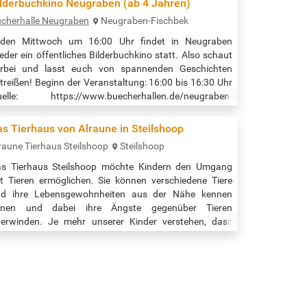
ilderbuchkino Neugraben (ab 4 Jahren)
rmin/storytime/datum/20250709.html
cherhalle Neugraben
Neugraben-Fischbek
eden Mittwoch um 16:00 Uhr findet in Neugraben
eder ein öffentliches Bilderbuchkino statt. Also schaut
rbei und lasst euch von spannenden Geschichten
treißen! Beginn der Veranstaltung: 16:00 bis 16:30 Uhr
uelle: https://www.buecherhallen.de/neugraben-
rmine.html
s Tierhaus von Alraune in Steilshoop
raune Tierhaus Steilshoop
Steilshoop
s Tierhaus Steilshoop möchte Kindern den Umgang
t Tieren ermöglichen. Sie können verschiedene Tiere
nd ihre Lebensgewohnheiten aus der Nähe kennen
ernen und dabei ihre Ängste gegenüber Tieren
erwinden. Je mehr unserer Kinder verstehen, dass
ere ebenfalls fühlen und Bedürfnisse haben und alle
nschen so gut behandelt werden möchten wie man
lbst, desto mehr Erwachsene wird es geben, die unsere
sellschaft und damit unsere Welt zu einem…