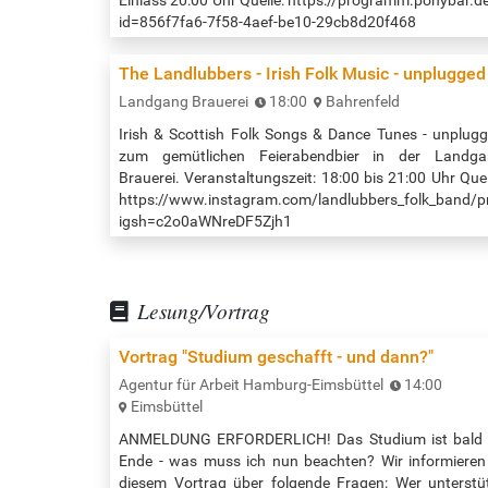
id=856f7fa6-7f58-4aef-be10-29cb8d20f468
The Landlubbers - Irish Folk Music - unplugged
Landgang Brauerei
18:00
Bahrenfeld
Irish & Scottish Folk Songs & Dance Tunes - unplug
zum gemütlichen Feierabendbier in der Landga
Brauerei. Veranstaltungszeit: 18:00 bis 21:00 Uhr Quel
https://www.instagram.com/landlubbers_folk_band/pr
igsh=c2o0aWNreDF5Zjh1
Lesung/Vortrag
Vortrag "Studium geschafft - und dann?"
Agentur für Arbeit Hamburg-Eimsbüttel
14:00
Eimsbüttel
ANMELDUNG ERFORDERLICH! Das Studium ist bald 
Ende - was muss ich nun beachten? Wir informieren
diesem Vortrag über folgende Fragen: Wer unterstü