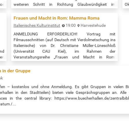
los
weiteren Schritt in Richtung Glaubwürdigkeit im
Ok
für
kirchlichen Handeln gehen kann, haben vier Gemeinden
In
ten
im Kirchenkreis Nordfriesland in einem einjährigen
Ph
Frauen und Macht in Rom: Mamma Roma
für
Beratungsprozess mit Dr. Anke Butscher, Gerd
H
Italienisches Kulturinstitut
19:00
Harvestehude
tur
Lauermann und Hans Pahl-Christiansen aufgezeigt. Die
sc
Gemeinden diskutierten gemeinsam, welchen Bezug ihr
wa
ANMELDUNG ERFORDERLICH! Vortrag mit
kirchliches Handeln zu den ethischen Grundwerten…
Se
Filmausschnitten (auf Deutsch mit Verdolmetschung ins
Do
Italienische) von Dr. Christiane Müller-Lüneschloß
und
(Universität CAU Kiel), im Rahmen der
hen
Veranstaltungsreihe „Frauen und Macht in Rom:
ung
Filmische Inszenierungen von Messalina bis „Mamma
mal
Roma“. Der Eintritt zur Veranstaltung ist frei, eine
n in der Gruppe
von
Anmeldung über den Link unten ist erforderlich. Was
ok
der
erzählen uns Geschichte, Literatur und Film über die
ern
Rolle(n) der Frau in…
fen – kostenlos und ohne Anmeldung. Es gibt Gruppen in vielen Bü
ung
rhallen in den Stadtteilen) bieten viele Gesprächsgruppen an. Alle
s in the central library: https://www.buecherhallen.de/zentralbiblio
 Datum /…