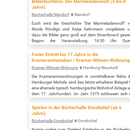
Bilderbuchkino: Der Marmeladenwolf (3 bis 8
https://www.buecherhallen.de/wandsbek-
Jahre)
termin/sommerferientueten/datum/20250709.html
Bücherhalle Niendorf
Niendorf
Euch wird die Geschichte "Der Marmeladenwolf" 
Nicole Röndigs und Katja Gehrmann vorgelesen 
dazu die Bilder ganz groß auf dem Smartboard gezei
Beginn der Veranstaltung: 16:30 Uhr Quell
https://www.buecherhallen.de/niendorf-
termin/bilderbuchkino-der-
Freier Eintritt bis 17 Jahre in die
marmeladenwolf/datum/20250709.html
Krameramtsstuben / Kramer-Witwen-Wohnung
Kramer-Witwen-Wohnung
Hamburg-Neustadt
Die Krameramtswohnungen in unmittelbarer Nähe 
Hamburger Michels sind das letzte erhaltene Beispiel 
eine ehemals typisch hamburgische Wohnhof-Anlage 
dem 17. Jahrhundert. Im Jahr 1375 schlossen sich 
Kleinhändler (Krämer), die ihren festen Stand oder La
in der Stadt besaβen und vornehmlich mit Gewürz
Spielen in der Bücherhalle Eimsbüttel (ab 6
Seidenstoffen und Eisenwaren handelten, im Kramer
Jahre)
zusammen. Diese wohlhabende Berufsorganisation l
Bücherhalle Eimsbüttel
Eimsbüttel
auf dem Gelände bei der…
Komm vorbei zum Spielen! Entdecke in der Bücherha