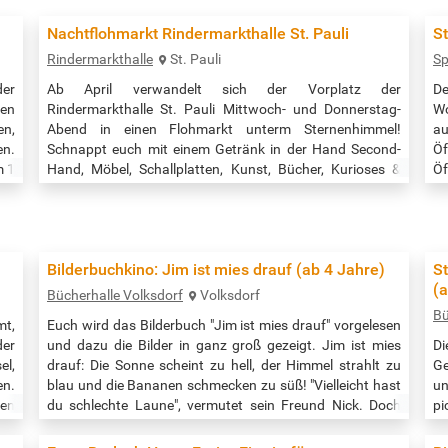
Nachtflohmarkt Rindermarkthalle St. Pauli
St
Rindermarkthalle
St. Pauli
Sp
der
Ab April verwandelt sich der Vorplatz der
D
en
Rindermarkthalle St. Pauli Mittwoch- und Donnerstag-
Wo
en,
Abend in einen Flohmarkt unterm Sternenhimmel!
au
en.
Schnappt euch mit einem Getränk in der Hand Second-
Ö
m 1
Hand, Möbel, Schallplatten, Kunst, Bücher, Kurioses &
Ö
er
Nützliches an bis zu 100 Ständen. Dazu erwartet euch
Ei
:
Street Food und gute Musik. Anmeldungen für
nu
Standplätze auf dem Flohmarkt vor der Rindermarkthalle
er
über: www.nachtflohmarkt-rindermarkthalle.de …
F
Bilderbuchkino: Jim ist mies drauf (ab 4 Jahre)
St
E
(a
Bücherhalle Volksdorf
Volksdorf
Bü
mt,
Euch wird das Bilderbuch "Jim ist mies drauf" vorgelesen
der
und dazu die Bilder in ganz groß gezeigt. Jim ist mies
Di
l,
drauf: Die Sonne scheint zu hell, der Himmel strahlt zu
Ge
en.
blau und die Bananen schmecken zu süß! "Vielleicht hast
u
en
du schlechte Laune", vermutet sein Freund Nick. Doch
pi
iel
Jim ist sich sicher: "Ich hab KEINE schlechte Laune!"
an
le:
Beginn der Veranstaltung: 16:00 Uhr Quelle:…
Uh