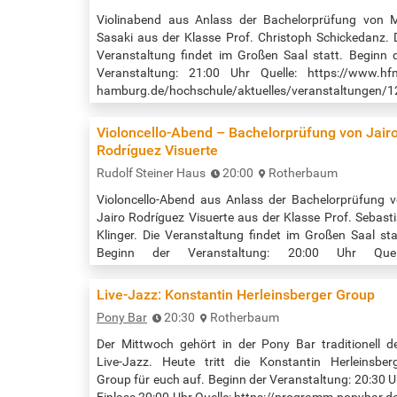
Violinabend aus Anlass der Bachelorprüfung von 
Sasaki aus der Klasse Prof. Christoph Schickedanz. 
Veranstaltung findet im Großen Saal statt. Beginn 
Veranstaltung: 21:00 Uhr Quelle: https://www.hf
hamburg.de/hochschule/aktuelles/veranstaltungen/1
2025-07-09-violinabend
Violoncello-Abend – Bachelorprüfung von Jair
Rodríguez Visuerte
Rudolf Steiner Haus
20:00
Rotherbaum
Violoncello-Abend aus Anlass der Bachelorprüfung 
Jairo Rodríguez Visuerte aus der Klasse Prof. Sebast
Klinger. Die Veranstaltung findet im Großen Saal sta
Beginn der Veranstaltung: 20:00 Uhr Quell
https://www.hfmt-
hamburg.de/hochschule/aktuelles/veranstaltungen/1
Live-Jazz: Konstantin Herleinsberger Group
2025-07-09-violoncello-abend
Pony Bar
20:30
Rotherbaum
Der Mittwoch gehört in der Pony Bar traditionell 
Live-Jazz. Heute tritt die Konstantin Herleinsber
Group für euch auf. Beginn der Veranstaltung: 20:30 U
Einlass 20:00 Uhr Quelle: https://programm.ponybar.d