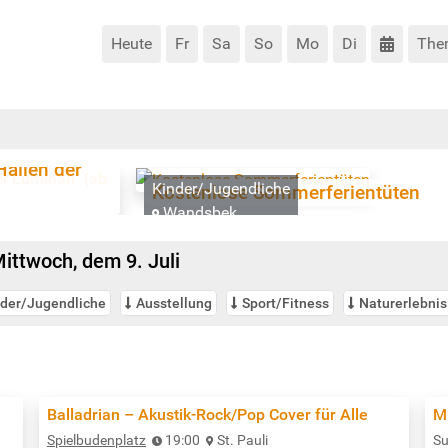
Heute
Fr
Sa
So
Mo
Di
The
Hallen der
Kinder/Jugendliche
Kostenlose Sommerferientüten
Wandsbek
ttwoch, dem 9. Juli
nder/Jugendliche
Ausstellung
Sport/Fitness
Naturerlebnis
Balladrian – Akustik-Rock/Pop Cover für Alle
M
Spielbudenplatz
19:00
St. Pauli
Su