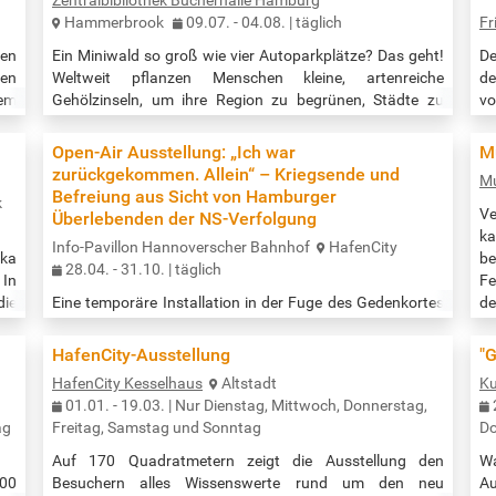
Hammerbrook
09.07. - 04.08. | täglich
Fr
nen
Ein Miniwald so groß wie vier Autoparkplätze? Das geht!
De
uen
Weltweit pflanzen Menschen kleine, artenreiche
de
dem
Gehölzinseln, um ihre Region zu begrünen, Städte zu
vo
ißt
kühlen und einen Beitrag zum Klimaschutz zu leisten.
e
hen
Auch Hamburg hat schon einige dieser Miniwälder, auch
Rü
Open-Air Ausstellung: „Ich war
M
ung
Tiny Forests genannt, und es sollen noch mehr werden.
Ku
zurückgekommen. Allein“ – Kriegsende und
M
ine
Der gemeinnützige Verein Citizens Forests e. V.
ge
Befreiung aus Sicht von Hamburger
k
eit
organisiert seit 2019 Pflanzaktionen mit freiwilligen
Wi
Ve
Überlebenden der NS-Verfolgung
Helfer*innen und orientiert sich dabei…
Fr
k
Info-Pavillon Hannoverscher Bahnhof
HafenCity
ska
b
28.04. - 31.10. | täglich
 In
Fe
die
Eine temporäre Installation in der Fuge des Gedenkortes
d
den
„denk.mal Hannoverscher Bahnhof“ zeigt vom 28. April
M
ers
bis 31. Oktober 2025 Kriegsende und Befreiung 1945 aus
di
HafenCity-Ausstellung
"G
die
Sicht von Hamburger Überlebenden der NS-Verfolgung.
Gr
HafenCity Kesselhaus
Altstadt
Ku
ine
Über 8.000 Sinti*ze und Rom*nja sowie Jüdinnen und
Fü
01.01. - 19.03. | Nur Dienstag, Mittwoch, Donnerstag,
den
Juden aus Hamburg und Norddeutschland wurden im
Ve
ag
Freitag, Samstag und Sonntag
Do
Nationalsozialismus verfolgt und in Ghettos,
Konzentrations- und Vernichtungslager im östlichen
Auf 170 Quadratmetern zeigt die Ausstellung den
Wa
Europa verschleppt. Nur wenige Hundert…
00
Besuchern alles Wissenswerte rund um den neu
Au