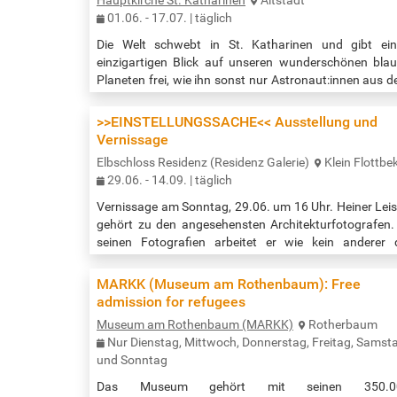
01.06. - 17.07. | täglich
Die Welt schwebt in St. Katharinen und gibt ei
einzigartigen Blick auf unseren wunderschönen bla
Planeten frei, wie ihn sonst nur Astronaut:innen aus 
Weltall erleben. »Gaia« [griechisch »Mutter Erde«] he
die sieben Meter große Installation des britisc
>>EINSTELLUNGSSACHE<< Ausstellung und
Künstlers Luke Jerram, eine originalgetreue Nachbild
Vernissage
der Erde, die mit Nasa-Bildern gestaltet ist. E
Elbschloss Residenz (Residenz Galerie)
Klein Flottbe
Kunstinstallation, die die Schönheit und Verletzlichk
29.06. - 14.09. | täglich
unseres Planeten zeigt,…
Vernissage am Sonntag, 29.06. um 16 Uhr. Heiner Lei
gehört zu den angesehensten Architekturfotografen.
seinen Fotografien arbeitet er wie kein anderer 
Entwurfskonzepte der Architekten heraus, um sie 
Betrachtenden besonders zu verdeutlichen. Besond
MARKK (Museum am Rothenbaum): Free
beeindruckend geschieht dies, seit er sich auf 
admission for refugees
Fotografie der Architekturmodelle spezialisierte. Se
Museum am Rothenbaum (MARKK)
Rotherbaum
Fähigkeit, die Essenz der architektonischen Idee auf 
Nur Dienstag, Mittwoch, Donnerstag, Freitag, Samst
Punkt zu bringen, bringt…
und Sonntag
Das Museum gehört mit seinen 350.0