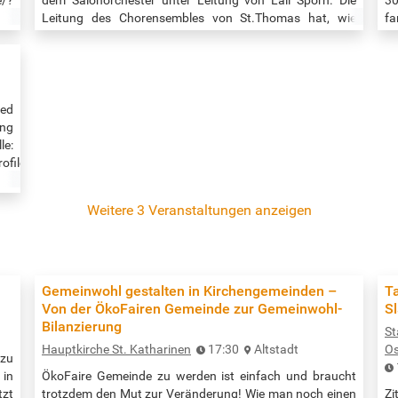
Leitung des Chorensembles von St.Thomas hat, wie
fa
immer, die Organistin Olga Ordinartseva. Beginn der
fr
Veranstaltung: 18:00 Uhr Quelle: https://www.st-thomas-
V
rbo.de/beitraege/sommerkonzert
ht
a
ged
ng
le:
ofilecard/?
Weitere 3 Veranstaltungen anzeigen
Gemeinwohl gestalten in Kirchengemeinden –
T
Von der ÖkoFairen Gemeinde zur Gemeinwohl-
S
Bilanzierung
St
Hauptkirche St. Katharinen
17:30
Altstadt
Os
zu
 in
ÖkoFaire Gemeinde zu werden ist einfach und braucht
tzt
trotzdem den Mut zur Veränderung! Wie man noch einen
Zi