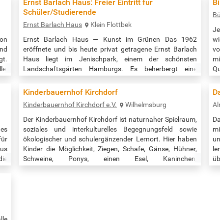
Ernst Barlach Haus: Freier Eintritt für
B
te
Schüler/Studierende
Bü
Ernst Barlach Haus
Klein Flottbek
J
von
Ernst Barlach Haus — Kunst im Grünen Das 1962
wi
und
eröffnete und bis heute privat getragene Ernst Barlach
vo
gt.
Haus liegt im Jenischpark, einem der schönsten
mi
e:
Landschaftsgärten Hamburgs. Es beherbergt eine
Q
einzigartige Sammlung. Zahlreiche Hauptwerke des
te
expressionistischen Bildhauers, Zeichners und
Kinderbauernhof Kirchdorf
Da
Schriftstellers Ernst Barlach (1870–1938) sind hier zu
Kinderbauernhof Kirchdorf e.V.
Wilhelmsburg
Al
sehen, darunter nahezu ein Drittel seiner kostbaren
Holzskulpturen. Neben wechselnden
Der Kinderbauernhof Kirchdorf ist naturnaher Spielraum,
Da
Sammlungspräsentationen…
des
soziales und interkulturelles Be­gegnungsfeld sowie
mi
für
ökologischer und schulergän­zender Lernort. Hier haben
u
aus
Kinder die Möglichkeit, Ziegen, Schafe, Gänse, Hühner,
l
die
Schweine, Ponys, einen Esel, Kaninchen,
üb
den
Meerschweinchen, Katzen und viele andere Haustiere aus
Ti
en,
nächster Nähe zu sehen und diese zu streicheln, füttern
Me
amt
und zu pflegen. Der Eintritt für Einzelbesucher und
se
ieβ
Familien ist kostenfrei |…
Ge
lle