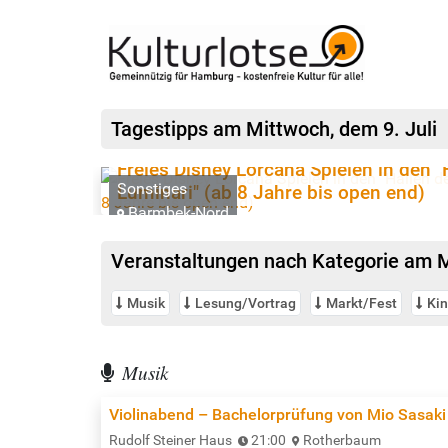
Tagestipps
am Mittwoch, dem
9. Juli
Freies Disney Lorcana Spielen in den "
Sonstiges
Luminari" (ab 8 Jahre bis open end)
Barmbek-Nord
Veranstaltungen nach Kategorie
am Mi
Musik
Lesung/Vortrag
Markt/Fest
Ki
Musik
Violinabend – Bachelorprüfung von Mio Sasaki
Rudolf Steiner Haus
21:00
Rotherbaum