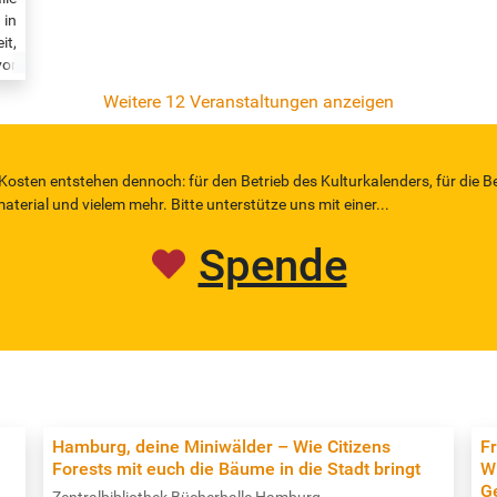
 in
it,
vor
Uhr
Weitere 12 Veranstaltungen anzeigen
el-
 Kosten entstehen dennoch: für den Betrieb des Kulturkalenders, für die B
erial und vielem mehr. Bitte unterstütze uns mit einer...
Spende
Hamburg, deine Miniwälder – Wie Citizens
F
Forests mit euch die Bäume in die Stadt bringt
W
G
Zentralbibliothek Bücherhalle Hamburg