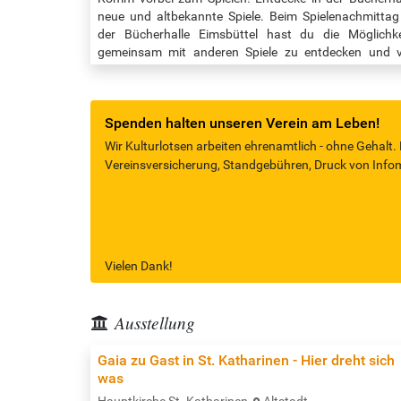
neue und altbekannte Spiele. Beim Spielenachmittag
der Bücherhalle Eimsbüttel hast du die Möglichke
gemeinsam mit anderen Spiele zu entdecken und 
allem: zu spielen! Veranstaltungszeit: 16:00 bis 18:00 
Quelle: https://www.buecherhallen.de/eimsbuett
termin/spielen-in-der-buecherhalle-
Spenden halten unseren Verein am Leben!
18730/datum/20250709.html
Wir Kulturlotsen arbeiten ehrenamtlich - ohne Gehalt.
Vereinsversicherung, Standgebühren, Druck von Infomat
Vielen Dank!
Ausstellung
Gaia zu Gast in St. Katharinen - Hier dreht sich
was
Hauptkirche St. Katharinen
Altstadt