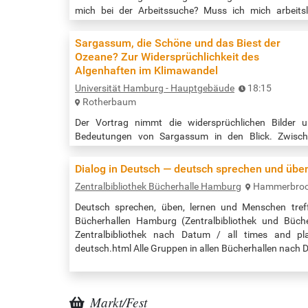
mich bei der Arbeitssuche? Muss ich mich arbeits
melden? Gehe ich zum Jobcenter oder zur Agentur 
Arbeit? Welche finanziellen Unterstützungsmöglichkei
Sargassum, die Schöne und das Biest der
gibt es? Was kann das Hochschulteam der Agentur 
Ozeane? Zur Widersprüchlichkeit des
Arbeit für mich tun? Ansprechpartnerinnen der Agen
Algenhaften im Klimawandel
für Arbeit und des Hochschulteams…
Universität Hamburg - Hauptgebäude
18:15
Rotherbaum
Der Vortrag nimmt die widersprüchlichen Bilder 
Bedeutungen von Sargassum in den Blick. Zwisc
Faszination und Abwehr bewegt sich die Wahrnehm
dieser Alge, die mal als schwebender Lebensraum, 
Dialog in Deutsch — deutsch sprechen und übe
als stinkender Küstenbelag erscheint. Anhand 
Zentralbibliothek Bücherhalle Hamburg
Hammerbro
Geschichten, Bildern und Beobachtungen erkundet 
Vortrag, wie Sargassum nicht nur die Strände, sond
Deutsch sprechen, üben, lernen und Menschen tref
auch Vorstellungen von Natur, Schönheit und Bedroh
Bücherhallen Hamburg (Zentralbibliothek und Büche
verändert – und wie sich im Umgang mit der…
Zentralbibliothek nach Datum / all times and place
deutsch.html Alle Gruppen in allen Bücherhallen nach
Markt/Fest