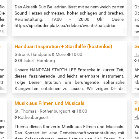
Mio
Das Akustik-Duo Balladrian lässt mit seinem weich-zarten
Op
Die
Sound Herzen schmelzen, höher schlagen und brechen.
Op
der
Veranstaltung: 19:00 - 20:00 Uhr Quelle:
si
mt-
https://spielbudenplatz.eu/erleben/events/balladrian
m
2343-
be
gu
n
o
Handpan Inspiration + Starthilfe (kostenlos)
G
Gr
Gitronik Handpans & More
10:00
Ho
La
Ohlsdorf, Hamburg
von
Unsere HANDPAN STARTHILFE Entdecke in kurzer Zeit,
A
ian
dieses faszinierende und leicht erlernbare Instrument.
An
tt.
Folge Deiner Intuition um beruhigende, sphärische
Kl
e:
Klangwelten entstehen zu lassen. Wir zeigen Dir die
Fa
ersten Schritte und begleiten Dich gern. Auch ganz ohne
Ve
2255-
musikalische Vorkenntnisse, entspannt bei Kaffee oder
Q
Musik aus Filmen und Musicals
P
Tee, lernst du: > Das Grundverständnis für eine Handpan
ha
A
St. Thomas - Rothenburgsort
18:00
> Erste Töne > Spieltechniken und Fingerübungen >
20
Rothenburgsort
Pl
Inspiration zum…
dem
ger
Thema dieses Konzerts Musik aus Filmen und Musicals.
Wa
hr;
Das Konzert ist eine Gemeinschaftsveranstaltung mit
Au
e/?
dem Salonorchester unter Leitung von Lali Sporn. Die
30