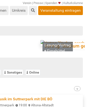
Verein
|
Presse
|
Spenden
|
Kulturkolumne
men
Umkreis
Veranstaltung eintragen
Lesung/Vortrag
Vortrag "Studium geschafft - 
Eimsbüttel
Sonstiges
Online
usik im Suttnerpark mit DIE BÖ
ttnerpark
19:00
Altona-Altstadt