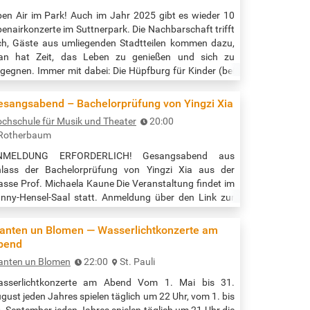
en Air im Park! Auch im Jahr 2025 gibt es wieder 10
enairkonzerte im Suttnerpark. Die Nachbarschaft trifft
ch, Gäste aus umliegenden Stadtteilen kommen dazu,
an hat Zeit, das Leben zu genießen und sich zu
gegnen. Immer mit dabei: Die Hüpfburg für Kinder (bei
tem Wetter), der Grill und die Getränke (gegen Spende;
atürlich kann man sich auch sein eigenes
esangsabend – Bachelorprüfung von Yingzi Xia
illgut/Getränke mitbringen) und jede Menge gute
chschule für Musik und Theater
20:00
une. Und eben Musik. Diesmal mit DIE…
Rotherbaum
NMELDUNG ERFORDERLICH! Gesangsabend aus
lass der Bachelorprüfung von Yingzi Xia aus der
asse Prof. Michaela Kaune Die Veranstaltung findet im
nny-Hensel-Saal statt. Anmeldung über den Link zur
ranstaltung. Beginn der Veranstaltung: 20:00 Uhr
uelle: https://www.hfmt-
lanten un Blomen — Wasserlicht­konzerte am
mburg.de/hochschule/aktuelles/veranstaltungen/12213-
bend
25-07-09-gesangsabend
anten un Blomen
22:00
St. Pauli
sserlicht­konzerte am Abend Vom 1. Mai bis 31.
gust jeden Jahres spielen täglich um 22 Uhr, vom 1. bis
. September jeden Jahres spielen täglich um 21 Uhr die