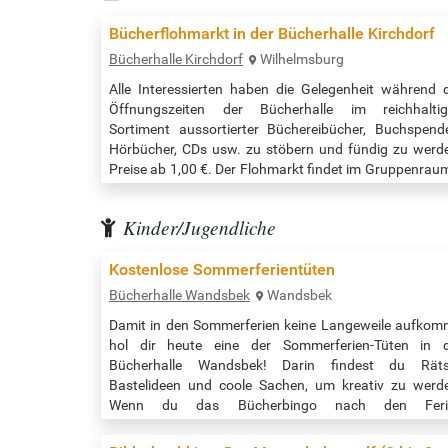
Bücherflohmarkt in der Bücherhalle Kirchdorf
Bücherhalle Kirchdorf
Wilhelmsburg
Alle Interessierten haben die Gelegenheit während 
Öffnungszeiten der Bücherhalle im reichhaltig
Sortiment aussortierter Büchereibücher, Buchspend
Hörbücher, CDs usw. zu stöbern und fündig zu werd
Preise ab 1,00 €. Der Flohmarkt findet im Gruppenrau
statt. Beginn der Veranstaltung: Während d
Öffnungzeiten Quelle
Kinder/Jugendliche
https://www.buecherhallen.de/kirchdorf.html
Kostenlose Sommerferientüten
Bücherhalle Wandsbek
Wandsbek
Damit in den Sommerferien keine Langeweile aufkom
hol dir heute eine der Sommerferien-Tüten in 
Bücherhalle Wandsbek! Darin findest du Rätse
Bastelideen und coole Sachen, um kreativ zu werd
Wenn du das Bücherbingo nach den Feri
zurückbringst, bekommst du eine Überraschung! V
Spaß! Veranstaltungszeit: 10:00 bis 19:00 Uhr Quel