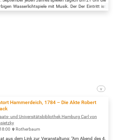
rbigen Wasserlichtspiele mit Musik. Der Der Eintritt ist
ei. Anmeldungen sind nicht erforderlich. Beginn der
eranstaltung: täglich 22:00 Uhr Quelle:
tps://plantenunblomen.hamburg.de/veranstaltungen/wasserlichtkonzer
bends-622472
atort Hammerdeich, 1784 – Die Akte Robert
lack
aats- und Universitätsbibliothek Hamburg Carl von
sietzky
18:00
Rotherbaum
tat aus dem Link zur Veranstaltung: "Am Abend des 4.