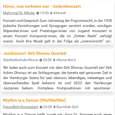
Hören, was verboten war - Gedenkkonzert
Mahnmal St. Nikolai
19:00
Altstadt
Konzert und Gespräch Zum Jahrestag der Pogromnacht, in der 1938
jüdische Einrichtungen und Synagogen zerstört wurden, würdigen
Stipendiat:innen und Preisträger:innen von Jugend musiziert in
einem Konzert Komponist:innen, die im „Dritten Reich“ verfolgt
waren. Auch ihre Musik galt in der Folge als „unerwünscht“ und
konnte nicht mehr aufgeführt werden. Die Musikwissenschaftlerin
Dr. Sophie Fetthauer (Universität Hamburg) beleuchtet in einem
Jazzkonzert: Dirk Dhonau Quartett
Kurzvortrag…
Stadtteilschule Altona
20:00
Altona-Nord
Wir laden euch zum Konzert mit dem Dirk Dhonau Quartett ein! Dirk
Achim Dhonau ist ein Schlagzeuger, der bereits seit geraumer Zeit in
der Hamburger Szene für sein überaus lebendiges, vielseitiges und
überraschendes Spiel bekannt ist und 2023 den Hamburger
Jazzpreis bekam. Komplexe Kompositionen mit spontanem
Interplay, expressive Improvisationen, im Moment entstehende
lyrische Melodien, all dies vereint Dirk Dhonau in seiner Musik. Der
Rhythm is a Dancer (90s!90s!90s!)
Großteil der…
freundlich+kompetent
20:00
Barmbek-Süd
Rhythm is a Dancer heißt soviel wie, dass Dr. Sommer euch einen