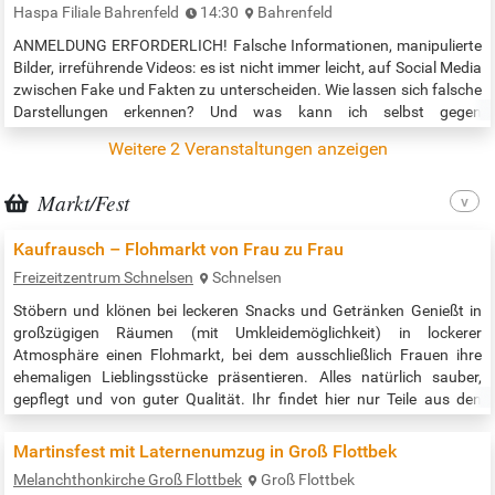
Haspa Filiale Bahrenfeld
14:30
Bahrenfeld
ANMELDUNG ERFORDERLICH! Falsche Informationen, manipulierte
Bilder, irreführende Videos: es ist nicht immer leicht, auf Social Media
zwischen Fake und Fakten zu unterscheiden. Wie lassen sich falsche
Darstellungen erkennen? Und was kann ich selbst gegen
Desinformation tun? Im Workshop lernen die Teilnehmenden ein paar
Weitere 2 Veranstaltungen anzeigen
einfache Werkzeuge dafür kennen. Durch den Workshop führt eine
Expertin bzw. ein Experte der gemeinnützigen Bildungsinitiative…
Markt/Fest
Kaufrausch – Flohmarkt von Frau zu Frau
Freizeitzentrum Schnelsen
Schnelsen
Stöbern und klönen bei leckeren Snacks und Getränken Genießt in
großzügigen Räumen (mit Umkleidemöglichkeit) in lockerer
Atmosphäre einen Flohmarkt, bei dem ausschließlich Frauen ihre
ehemaligen Lieblingsstücke präsentieren. Alles natürlich sauber,
gepflegt und von guter Qualität. Ihr findet hier nur Teile aus den
Bereichen Mode, Accessoires, Schmuck, Sport und Unterhaltung
(keine Kinder- oder Herrenbekleidung, keine Haushaltswaren). …
Martinsfest mit Laternenumzug in Groß Flottbek
Melanchthonkirche Groß Flottbek
Groß Flottbek