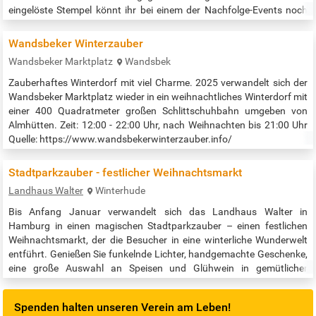
eingelöste Stempel könnt ihr bei einem der Nachfolge-Events noch
einsetzen. Geht auf Entdeckungstour: Es gibt Musik, Getränke und
jede Menge Style im großen Saal. Veranstaltungszeit: 15:00 bis
Wandsbeker Winterzauber
19:00…
Wandsbeker Marktplatz
Wandsbek
Zauberhaftes Winterdorf mit viel Charme. 2025 verwandelt sich der
Wandsbeker Marktplatz wieder in ein weihnachtliches Winterdorf mit
einer 400 Quadratmeter großen Schlittschuhbahn umgeben von
Almhütten. Zeit: 12:00 - 22:00 Uhr, nach Weihnachten bis 21:00 Uhr
Quelle: https://www.wandsbekerwinterzauber.info/
Stadtparkzauber - festlicher Weihnachtsmarkt
Landhaus Walter
Winterhude
Bis Anfang Januar verwandelt sich das Landhaus Walter in
Hamburg in einen magischen Stadtparkzauber – einen festlichen
Weihnachtsmarkt, der die Besucher in eine winterliche Wunderwelt
entführt. Genießen Sie funkelnde Lichter, handgemachte Geschenke,
eine große Auswahl an Speisen und Glühwein in gemütlicher
Atmosphäre, während Sie durch den Winterzauber im Stadtpark
bummeln. Ein unvergessliches Erlebnis für die ganze Familie, das die
Spenden halten unseren Verein am Leben!
Vorfreude auf…