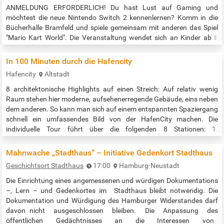
ANMELDUNG ERFORDERLICH! Du hast Lust auf Gaming und
möchtest die neue Nintendo Switch 2 kennenlernen? Komm in die
Bücherhalle Bramfeld und spiele gemeinsam mit anderen das Spiel
"Mario Kart World". Die Veranstaltung wendet sich an Kinder ab 8
Jahren, Jugendliche und Erwachsene. Anmeldung unter
bramfeld@buecherhallen.de oder 040 / 641 59 33
In 100 Minuten durch die Hafencity
Veranstaltungszeit: 15:00 bis 17:00 Uhr Quelle:…
Hafencity
Altstadt
8 architektonische Highlights auf einen Streich: Auf relativ wenig
Raum stehen hier moderne, aufsehenerregende Gebäude, eins neben
dem anderen. So kann man sich auf einem entspannten Spaziergang
schnell ein umfassendes Bild von der HafenCity machen. Die
individuelle Tour führt über die folgenden 8 Stationen: 1.
Elbphilharmonie 2. Das Oval 3. New Work Harbour 4. Marco-Polo-
Tower 5. Hamburg Cruise Center HafenCity 6. Sumatrakontor 7.
Mahnwache „Stadthaus“ – Initiative Gedenkort Stadthaus
25hours Hotel…
Geschichtsort Stadthaus
17:00
Hamburg-Neustadt
Die Einrichtung eines angemessenen und würdigen Dokumentations
–, Lern – und Gedenkortes im Stadthaus bleibt notwendig. Die
Dokumentation und Würdigung des Hamburger Widerstandes darf
davon nicht ausgeschlossen bleiben. Die Anpassung des
öffentlichen Gedächtnisses an die Interessen von