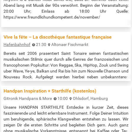
Abend lang mit Musik der 90s verwöhnt. Beginn der Veranstaltung:
20:00 Uhr; Einlass ab 18:00 Uhr Quelle:
https://www.freundlichundkompetent.de/november/
Vive la fête – La discothéque fantastique française
Hafenbahnhof
21:30
Altonaer Fischmarkt
Bereits seit 2006 prasentiert Saint Tonaire seinen fantastischen
musikalischen Stilmix quer durch alle Genres der franzosischen und
francophonen Popkultur: Von Reggae, Ska, HipHop, Zouk und Swing
uber Wave, Ye-ye, Balkan und Rai bis hin zum Nouvelle Chanson und
Nouveau Rock. Aufgelegt werden hierbei neben unbekannteren
Kunstlern naturlich auch stets Partyklassiker von Claude Francois,
France Gall, Les Rita Mitsouko und Plastic Bertrand, sowie von Les…
Handpan Inspiration + Starthilfe (kostenlos)
Gitronik Handpans & More
10:00
Ohlsdorf, Hamburg
Unsere HANDPAN STARTHILFE Entdecke in kurzer Zeit, dieses
faszinierende und leicht erlernbare Instrument. Folge Deiner Intuition
um beruhigende, sphärische Klangwelten entstehen zu lassen. Wir
zeigen Dir die ersten Schritte und begleiten Dich gern. Auch ganz
ohne musikalische Vorkenntnisse, entspannt bei Kaffee oder Tee,