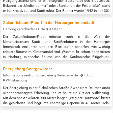
Heiligengeistfeld und ist ein integraler Bestandteil des Stadtbildes.
Bekannt als „Medienbunker“ oder „Bunker an der Feldstraße“, steht
er für Kreativität und Stadtkultur. Der Bunker wurde 1942 in nur 300
Tagen von Zwangsarbeitern errichtet und dient heute als Mahnmal
für die Opfer des NS-Regimes. Während der Umbaumaßnahmen
Zukunftsbaum-Pfad 1 in der Harburger Innenstadt
kommen…
Harburg verschiedene Orte
Altstadt
Der Zukunftsbaum-Pfad möchte euch in die Welt der
klimaresistenten Stadt- und Straßenbäume in der Harburger
Innenstadt entführen und den Blick dafür schärfen, wie wichtig
robuste Bäume im Klimawandel sind. Wusstet ihr schon, dass mitten
in Harburg exotische Bäume wie die Kaukasische Flügelnuss,
Gleditschien, japanische Schnurbäume und Trompetenbäume stehen
und dass diese zu den klimaresistenten, sprich Zukunftsbäumen
Energieberg Georgswerder
gehören? Und war dir bekannt, dass…
Informationszentrum Energieberg Georgswerder
13:30
Wilhelmsburg
Der Energieberg in der Fiskalischen Straße 2 war einst Deutschlands
skandalträchtigste Erhebung und ist heute ein Ort der Aufklärung.
Mit dem spektakulären 900 Meter langen „Weg der Horizonte“ bietet
die gesicherte und begrünte ehemalige Deponie in 40 Meter Höhe
zudem eine fantastische Aussicht auf die Stadt. Es finden