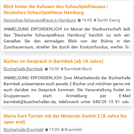
Wildeboer, Gunilla Schäfer, Thomas Friedhoff vom…
Blick hinter die Kulissen des SchauSpielHauses |
Deutsches SchauSpielHaus Hamburg
Deutsches Schauspielhaus in Hamburg
16:00
Sankt Georg
ANMELDUNG ERFORDERLICH! Im Monat der Stadtwirtschaft lädt
das "Deutsche Schauspielhaus Hamburg" herzlich zu sich ein:
Genießen Sie den einmaligen Blick von der Bühne in den
Zuschauerraum, streifen Sie durch den Kostümfundus, werfen Sie
einen Blick in die Maskenwerkstatt und sehen Sie im Malsalon
unterm Dach, wie ein Bühnenbild entsteht. Dazu gibt es viele
Bücher im Gespräch in Barmbek (ab 18 Jahre)
spannende Infos aus dem Theateralltag – und natürlich Antworten
Bücherhalle Barmbek
16:00
Barmbek-Nord
auf Ihre Fragen. Anmeldung über den…
ANMELDUNG ERFORDERLICH! Zwei Mitarbeitende der Bücherhalle
Barmbek präsentieren euch jeweils 2 Bücher und möchten gerne mit
euch darüber ins Gespräch kommen. Die Veranstaltung findet im
Gruppenraum statt. Anmeldung per E-Mail
barmbek@buecherhallen.de, telefonisch unter 040/29 15 91 oder
vor Ort. Veranstaltungszeit: 16:00 bis 17:00 Uhr Quelle:
https://www.buecherhallen.de/barmbek-termin/buecher-im-
Mario Kart-Turnier mit der Nintendo Switch 2 (8 Jahre bis
gespraech/datum/20251107.html
open end)
Bücherhalle Bramfeld
15:00
Bramfeld