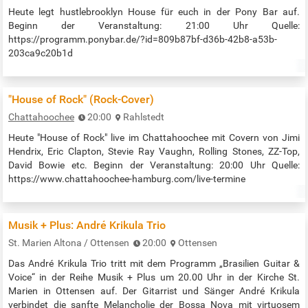
Heute legt hustlebrooklyn House für euch in der Pony Bar auf.
Beginn der Veranstaltung: 21:00 Uhr Quelle:
https://programm.ponybar.de/?id=809b87bf-d36b-42b8-a53b-
203ca9c20b1d
"House of Rock" (Rock-Cover)
Chattahoochee
20:00
Rahlstedt
Heute "House of Rock" live im Chattahoochee mit Covern von Jimi
Hendrix, Eric Clapton, Stevie Ray Vaughn, Rolling Stones, ZZ-Top,
David Bowie etc. Beginn der Veranstaltung: 20:00 Uhr Quelle:
https://www.chattahoochee-hamburg.com/live-termine
Musik + Plus: André Krikula Trio
St. Marien Altona / Ottensen
20:00
Ottensen
Das André Krikula Trio tritt mit dem Programm „Brasilien Guitar &
Voice“ in der Reihe Musik + Plus um 20.00 Uhr in der Kirche St.
Marien in Ottensen auf. Der Gitarrist und Sänger André Krikula
verbindet die sanfte Melancholie der Bossa Nova mit virtuosem