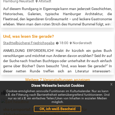
Hamburg-Neustadt
Altstadt
Auf diesem Rundgang in Eigenregie kann man jederzeit Geschichten,
Historisches, Galerien, typische Hamburger Architektur, die
Fleetinsel, den legendären Großneumarkt – und leckere Gastronomie
erleben. Wenn man dem roten Strich des Hummel Bummel folgt, wird
man verführt ;-) ... einzutauchen in das historisch spannende und
aufregende Quartier der Hamburger Neustadt. Diese müsste
Und, was lesen Sie gerade?
eigentlich Hamburger Altstadt heißen, denn hier am Hafenrand ist
Stadtteilbücherei Friedrichsgabe
18:00
Norderstedt
die…
ANMELDUNG ERFORDERLICH! Habt ihr kürzlich ein gutes Buch
verschlungen und möchtet nun Anderen davon erzählen? Seid ihr auf
der Suche nach frischen Buchtipps oder unterhaltet ihr euch einfach
gerne über Bücher? Dann besucht "Und, was lesen Sie gerade?" In
dieser netten Runde treffen sich an Literatur interessierte
Norderstedterinnen und Norderstedter mehrmals pro Halbjahr
Weitere 7 Veranstaltungen anzeigen
freitagabends im gemütlichen Ambiente der Stadtteilbücherei
x
Diese Webseite benutzt Cookies
Friedrichsgabe, tauschen…
Online-Tipps
Cookies ermöglichen sinnvolle Funktionen im Kulturkalender. Nur so kann
z.B. die Filterung nach Barrierefreiheit seitenübergreifend funktionieren. Und
nur so ist z.B. ein einfaches Teilen/Liken von Inhalten in sozialen Medien
möglich.
OK, ich weiß Bescheid
vhs-Lernportal: Deutsch als Zweitsprache, für
Alphabetisierung und Grundbildung