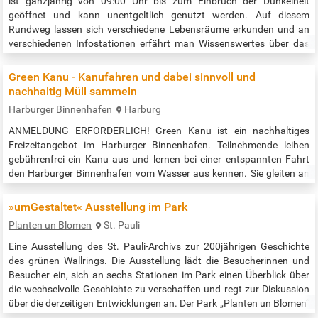
ist ganzjährig von 09:00 Uhr bis zum Einbruch der Dunkelheit
geöffnet und kann unentgeltlich genutzt werden. Auf diesem
Rundweg lassen sich verschiedene Lebensräume erkunden und an
verschiedenen Infostationen erfährt man Wissenswertes über das
Gesehene. Die Besucher kommen u.a. an einer Streuobstwiese,
einem Bauerngarten, Teichen und einem Bienenlehrstand vorbei.
Green Kanu - Kanufahren und dabei sinnvoll und
Auch Schafe weiden auf der…
nachhaltig Müll sammeln
Harburger Binnenhafen
Harburg
ANMELDUNG ERFORDERLICH! Green Kanu ist ein nachhaltiges
Freizeitangebot im Harburger Binnenhafen. Teilnehmende leihen
gebührenfrei ein Kanu aus und lernen bei einer entspannten Fahrt
den Harburger Binnenhafen vom Wasser aus kennen. Sie gleiten an
den urigen Fabrikgebäuden und Speichern vorbei, unter den
Klappbrücken hindurch, die wie die alten Krane von dem lebendigen
»umGestaltet« Ausstellung im Park
Hafenbetrieb erzählen, der hier früher herrschte, können die liebevoll
Planten un Blomen
St. Pauli
gepflegten…
Eine Ausstellung des St. Pauli-Archivs zur 200jährigen Geschichte
des grünen Wallrings. Die Ausstellung lädt die Besucherinnen und
Besucher ein, sich an sechs Stationen im Park einen Überblick über
die wechselvolle Geschichte zu verschaffen und regt zur Diskussion
über die derzeitigen Entwicklungen an. Der Park „Planten un Blomen“
ist nicht nur aufgrund seiner Gestaltung, Größe und zentralen Lage