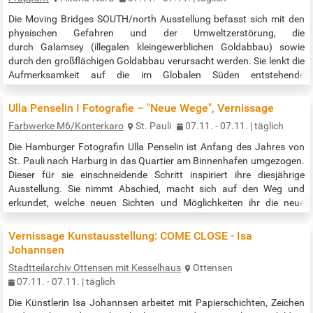
Die Moving Bridges SOUTH/north Ausstellung befasst sich mit den
physischen Gefahren und der Umweltzerstörung, die
durch Galamsey (illegalen kleingewerblichen Goldabbau) sowie
durch den großflächigen Goldabbau verursacht werden. Sie lenkt die
Aufmerksamkeit auf die im Globalen Süden entstehende
Umweltverschmutzung und deren Auswirkungen auf Menschen,
Umwelt und Zukunft. Die Ausstellung bringt Künstlerinnen und
Ulla Penselin I Fotografie – "Neue Wege", Vernissage
Künstler zusammen, die diese Themen durch…
Farbwerke M6/Konterkaro
St. Pauli
07.11. - 07.11. | täglich
Die Hamburger Fotografin Ulla Penselin ist Anfang des Jahres von
St. Pauli nach Harburg in das Quartier am Binnenhafen umgezogen.
Dieser für sie einschneidende Schritt inspiriert ihre diesjährige
Ausstellung. Sie nimmt Abschied, macht sich auf den Weg und
erkundet, welche neuen Sichten und Möglichkeiten ihr die neue
Umgebung und Wohnsituation eröffnen. Nicht nur eine räumliche
Änderung, sondern auch neue künstlerische Wege. Bei allen
Vernissage Kunstausstellung: COME CLOSE - Isa
Experimenten…
Johannsen
Stadtteilarchiv Ottensen mit Kesselhaus
Ottensen
07.11. - 07.11. | täglich
Die Künstlerin Isa Johannsen arbeitet mit Papierschichten, Zeichen