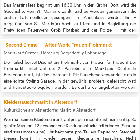
Das Martinsfest beginnt um 16:30 Uhr in der Kirche. Dort wird die
Geschichte von St. Martin erzählt, und es werden gemeinsam die
ersten Laternenlieder gesungen. Im Anschluss werdet ihr –
angeführt von St. Martin(a) hoch zu Pferd und in Begleitung der
Freiwilligen Feuerwehr Groß Flottbek und der Polizei – mit den
Laternen durch den Stadtteil wandern. Zum Abschluss kommen alle
im Kirchgarten zusammen, um das Fest bei heißen Getränken, einer
"Second Emma" – After-Work-Frauen-Flohmarkt
Kleinigkeit zu…
Marktkauf Center - Hamburg Bergedorf
Lohbrügge
Die Feilschbörse! Dies ist ein Flohmarkt von Frauen für Frauen! Der
Flohmarkt findet auf der 2. Parkebene im Marktkauf Center in
Bergedorf statt, ist also überdacht. Die Parkebene verwandelt sich in
eine echte Styling-Garage, in der gewühlt, probiert, gefeilscht wird
und Fundstücke bejubelt werden. Es darf alles angeboten werden,
was für "Mädels" jeden Alters interessant ist. Ver- und gekauft wird
Oberbekleidung, Wäsche sowie Accessoires wie Schuhe,…
Kleidertauschmarkt in Alsterdorf
Kulturküche am Alsterdorfer Markt
Alsterdorf
Wer mal seinen Kleiderschrank aufpeppen möchte, ist hier richtig. So
geht's: Maximal 12 gewaschene Kleidungsstücke mitbringen (Schuhe
sind zusammen eins). Ihr bekommt pro Teil ein Papier mit Stempel.
Dieses könnt ihr wieder gegen Kleidung eintauschen. Nicht