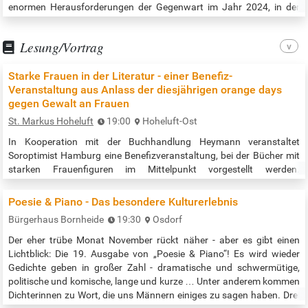
enormen Herausforderungen der Gegenwart im Jahr 2024, in der
erstmals eine rechtsextreme Partei Chancen auf
Regierungsverantwortung in Deutschland erhält. Im Link zur
Lesung/Vortrag
Veranstaltung befindet sich…
Starke Frauen in der Literatur - einer Benefiz-
Veranstaltung aus Anlass der diesjährigen orange days
gegen Gewalt an Frauen
St. Markus Hoheluft
19:00
Hoheluft-Ost
In Kooperation mit der Buchhandlung Heymann veranstaltet
Soroptimist Hamburg eine Benefizveranstaltung, bei der Bücher mit
starken Frauenfiguren im Mittelpunkt vorgestellt werden.
Soroptimist International (SI) ist eine der weltweit größten Service-
Organisationen berufstätiger Frauen, die sich für die Verbesserung
Poesie & Piano - Das besondere Kulturerlebnis
der Lebensbedingungen von Frauen und Mädchen einsetzt.
Bürgerhaus Bornheide
19:30
Osdorf
Veranstaltungsbeginn: 19:00 Uhr Quelle:…
Der eher trübe Monat November rückt näher - aber es gibt einen
Lichtblick: Die 19. Ausgabe von „Poesie & Piano“! Es wird wieder
Gedichte geben in großer Zahl - dramatische und schwermütige,
politische und komische, lange und kurze … Unter anderem kommen
Dichterinnen zu Wort, die uns Männern einiges zu sagen haben. Drei