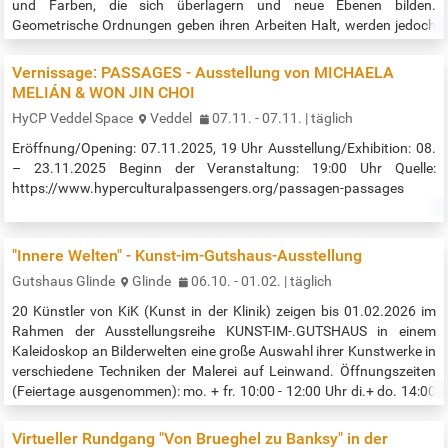
und Farben, die sich überlagern und neue Ebenen bilden.
Geometrische Ordnungen geben ihren Arbeiten Halt, werden jedoch
durch intuitive Farbaufträge und gestische Eingriffe immer wieder in
Bewegung gebracht. So treffen Ordnung und Unvorhergesehenes
Vernissage: PASSAGES - Ausstellung von MICHAELA
aufeinander, sichtbare und verdeckte Formen verweben sich zu
MELIÁN & WON JIN CHOI
neuen Zusammenhängen. Ihre Ausstellung „Come Close“ lädt ein,
HyCP Veddel Space
Veddel
07.11. - 07.11. | täglich
diesen Schichten…
Eröffnung/Opening: 07.11.2025, 19 Uhr Ausstellung/Exhibition: 08.
– 23.11.2025 Beginn der Veranstaltung: 19:00 Uhr Quelle:
https://www.hyperculturalpassengers.org/passagen-passages
"Innere Welten" - Kunst-im-Gutshaus-Ausstellung
Gutshaus Glinde
Glinde
06.10. - 01.02. | täglich
20 Künstler von KiK (Kunst in der Klinik) zeigen bis 01.02.2026 im
Rahmen der Ausstellungsreihe KUNST-IM-.GUTSHAUS in einem
Kaleidoskop an Bilderwelten eine große Auswahl ihrer Kunstwerke in
verschiedene Techniken der Malerei auf Leinwand. Öffnungszeiten
(Feiertage ausgenommen): mo. + fr. 10:00 - 12:00 Uhr di.+ do. 14:00
-17:00 Uhr und nach vorheriger Vereinbarung unter Tel.: 040 - 710 00
410. Eintritt frei zu allen Öffnungszeiten! Quelle:…
Virtueller Rundgang "Von Brueghel zu Banksy" in der