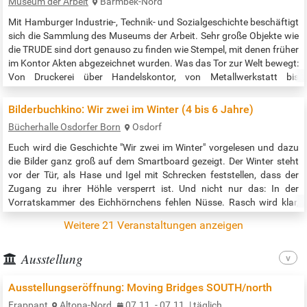
Museum der Arbeit
Barmbek-Nord
Mit Hamburger Industrie-, Technik- und Sozialgeschichte beschäftigt
sich die Sammlung des Museums der Arbeit. Sehr große Objekte wie
die TRUDE sind dort genauso zu finden wie Stempel, mit denen früher
im Kontor Akten abgezeichnet wurden. Was das Tor zur Welt bewegt:
Von Druckerei über Handelskontor, von Metallwerkstatt bis
Sonderausstellung: Das Museum der Arbeit in Hamburg-Barmbek
zeigt Hamburger Industrie-, Technik- und Sozial-Geschichte. …
Bilderbuchkino: Wir zwei im Winter (4 bis 6 Jahre)
Bücherhalle Osdorfer Born
Osdorf
Euch wird die Geschichte "Wir zwei im Winter" vorgelesen und dazu
die Bilder ganz groß auf dem Smartboard gezeigt. Der Winter steht
vor der Tür, als Hase und Igel mit Schrecken feststellen, dass der
Zugang zu ihrer Höhle versperrt ist. Und nicht nur das: In der
Vorratskammer des Eichhörnchens fehlen Nüsse. Rasch wird klar,
dass zwei Fremde dahinterstecken, denn Wiesel und Biber haben die
Weitere 21 Veranstaltungen anzeigen
Nüsse gestohlen. Was für Lumpen und Betrüger! Oder haben sie es
gar…
Ausstellung
Ausstellungseröffnung: Moving Bridges SOUTH/north
Frappant
Altona-Nord
07.11. - 07.11. | täglich