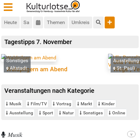
Heute
Sa
Themen
Umkreis
Tagestipps
7. November
Sonstiges
Ausstellung
Ulla Pense
Altstadt
St. Pauli
Waldpilgern am Abend
Wege", Ve
Veranstaltungen nach Kategorie
Musik
Film/TV
Vortrag
Markt
Kinder
Ausstellung
Sport
Natur
Sonstiges
Online
Musik