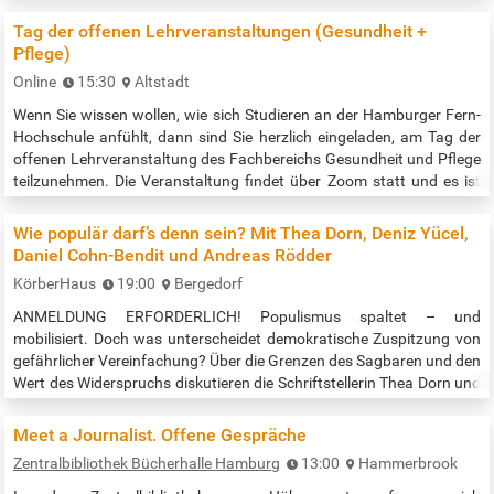
AutorInnen werden aus besonderem Anlass besonders gewürdigt -
diesmal geht es um sehr unterschiedliche DichterInnen: Vor 50
Tag der offenen Lehrveranstaltungen (Gesundheit +
Jahren, am…
Pflege)
Online
15:30
Altstadt
Wenn Sie wissen wollen, wie sich Studieren an der Hamburger Fern-
Hochschule anfühlt, dann sind Sie herzlich eingeladen, am Tag der
offenen Lehrveranstaltung des Fachbereichs Gesundheit und Pflege
teilzunehmen. Die Veranstaltung findet über Zoom statt und es ist
keine Voranmeldung nötig.
Zugangslink: https://eu01web.zoom.us/j/62178820431 Was Sie
Wie populär darf’s denn sein? Mit Thea Dorn, Deniz Yücel,
erwartet: 15.30 Uhr Begrüßung, Prof. Dr. Birgit Schröder, Dekanin des
Daniel Cohn-Bendit und Andreas Rödder
Fachbereichs Gesundheit und Pflege 15:40…
KörberHaus
19:00
Bergedorf
ANMELDUNG ERFORDERLICH! Populismus spaltet – und
mobilisiert. Doch was unterscheidet demokratische Zuspitzung von
gefährlicher Vereinfachung? Über die Grenzen des Sagbaren und den
Wert des Widerspruchs diskutieren die Schriftstellerin Thea Dorn und
der Journalist Deniz Yücel mit dem Publizisten Daniel Cohn-Bendit
und dem Historiker Andreas Rödder. Ort: Lichtwark Theater im
Meet a Journalist. Offene Gespräche
KörberHaus Anmeldung in Kürze über: https://koerber-
Zentralbibliothek Bücherhalle Hamburg
13:00
Hammerbrook
stiftung.de/veranstaltungen…