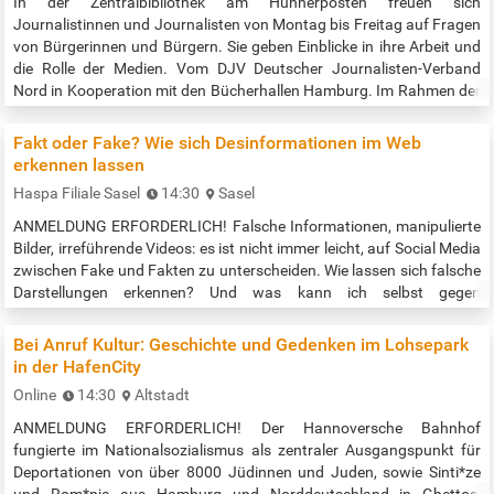
In der Zentralbibliothek am Hühnerposten freuen sich
Journalistinnen und Journalisten von Montag bis Freitag auf Fragen
von Bürgerinnen und Bürgern. Sie geben Einblicke in ihre Arbeit und
die Rolle der Medien. Vom DJV Deutscher Journalisten-Verband
Nord in Kooperation mit den Bücherhallen Hamburg. Im Rahmen der
Hamburger Woche der Pressefreiheit 2025. Zeit: 13:00-17:00 Uhr
Quelle: https://www.pressefreiheit.hamburg/programm/
Fakt oder Fake? Wie sich Desinformationen im Web
erkennen lassen
Haspa Filiale Sasel
14:30
Sasel
ANMELDUNG ERFORDERLICH! Falsche Informationen, manipulierte
Bilder, irreführende Videos: es ist nicht immer leicht, auf Social Media
zwischen Fake und Fakten zu unterscheiden. Wie lassen sich falsche
Darstellungen erkennen? Und was kann ich selbst gegen
Desinformation tun? Im Workshop lernen die Teilnehmenden ein paar
einfache Werkzeuge dafür kennen. Durch den Workshop führt eine
Bei Anruf Kultur: Geschichte und Gedenken im Lohsepark
Expertin bzw. ein Experte der gemeinnützigen Bildungsinitiative…
in der HafenCity
Online
14:30
Altstadt
ANMELDUNG ERFORDERLICH! Der Hannoversche Bahnhof
fungierte im Nationalsozialismus als zentraler Ausgangspunkt für
Deportationen von über 8000 Jüdinnen und Juden, sowie Sinti*ze