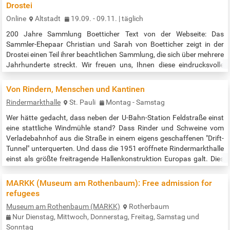
Drostei
Online
Altstadt
19.09. - 09.11. | täglich
200 Jahre Sammlung Boetticher Text von der Webseite: Das
Sammler-Ehepaar Christian und Sarah von Boetticher zeigt in der
Drostei einen Teil ihrer beachtlichen Sammlung, die sich über mehrere
Jahrhunderte streckt. Wir freuen uns, Ihnen diese eindrucksvolle
Privatsammlung präsentieren zu können. Insgesamt ca. 80 Arbeiten
sind zu sehen, angefangen bei den niederländisch-flämischen Malern
Von Rindern, Menschen und Kantinen
des 17. Jahrhunderts über deutsche Kunst des 19. Jahrhunderts bis
Rindermarkthalle
St. Pauli
Montag - Samstag
hin…
Wer hätte gedacht, dass neben der U-Bahn-Station Feldstraße einst
eine stattliche Windmühle stand? Dass Rinder und Schweine vom
Verladebahnhof aus die Straße in einem eigens geschaffenen "Drift-
Tunnel" unterquerten. Und dass die 1951 eröffnete Rindermarkthalle
einst als größte freitragende Hallenkonstruktion Europas galt. Dies
und vieles mehr zeigt die Dauerausstellung in der Rindermarkthalle,
welche als Koproduktion vom St. Pauli Archiv und dem Schaff…
MARKK (Museum am Rothenbaum): Free admission for
refugees
Museum am Rothenbaum (MARKK)
Rotherbaum
Nur Dienstag, Mittwoch, Donnerstag, Freitag, Samstag und
Sonntag