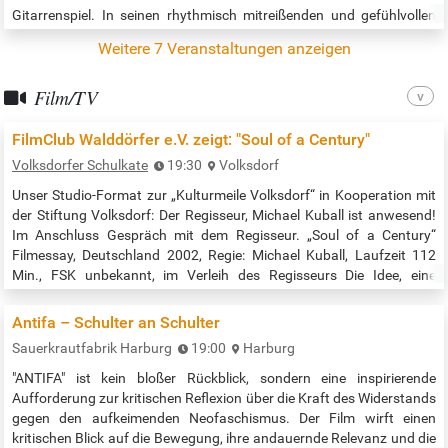
Gitarrenspiel. In seinen rhythmisch mitreißenden und gefühlvollen
Kompositionen vermittelt er die entspannte Atmosphäre eines
Weitere 7 Veranstaltungen anzeigen
warmen Sommerabends. Krikula, der in Hamburg und Rio de Janeiro
Musik…
Film/TV
FilmClub Walddörfer e.V. zeigt: "Soul of a Century"
Volksdorfer Schulkate
19:30
Volksdorf
Unser Studio-Format zur „Kulturmeile Volksdorf“ in Kooperation mit
der Stiftung Volksdorf: Der Regisseur, Michael Kuball ist anwesend!
Im Anschluss Gespräch mit dem Regisseur. „Soul of a Century“
Filmessay, Deutschland 2002, Regie: Michael Kuball, Laufzeit 112
Min., FSK unbekannt, im Verleih des Regisseurs Die Idee, eine
kollektive Erinnerung zu dokumentieren, steht hinter dem Filmessay
von Michael Kuball, der die Arbeiten von 39 Hobby-Filmern…
Antifa – Schulter an Schulter
Sauerkrautfabrik Harburg
19:00
Harburg
"ANTIFA" ist kein bloßer Rückblick, sondern eine inspirierende
Aufforderung zur kritischen Reflexion über die Kraft des Widerstands
gegen den aufkeimenden Neofaschismus. Der Film wirft einen
kritischen Blick auf die Bewegung, ihre andauernde Relevanz und die