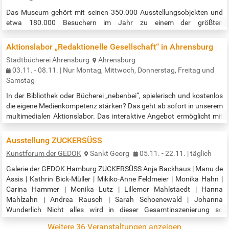
Das Museum gehört mit seinen 350.000 Ausstellungsobjekten und
etwa 180.000 Besuchern im Jahr zu einem der größten
Völkerkundemuseen in ganz Europa. Es werden Objekte aus sehr
vielen Kulturen und Epochen gezeigt. Z.B. Kunstgegenstände der
Aktionslabor „Redaktionelle Gesellschaft“ in Ahrensburg
Maori, der indigenen Bevölkerung Nordamerikas, der Inka, der Alt-
Stadtbücherei Ahrensburg
Ahrensburg
Ägypter, des südlichen Afrikas uvm. Eine wertvolle, vielfältige und
03.11. - 08.11. | Nur Montag, Mittwoch, Donnerstag, Freitag und
spannende Zeitreise durch alle möglichen Kulturen erwartet sie. Free
Samstag
entry to the…
In der Bibliothek oder Bücherei „nebenbei“, spielerisch und kostenlos
die eigene Medienkompetenz stärken? Das geht ab sofort in unserem
multimedialen Aktionslabor. Das interaktive Angebot ermöglicht mit
VR-Station und digitalen Spielen einen einfachen, unterhaltsamen
Zugang zu Nachrichten- und Informationsfragen und lädt zum freien
Ausstellung ZUCKERSÜSS
Ausprobieren, Testen und Informieren ein. Vorkenntnisse sind nicht
Kunstforum der GEDOK
Sankt Georg
05.11. - 22.11. | täglich
erforderlich. Im Rahmen der Hamburger Woche der…
Galerie der GEDOK Hamburg ZUCKERSÜSS Anja Backhaus | Manu de
Assis | Kathrin Bick-Müller | Mikiko-Anne Feldmeier | Monika Hahn |
Carina Hammer | Monika Lutz | Lillemor Mahlstaedt | Hanna
Mahlzahn | Andrea Rausch | Sarah Schoenewald | Johanna
Wunderlich Nicht alles wird in dieser Gesamtinszenierung so
zuckersüß, wie es der Titel erwarten lässt… Was steckt hinter einem
Weitere 36 Veranstaltungen anzeigen