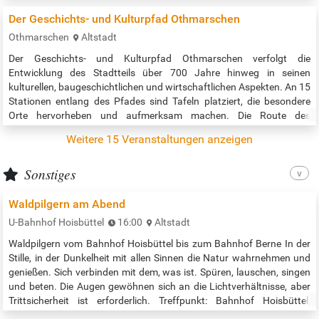
in Hamburg einzigartig, er ist auch ein Spiegel der…
Der Geschichts- und Kulturpfad Othmarschen
Othmarschen
Altstadt
Der Geschichts- und Kulturpfad Othmarschen verfolgt die
Entwicklung des Stadtteils über 700 Jahre hinweg in seinen
kulturellen, baugeschichtlichen und wirtschaftlichen Aspekten. An 15
Stationen entlang des Pfades sind Tafeln platziert, die besondere
Orte hervorheben und aufmerksam machen. Die Route des
Geschichts- und Kulturpfads erstreckt sich über ca. 15 Kilometer und
Weitere 15 Veranstaltungen anzeigen
ist speziell für Fahrradtouren ausgelegt. Je nach Tempo dauert sie
drei bis vier…
Sonstiges
Waldpilgern am Abend
U-Bahnhof Hoisbüttel
16:00
Altstadt
Waldpilgern vom Bahnhof Hoisbüttel bis zum Bahnhof Berne In der
Stille, in der Dunkelheit mit allen Sinnen die Natur wahrnehmen und
genießen. Sich verbinden mit dem, was ist. Spüren, lauschen, singen
und beten. Die Augen gewöhnen sich an die Lichtverhältnisse, aber
Trittsicherheit ist erforderlich. Treffpunkt: Bahnhof Hoisbüttel,
Strecke: ca. 10,7 km Mitzubringen: Getränk Begleitung: Barbara