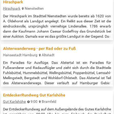
regelmäßig Führungen zur Geschichte des Bergs von einer
Hirschpark
Mülldeponie zum Energieberg statt: sonnabends und sonntags um
Hirschpark
Nienstedten
13.30 Uhr …
Der Hirschpark im Stadtteil Nienstedten wurde bereits ab 1620 von
A. Oldehorst als Landgut angelegt. Ein Relikt aus dieser Zeit ist die
eindrucksvolle, ursprünglich vierreihige Lindenallee. 1786 erwarb
dann der Kaufmann Johann Caesar Godeffroy das Grundstück bei
einer Auktion. Damals war es das größte Landgut in der Gegend. Das
klassizistische Landhaus, welches ebenfalls noch steht und heute
als Ballettschule dient, ließ Godeffroy seinerzeit vom später…
Alsterwanderweg - per Rad oder zu Fuß
Hansestadt Hamburg
Altstadt
Ein Paradies für Ausflüge. Das Alstertal ist ein Paradies für
Fußwanderer und Radausflügler und zieht sich durch die Stadtteile
Fuhlsbüttel, Hummelsbüttel, Wellingsbüttel, Poppenbüttel, Lemsahl-
Mellingstedt, Bergstedt und Wohldorf-Ohlstedt. Das Alstertal ist Teil
des Alsterwanderwegs. Dieser verläuft auf Hamburger Gebiet
parallel zum Flusslauf. An den größeren Nebenflüssen, der
Mellingbek, der Saselbek und der Ammersbek, führen idyllische Rad-
EntdeckerRundweg Gut Karlshöhe
und…
Gut Karlshöhe
9:00
Bramfeld
Der EntdeckerRundweg auf dem Außengelände des Gutes Karlshöhe