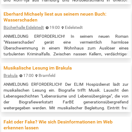
und Rom*nja aus Hamburg und Norddeutschland in Ghettos,
Konzentrations- und Vernichtungslager. Heute befindet sich auf dem
ehemaligen Bahnhofsgelände der Lohsepark mit dem Gedenkort
Eberhard Michaely liest aus seinem neuen Buch:
denk.mal Hannoverscher Bahnhof. Der Audiobesuch stellte den Ort
Wasserschaden
vor: An wen wird erinnert? Was ist…
Bücherhalle Eidelstedt
19:00
Eidelstedt
ANMELDUNG ERFORDERLICH! In seinem neuen Roman
"Wasserschaden" gerät eine vermeintlich harmlose
Überschwemmung in einem Wohnhaus zum Auslöser eines
turbulenten Kriminalfalls. Zwischen nassen Kellern, verdächtigen
Nachbarn und einer Leiche, die alles verändert, entfaltet Michaely
eine spannende Geschichte voller unerwarteter Wendungen. Mit viel
Musikalische Lesung im Brakula
Witz, Gespür für Milieus und einem sicheren Blick für menschliche
Brakula
17:00
Bramfeld
Schwäche sorgt er dafür, dass die Ermittlungen…
ANMELDUNG ERFORDERLICH! Der ELIM Hospizdienst lädt zur
musikalischen Lesung ein. Biografie trifft Musik. Lauscht den
Lebensgeschichten "Lebensräume und Lebensübergänge", die von
der Biografiewerkstatt FarBE generationsübergreifend
weitergegeben werden. Mit musikalischer Begleitung. Eintritt frei;
bitte unterstützt den ELIM Hospizdienst mit einer Spende.
Veranstaltungszeit: 17:00 bis 19:00 Uhr Anmeldung über die
Fakt oder Fake? Wie sich Desinformationen im Web
Homepage Quelle:…
erkennen lassen