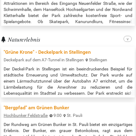
Attraktionen im Bereich des Eingangs Neuenfelder Straße, wie der
Schwimmhalle, dem HanseRock Hochseilgarten und der Nordwand
Kletterhalle bietet der Park zahlreiche kostenfreie Sport- und
Spielangebote. Ob Skatepark, Kanurundkurs, Fitnessinsel,
Beachsportfeld, Disc Golf oder Spielplätze: wir schaffen
bestmögliche Bedingungen für eine aktive Gestaltung Ihres Alltags.
Naturerlebnis
An einigen Anlagen sorgt sogar…
"Grüne Krone" - Deckelpark in Stellingen
Deckelpark auf dem A7-Tunnel in Stellingen
Stellingen
Der Deckel-Park in Stellingen ist ein beeindruckendes Beispiel für
städtische Erneuerung und Umweltschutz. Der Park wurde auf
einem Lärmschutztunnel über der Autobahn A7 errichtet, um die
Lärmbelastung für die Anwohner zu reduzieren und die
Lebensqualität im Stadtteil zu verbessern. Der Park erstreckt sich
über eine Länge von etwa 900 Metern und verbindet die zuvor
getrennten Stadtteile Stellingen und Eidelstedt1. Der Park bietet eine
"Bergpfad" am Grünen Bunker
Vielzahl von…
Hochbunker Feldstraße
9:00
St. Pauli
Der Rundweg am Grünen Bunker in St. Pauli bietet ein einzigartiges
Erlebnis. Der Bunker, ein grauer Betonkoloss, ragt aus dem