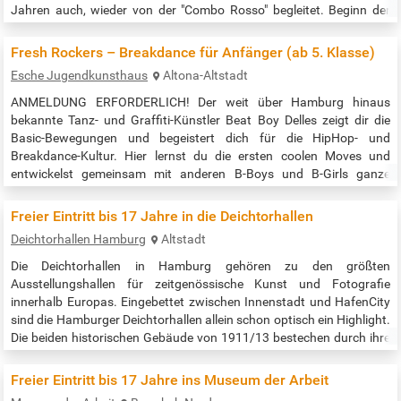
Jahren auch, wieder von der "Combo Rosso" begleitet. Beginn der
Veranstaltung: 17:00 Uhr Quelle: https://www.kulturschloss-
wandsbek.de/?p=14044
Fresh Rockers – Breakdance für Anfänger (ab 5. Klasse)
Esche Jugendkunsthaus
Altona-Altstadt
ANMELDUNG ERFORDERLICH! Der weit über Hamburg hinaus
bekannte Tanz- und Graffiti-Künstler Beat Boy Delles zeigt dir die
Basic-Bewegungen und begeistert dich für die HipHop- und
Breakdance-Kultur. Hier lernst du die ersten coolen Moves und
entwickelst gemeinsam mit anderen B-Boys und B-Girls ganze
Choreographien. Bitte denkt an Sportsachen und Turnschuhe mit
heller Sohle! Anmeldung über den Link zur Veranstaltung. Zeit: 16:00
Freier Eintritt bis 17 Jahre in die Deichtorhallen
– 18:00 Uhr Quelle:…
Deichtorhallen Hamburg
Altstadt
Die Deichtorhallen in Hamburg gehören zu den größten
Ausstellungshallen für zeitgenössische Kunst und Fotografie
innerhalb Europas. Eingebettet zwischen Innenstadt und HafenCity
sind die Hamburger Deichtorhallen allein schon optisch ein Highlight.
Die beiden historischen Gebäude von 1911/13 bestechen durch ihre
offene Stahlglasarchitektur und bieten heute Raum für spektakuläre
internationale Großausstellungen. Wenn man hier ankommt, so
Freier Eintritt bis 17 Jahre ins Museum der Arbeit
beginnt man am…