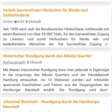
Immobilienunternehmen muss endlich ein Ende haben. Mahnwache:
Jeden Freitag von 17.00–18.00 Uhr Treffpunkt: Stadthausbrücke /
Verleih barrierefreier Hörbücher für Blinde und
Ecke Neuer Wall Veranstaltungszeit:…
Sehbehinderte
Online
8:00
Altstadt
Seit 1958 setzt sich die Norddeutsche Hörbücherei, mittlerweile mit
einem Bestand von über 55.000 Titeln, für den barrierefreien Zugang
zu Literatur und somit Hörbüchern für blinde, seh- und
lesebehinderte Menschen ein. Der barrierefreie Zugang zu
Hörbüchern wird durch das »Digital Accessible Information System«,
kurz »DAISY« gewährleistet. Der Verleih der Hörbücher ist kostenlos!
Historischer Rundgang durch das Nikolai Quartier
Telefonische Info/Beratung: montags bis donnerstags: 8:00 bis
Rathausmarkt
Altstadt
16:00 Uhr,…
Mit diesem historischen Rundgang kann man jederzeit in Eigenregie
in die Ursprünge des Nikolai Quartiers und der Handelsstadt
Hamburg eintauchen. An 14 Stationen werden auf Infotafeln
spannende Geschichten und Fakten aus der Vergangenheit der
Hamburger Neustadt erzählt. Der Rundgang wird durch
Audioinformationen ergänzt, die mittels QR-Code abrufbar sind. So
wird die Geschichte lebendig. Startpunkt ist das Rathaus / der
»Hummel Bummel« —Rundgang durch die Hamburger
Rathausmarkt. Der Rundgang…
Neustadt