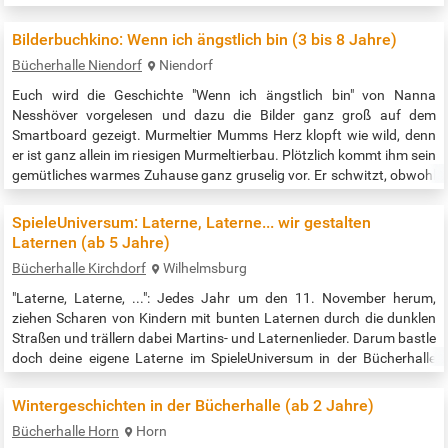
dem Lesen. Dadurch fällt es ihnen häufig schwer, dem Unterricht zu
folgen, was langfristige Auswirkungen haben kann. Dieser
Bilderbuchkino: Wenn ich ängstlich bin (3 bis 8 Jahre)
Ungerechtigkeit soll mit diesem Lesekreis entgegen gewirkt werden –
Bücherhalle Niendorf
Niendorf
für eine…
Euch wird die Geschichte "Wenn ich ängstlich bin" von Nanna
Nesshöver vorgelesen und dazu die Bilder ganz groß auf dem
Smartboard gezeigt. Murmeltier Mumms Herz klopft wie wild, denn
er ist ganz allein im riesigen Murmeltierbau. Plötzlich kommt ihm sein
gemütliches warmes Zuhause ganz gruselig vor. Er schwitzt, obwohl
es angenehm kühl ist, und er will nur noch raus. Als er ans Tageslicht
flutscht, geht es Mumm ein kleines bisschen besser. Aber
SpieleUniversum: Laterne, Laterne... wir gestalten
irgendwie…
Laternen (ab 5 Jahre)
Bücherhalle Kirchdorf
Wilhelmsburg
"Laterne, Laterne, ...": Jedes Jahr um den 11. November herum,
ziehen Scharen von Kindern mit bunten Laternen durch die dunklen
Straßen und trällern dabei Martins- und Laternenlieder. Darum bastle
doch deine eigene Laterne im SpieleUniversum in der Bücherhalle
Kirchdorf. Veranstaltungszeit: 15:00 bis 17:00 Uhr Quelle:
https://www.buecherhallen.de/kirchdorf-termin/spieleuniversum-
Wintergeschichten in der Bücherhalle (ab 2 Jahre)
laterne-laterne-wir-gestalten-laternen/datum/20251107.html
Bücherhalle Horn
Horn