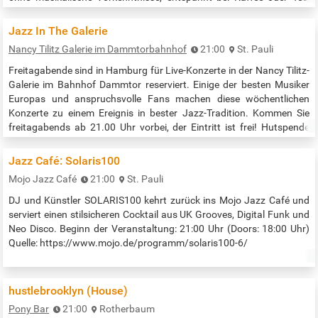
lernst du: > Das Grundverständnis für eine Handpan > Erste Töne >
Spieltechniken und Fingerübungen > Inspiration zum…
Jazz In The Galerie
Nancy Tilitz Galerie im Dammtorbahnhof
21:00
St. Pauli
Freitagabende sind in Hamburg für Live-Konzerte in der Nancy Tilitz-
Galerie im Bahnhof Dammtor reserviert. Einige der besten Musiker
Europas und anspruchsvolle Fans machen diese wöchentlichen
Konzerte zu einem Ereignis in bester Jazz-Tradition. Kommen Sie
freitagabends ab 21.00 Uhr vorbei, der Eintritt ist frei! Hutspende
erwünscht. Beginn der Veranstaltung: 21:00 Uhr Quelle:
http://nancys-galerie-jazz.com
Jazz Café: Solaris100
Mojo Jazz Café
21:00
St. Pauli
DJ und Künstler SOLARIS100 kehrt zurück ins Mojo Jazz Café und
serviert einen stilsicheren Cocktail aus UK Grooves, Digital Funk und
Neo Disco. Beginn der Veranstaltung: 21:00 Uhr (Doors: 18:00 Uhr)
Quelle: https://www.mojo.de/programm/solaris100-6/
hustlebrooklyn (House)
Pony Bar
21:00
Rotherbaum