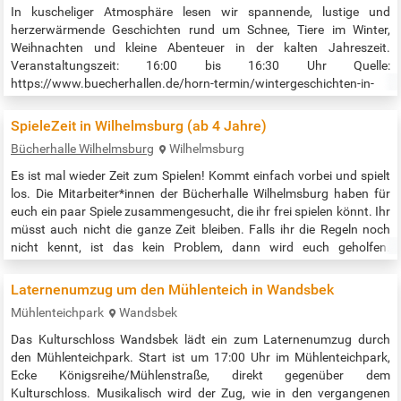
In kuscheliger Atmosphäre lesen wir spannende, lustige und
herzerwärmende Geschichten rund um Schnee, Tiere im Winter,
Weihnachten und kleine Abenteuer in der kalten Jahreszeit.
Veranstaltungszeit: 16:00 bis 16:30 Uhr Quelle:
https://www.buecherhallen.de/horn-termin/wintergeschichten-in-
der-buecherhalle/datum/20251107.html
SpieleZeit in Wilhelmsburg (ab 4 Jahre)
Bücherhalle Wilhelmsburg
Wilhelmsburg
Es ist mal wieder Zeit zum Spielen! Kommt einfach vorbei und spielt
los. Die Mitarbeiter*innen der Bücherhalle Wilhelmsburg haben für
euch ein paar Spiele zusammengesucht, die ihr frei spielen könnt. Ihr
müsst auch nicht die ganze Zeit bleiben. Falls ihr die Regeln noch
nicht kennt, ist das kein Problem, dann wird euch geholfen.
Veranstaltungszeit: 15:00 bis 17:00 Uhr Quelle:…
Laternenumzug um den Mühlenteich in Wandsbek
Mühlenteichpark
Wandsbek
Das Kulturschloss Wandsbek lädt ein zum Laternenumzug durch
den Mühlenteichpark. Start ist um 17:00 Uhr im Mühlenteichpark,
Ecke Königsreihe/Mühlenstraße, direkt gegenüber dem
Kulturschloss. Musikalisch wird der Zug, wie in den vergangenen