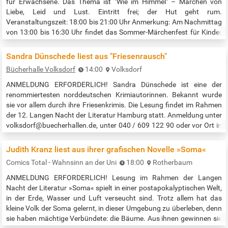
für Erwachsene. Das Thema ist "Wie im Himmel" – Märchen von
Liebe, Leid und Lust. Eintritt frei; der Hut geht rum.
Veranstaltungszeit: 18:00 bis 21:00 Uhr Anmerkung: Am Nachmittag
von 13:00 bis 16:30 Uhr findet das Sommer-Märchenfest für Kinder
statt. Quelle: https://hamburgwhl.infomaxnet.de/planten-un-
blomen/e-sommer-maerchenfest?
Sandra Dünschede liest aus "Friesenrausch"
eventDateId=29197434&widgetToken=wRR-AnDwRb0.&
Bücherhalle Volksdorf
14:00
Volksdorf
ANMELDUNG ERFORDERLICH! Sandra Dünschede ist eine der
renommiertesten norddeutschen Krimiautorinnen. Bekannt wurde
sie vor allem durch ihre Friesenkrimis. Die Lesung findet im Rahmen
der 12. Langen Nacht der Literatur Hamburg statt. Anmeldung unter
volksdorf@buecherhallen.de, unter 040 / 609 122 90 oder vor Ort in
der Bücherhalle. Veranstaltungszeit: 14:00 bis 15:30 Uhr Quelle:…
Judith Kranz liest aus ihrer grafischen Novelle »Soma«
Comics Total - Wahnsinn an der Uni
18:00
Rotherbaum
ANMELDUNG ERFORDERLICH! Lesung im Rahmen der Langen
Nacht der Literatur »Soma« spielt in einer postapokalyptischen Welt,
in der Erde, Wasser und Luft verseucht sind. Trotz allem hat das
kleine Volk der Soma gelernt, in dieser Umgebung zu überleben, denn
sie haben mächtige Verbündete: die Bäume. Aus ihnen gewinnen sie