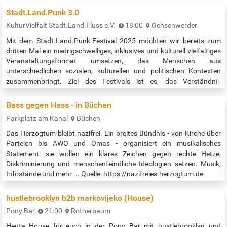
Stadt.Land.Punk 3.0
KulturVielfalt Stadt.Land.Fluss e.V.
18:00
Ochsenwerder
Mit dem Stadt.Land.Punk-Festival 2025 möchten wir bereits zum
dritten Mal ein niedrigschwelliges, inklusives und kulturell vielfältiges
Veranstaltungsformat umsetzen, das Menschen aus
unterschiedlichen sozialen, kulturellen und politischen Kontexten
zusammenbringt. Ziel des Festivals ist es, das Verständnis
füreinander zu fördern, Vorurteile abzubauen und ein stärkeres
Zusammengehörigkeitsgefühl in der Gemeinschaft zu entwickeln.
Bass gegen Hass - in Büchen
Durch den Austausch und…
Parkplatz am Kanal
Büchen
Das Herzogtum bleibt nazifrei. Ein breites Bündnis - von Kirche über
Parteien bis AWO und Omas - organisiert ein musikalisches
Statement: sie wollen ein klares Zeichen gegen rechte Hetze,
Diskriminierung und menschenfeindliche Ideologien setzen. Musik,
Infostände und mehr ... Quelle: https://nazifreies-herzogtum.de
hustlebrooklyn b2b markovijeko (House)
Pony Bar
21:00
Rotherbaum
Heute House für euch in der Pony Bar mit hustlebrooklyn und