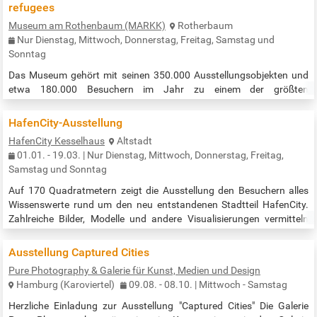
refugees
Museum am Rothenbaum (MARKK)
Rotherbaum
Nur Dienstag, Mittwoch, Donnerstag, Freitag, Samstag und
Sonntag
Das Museum gehört mit seinen 350.000 Ausstellungsobjekten und
etwa 180.000 Besuchern im Jahr zu einem der größten
Völkerkundemuseen in ganz Europa. Es werden Objekte aus sehr
vielen Kulturen und Epochen gezeigt. Z.B. Kunstgegenstände der
HafenCity-Ausstellung
Maori, der indigenen Bevölkerung Nordamerikas, der Inka, der Alt-
HafenCity Kesselhaus
Altstadt
Ägypter, des südlichen Afrikas uvm. Eine wertvolle, vielfältige und
01.01. - 19.03. | Nur Dienstag, Mittwoch, Donnerstag, Freitag,
spannende Zeitreise durch alle möglichen Kulturen erwartet sie. Free
Samstag und Sonntag
entry to the…
Auf 170 Quadratmetern zeigt die Ausstellung den Besuchern alles
Wissenswerte rund um den neu entstandenen Stadtteil HafenCity.
Zahlreiche Bilder, Modelle und andere Visualisierungen vermitteln
eine Vision vom zukünftigen, modernen Leben an der Elbe und zeigen
den aktuellen Stand des Bauvorhabens. Früher war das Kesselhaus
Ausstellung Captured Cities
die Energiezentrale der im Jahr 2015 zum UNESCO-Weltkulturerbe
Pure Photography & Galerie für Kunst, Medien und Design
ernannten Speicherstadt. Heute treffen in dem roten Backsteinbau
Hamburg (Karoviertel)
09.08. - 08.10. | Mittwoch - Samstag
aus…
Herzliche Einladung zur Ausstellung "Captured Cities" Die Galerie