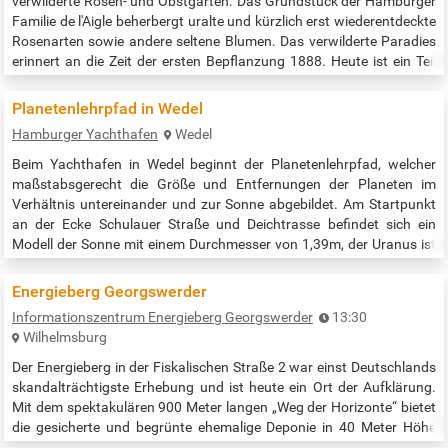
verwilderte Rosen- und Obstgarten. Das Grundstück der Hamburger
Familie de l'Aigle beherbergt uralte und kürzlich erst wiederentdeckte
Rosenarten sowie andere seltene Blumen. Das verwilderte Paradies
erinnert an die Zeit der ersten Bepflanzung 1888. Heute ist ein Teil
des Gartens ist als Naturdenkmal erhalten und liegt inmitten der
Stiftung Anscharhöhe, zugänglich über Tarpenbekstraße…
Planetenlehrpfad in Wedel
Hamburger Yachthafen
Wedel
Beim Yachthafen in Wedel beginnt der Planetenlehrpfad, welcher
maßstabsgerecht die Größe und Entfernungen der Planeten im
Verhältnis untereinander und zur Sonne abgebildet. Am Startpunkt
an der Ecke Schulauer Straße und Deichtrasse befindet sich ein
Modell der Sonne mit einem Durchmesser von 1,39m, der Uranus ist
dagegen nur noch faustgroß. Der Lehrpfad endet beim "Pluto" an der
Hetlinger Schanze nach einem Fussweg von ca. 6 km. Erdacht wurde
Energieberg Georgswerder
der…
Informationszentrum Energieberg Georgswerder
13:30
Wilhelmsburg
Der Energieberg in der Fiskalischen Straße 2 war einst Deutschlands
skandalträchtigste Erhebung und ist heute ein Ort der Aufklärung.
Mit dem spektakulären 900 Meter langen „Weg der Horizonte“ bietet
die gesicherte und begrünte ehemalige Deponie in 40 Meter Höhe
zudem eine fantastische Aussicht auf die Stadt. Es finden