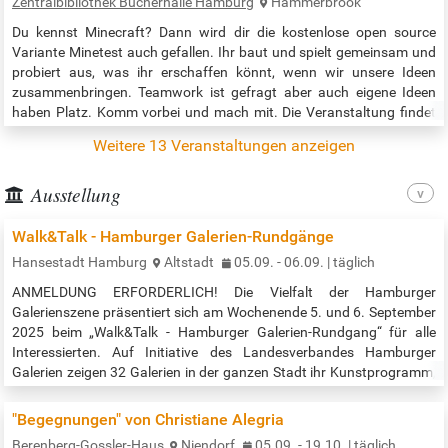
Zentralbibliothek Bücherhalle Hamburg
Hammerbrook
inspirieren! Die Zeitreise…
Du kennst Minecraft? Dann wird dir die kostenlose open source
Variante Minetest auch gefallen. Ihr baut und spielt gemeinsam und
probiert aus, was ihr erschaffen könnt, wenn wir unsere Ideen
zusammenbringen. Teamwork ist gefragt aber auch eigene Ideen
haben Platz. Komm vorbei und mach mit. Die Veranstaltung findet
auf dem Hauptdeck, E1, statt. Veranstaltungszeit: 14:00 bis 16:00
Weitere 13 Veranstaltungen anzeigen
Uhr Quelle:…
Ausstellung
Walk&Talk - Hamburger Galerien-Rundgänge
Hansestadt Hamburg
Altstadt
05.09. - 06.09. | täglich
ANMELDUNG ERFORDERLICH! Die Vielfalt der Hamburger
Galerienszene präsentiert sich am Wochenende 5. und 6. September
2025 beim „Walk&Talk - Hamburger Galerien-Rundgang“ für alle
Interessierten. Auf Initiative des Landesverbandes Hamburger
Galerien zeigen 32 Galerien in der ganzen Stadt ihr Kunstprogramm,
das von Werken des 20. Jahrhunderts bis hin zu Arbeiten
zeitgenössischer Kunst reicht. Der Eintritt zu den Ausstellungen und
"Begegnungen" von Christiane Alegria
geführten Rundgängen ist…
Berenberg-Gossler-Haus
Niendorf
05.09. - 19.10. | täglich