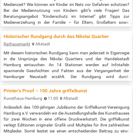
Medienzeit? Wie können wir Kinder im Netz vor Gefahren schützen?
Bei der Mediennutzung von Kindern gibt"s viele Fragen! Das
Beratungsangebot "Kinderschutz im Internet" gibt Tipps zur
Medienerziehung in der Familie – für Eltern, Großeltern sowie
pädagogische Fachkräfte. "Kinderschutz im Internet" ist ein Angebot
der Bücherhallen Hamburg in Kooperation mit Blickwechsel e.V. Die
Historischer Rundgang durch das Nikolai Quartier
Veranstaltung…
Rathausmarkt
Altstadt
Mit diesem historischen Rundgang kann man jederzeit in Eigenregie
in die Ursprünge des Nikolai Quartiers und der Handelsstadt
Hamburg eintauchen. An 14 Stationen werden auf Infotafeln
spannende Geschichten und Fakten aus der Vergangenheit der
Hamburger Neustadt erzählt. Der Rundgang wird durch
Audioinformationen ergänzt, die mittels QR-Code abrufbar sind. So
wird die Geschichte lebendig. Startpunkt ist das Rathaus / der
Printer's Proof – 100 Jahre griffelkunst
Rathausmarkt. Der Rundgang…
Kunsthaus Hamburg
11:00
Altstadt
Anlässlich des 100-jährigen Jubiläums der Griffelkunst-Vereinigung
Hamburg e.V. verwandeln wir die Ausstellungshalle des Kunsthauses
für zwei Wochen in eine offene Druckwerkstatt. Die griffelkunst
verlegt Editionen originaler Grafik und Multiples für ihre zahlreichen
Mitglieder. Somit leistet sie einen entscheidenden Beitrag zu einer