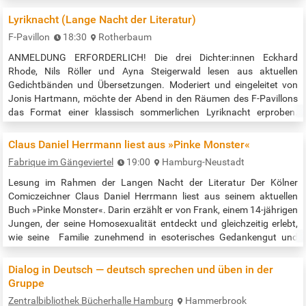
ihre Nahrung, Luft filternde Masken, Schutzanzüge und vor allem
neues Leben. Doch dieser Segen hat­ seinen Preis. Als Lan sich für
Lyriknacht (Lange Nacht der Literatur)
die…
F-Pavillon
18:30
Rotherbaum
ANMELDUNG ERFORDERLICH! Die drei Dichter:innen Eckhard
Rhode, Nils Röller und Ayna Steigerwald lesen aus aktuellen
Gedichtbänden und Übersetzungen. Moderiert und eingeleitet von
Jonis Hartmann, möchte der Abend in den Räumen des F-Pavillons
das Format einer klassisch sommerlichen Lyriknacht erproben.
Eintritt gegen Spende Veranstaltungszeit: 18:30 - ca. 20:00 Uhr (incl.
Pause) Voranmeldung an jonis.hartmann@gmx.de - Eckhard Rhode,
Claus Daniel Herrmann liest aus »Pinke Monster«
*1959, lebt und…
Fabrique im Gängeviertel
19:00
Hamburg-Neustadt
Lesung im Rahmen der Langen Nacht der Literatur Der Kölner
Comiczeichner Claus Daniel Herrmann liest aus seinem aktuellen
Buch »Pinke Monster«. Darin­ erzählt er von Frank, einem 14-jährigen
Jungen, der seine Homosexualität entdeckt und gleichzeitig erlebt,
wie seine ­ Familie zunehmend in esote­risches Gedankengut und
Verschwörungstheorien abdriftet. Als eine Heilerin ihn und seine
Zeichenkunst für die Krankheit ­seines Vaters verantwortlich macht,
Dialog in Deutsch — deutsch sprechen und üben in der
…
Gruppe
Zentralbibliothek Bücherhalle Hamburg
Hammerbrook