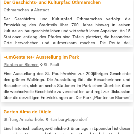
Der Geschichts- und Kulturpfad Othmarschen
Othmarschen
Altstadt
Der Geschichts- und Kulturpfad Othmarschen verfolgt die
Entwicklung des Stadtteils über 700 Jahre hinweg in seinen
kulturellen, baugeschichtlichen und wirtschaftlichen Aspekten. An 15
Stationen entlang des Pfades sind Tafeln platziert, die besondere
Orte hervorheben und aufmerksam machen. Die Route des
Geschichts- und Kulturpfads erstreckt sich über ca. 15 Kilometer und
ist speziell für Fahrradtouren ausgelegt. Je nach Tempo dauert sie
»umGestaltet« Ausstellung im Park
drei bis vier…
Planten un Blomen
St. Pauli
Eine Ausstellung des St. Pauli-Archivs zur 200jährigen Geschichte
des grünen Wallrings. Die Ausstellung lädt die Besucherinnen und
Besucher ein, sich an sechs Stationen im Park einen Überblick über
die wechselvolle Geschichte zu verschaffen und regt zur Diskussion
über die derzeitigen Entwicklungen an. Der Park „Planten un Blomen“
ist nicht nur aufgrund seiner Gestaltung, Größe und zentralen Lage
in Hamburg einzigartig, er ist auch ein Spiegel der…
Garten Alma de l'Aigle
Stiftung Anscharhöhe
Hamburg-Eppendorf
Eine historisch außergewöhnliche Grünanlage in Eppendorf ist dieser