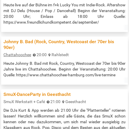
Heute live auf der Bühne im f+k Lucky You mit Indie-Rock. Aftershow
mit DJ Delu (House / Pop / Dancehall) Beginn der Veranstaltung:
20:00 Uhr; Einlass ab 18:00 Uhr Quelle:
https://www.freundlichundkompetent.de/september/
Johnny B. Bad (Rock, Country, Westcoast der 70er bis
90er)
Chattahoochee
20:00
Rahlstedt
Heute Johnny B. Bad mit Rock, Country, Westcoast der 70er bis 90er
Jahre live im Chattahoochee. Beginn der Veranstaltung: 20:00 Uhr
Quelle: https://www.chattahoochee-hamburg.com/live-termine
SmuX-DanceParty in Geesthacht
SmuX Werkstatt + Café
21:00
Geesthacht
Die DJs Kurt & App werden ab 21:00 Uhr die "Plattenteller" rotieren
lassen! Herzlich willkommen sind alle Gäste, die das SmuX schon
kennen oder neu dazukommen, um sich mal wieder ausgiebig zu
Klassikern aus Rock, Pop, Disco und dem Besten aus den aktuellen