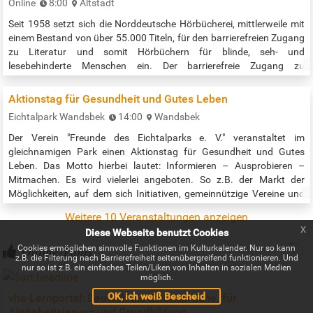
Online
8:00
Altstadt
Seit 1958 setzt sich die Norddeutsche Hörbücherei, mittlerweile mit
einem Bestand von über 55.000 Titeln, für den barrierefreien Zugang
zu Literatur und somit Hörbüchern für blinde, seh- und
lesebehinderte Menschen ein. Der barrierefreie Zugang zu
Hörbüchern wird durch das »Digital Accessible Information System«,
kurz »DAISY« gewährleistet. Der Verleih der Hörbücher ist kostenlos!
Aktionstag für Gesundheit und Gutes Leben
Telefonische Info/Beratung: montags bis donnerstags: 8:00 bis
Eichtalpark Wandsbek
14:00
Wandsbek
16:00 Uhr,…
Der Verein "Freunde des Eichtalparks e. V." veranstaltet im
gleichnamigen Park einen Aktionstag für Gesundheit und Gutes
Leben. Das Motto hierbei lautet: Informieren – Ausprobieren –
Mitmachen. Es wird vielerlei angeboten. So z.B. der Markt der
Möglichkeiten, auf dem sich Initiativen, gemeinnützige Vereine und
Organisationen an Infoständen vorstellen. Außerdem gibt es unter
Weitere 10 Veranstaltungen anzeigen
dem Motto „Das Eichtal in Bewegung – im Park für alle!“ Sport und
x
Diese Webseite benutzt Cookies
Spielspaß,…
Online-Tipps
Cookies ermöglichen sinnvolle Funktionen im Kulturkalender. Nur so kann
z.B. die Filterung nach Barrierefreiheit seitenübergreifend funktionieren. Und
nur so ist z.B. ein einfaches Teilen/Liken von Inhalten in sozialen Medien
möglich.
OK, ich weiß Bescheid
vhs-Lernportal: Deutsch als Zweitsprache, für
Alphabetisierung und Grundbildung