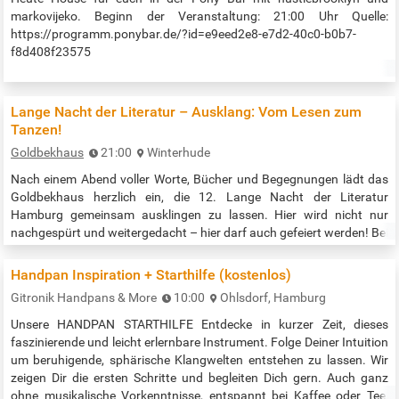
markovijeko. Beginn der Veranstaltung: 21:00 Uhr Quelle:
https://programm.ponybar.de/?id=e9eed2e8-e7d2-40c0-b0b7-
f8d408f23575
Lange Nacht der Literatur – Ausklang: Vom Lesen zum
Tanzen!
Goldbekhaus
21:00
Winterhude
Nach einem Abend voller Worte, Bücher und Begegnungen lädt das
Goldbekhaus herzlich ein, die 12. Lange Nacht der Literatur
Hamburg gemeinsam ausklingen zu lassen. Hier wird nicht nur
nachgespürt und weitergedacht – hier darf auch gefeiert werden! Bei
einem Glas Sekt, guter Musik und in entspannter Atmosphäre lassen
wir die literarische Reise tanzend, plaudernd oder einfach genießend
Handpan Inspiration + Starthilfe (kostenlos)
enden. Die Veranstaltung ist offen für alle – ob frisch inspiriert
Gitronik Handpans & More
10:00
Ohlsdorf, Hamburg
vom…
Unsere HANDPAN STARTHILFE Entdecke in kurzer Zeit, dieses
faszinierende und leicht erlernbare Instrument. Folge Deiner Intuition
um beruhigende, sphärische Klangwelten entstehen zu lassen. Wir
zeigen Dir die ersten Schritte und begleiten Dich gern. Auch ganz
ohne musikalische Vorkenntnisse, entspannt bei Kaffee oder Tee,