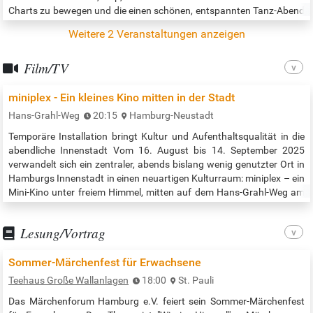
Charts zu bewegen und die einen schönen, entspannten Tanz-Abend
verbringen wollen. Jugendliche unter 18 Jahren können nur in
Weitere 2 Veranstaltungen anzeigen
Begleitung Erziehungsberechtigter dabei sein.​ Der Eintritt ist frei;…
Film/TV
miniplex - Ein kleines Kino mitten in der Stadt
Hans-Grahl-Weg
20:15
Hamburg-Neustadt
Temporäre Installation bringt Kultur und Aufenthaltsqualität in die
abendliche Innenstadt Vom 16. August bis 14. September 2025
verwandelt sich ein zentraler, abends bislang wenig genutzter Ort in
Hamburgs Innenstadt in einen neuartigen Kulturraum: miniplex – ein
Mini-Kino unter freiem Himmel, mitten auf dem Hans-Grahl-Weg am
Dammtor, gegenüber vom Cinemaxx. miniplex ist ein künstlerisches
Reallabor im öffentlichen Raum. Ziel des Projekts ist es,…
Lesung/Vortrag
Sommer-Märchenfest für Erwachsene
Teehaus Große Wallanlagen
18:00
St. Pauli
Das Märchenforum Hamburg e.V. feiert sein Sommer-Märchenfest