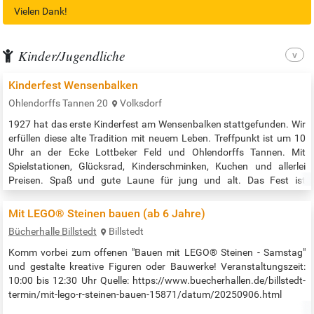
Vielen Dank!
Kinder/Jugendliche
Kinderfest Wensenbalken
Ohlendorffs Tannen 20
Volksdorf
1927 hat das erste Kinderfest am Wensenbalken stattgefunden. Wir
erfüllen diese alte Tradition mit neuem Leben. Treffpunkt ist um 10
Uhr an der Ecke Lottbeker Feld und Ohlendorffs Tannen. Mit
Spielstationen, Glücksrad, Kinderschminken, Kuchen und allerlei
Preisen. Spaß und gute Laune für jung und alt. Das Fest ist
öffentlich, alle Kinder/Begleitungen aus der Umgebung sind herzlich
willkommen. Die Straße ist für die Dauer des Festes für den
Mit LEGO® Steinen bauen (ab 6 Jahre)
Verkehr…
Bücherhalle Billstedt
Billstedt
Komm vorbei zum offenen "Bauen mit LEGO® Steinen - Samstag"
und gestalte kreative Figuren oder Bauwerke! Veranstaltungszeit:
10:00 bis 12:30 Uhr Quelle: https://www.buecherhallen.de/billstedt-
termin/mit-lego-r-steinen-bauen-15871/datum/20250906.html