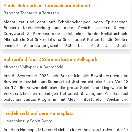
Kinderflohmarkt in Tornesch am Bahnhof
Bahnhof Tornesch
Tornesch
Macht mit und geht auf Schnäppchenjagd nach Spielsachen,
Büchern, Kinderkleidung und mehr! Genießt leckeren Kuchen,
Currywurst & Pommes oder spielt eine Runde Freiluftschach.
Alkoholfreie Getränke gibt's natürlich auch! Kaffee für die Großen
ebenso! Veranstaltungszeit: 9:00 bis 14:00 Uhr Quelle:
https://hamburgwhl.infomaxnet.de/flohmarkt-september/e-
kinderflohmarkt-in-tornesch-am-bahnhof-1?
Bahrenfeld feiert: Sommerfest im Volkspark
eventDateId=29044511&widgetToken=q9pyoCmB2RM.&
Altonaer Volkspark
Bahrenfeld
Am 6. September 2025, lädt Bahrenfeld alle Bewohnerinnen und
Bewohner herzlich zum Sommerfest „Bahrenfeld feiert!“ ein. Von 13
bis 17 Uhr verwandelt sich die große Spiel- und Liegewiese im
Volkspark in einen lebendigen Treffpunkt für Jung und Alt. Das Fest
bietet ein buntes Programm mit Musik, Infoständen, Spielen und
Leckereien vom Grill und anderen Köstlichkeiten . Besucherinnen und
Besucher sind eingeladen, ihre eigene Picknickdecke mitzubringen
Trödelmarkt auf dem Hansaplatz
und…
Hansaplatz
Sankt Georg
Auf dem Hansaplatz befindet sich – eingerahmt von Linden – der 17