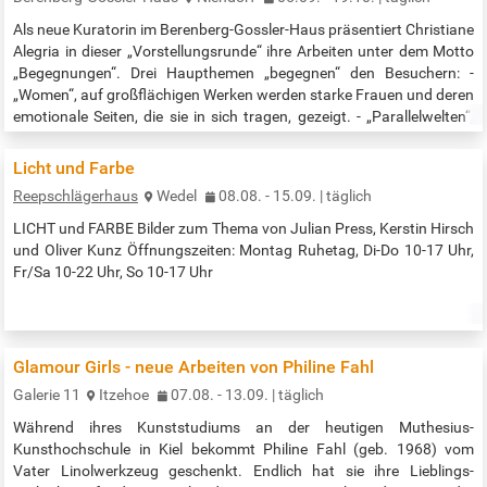
Als neue Kuratorin im Berenberg-Gossler-Haus präsentiert Christiane
Alegria in dieser „Vorstellungsrunde“ ihre Arbeiten unter dem Motto
„Begegnungen“. Drei Haupthemen „begegnen“ den Besuchern: -
„Women“, auf großflächigen Werken werden starke Frauen und deren
emotionale Seiten, die sie in sich tragen, gezeigt. - „Parallelwelten“,
mit einer aufwendigen Collagetechnik erhielten Landschafts-
Fotosprints, einen neuen Inhalt. In diese Serie hat jedes einzelne…
Licht und Farbe
Reepschlägerhaus
Wedel
08.08. - 15.09. | täglich
LICHT und FARBE Bilder zum Thema von Julian Press, Kerstin Hirsch
und Oliver Kunz Öffnungszeiten: Montag Ruhetag, Di-Do 10-17 Uhr,
Fr/Sa 10-22 Uhr, So 10-17 Uhr
Glamour Girls - neue Arbeiten von Philine Fahl
Galerie 11
Itzehoe
07.08. - 13.09. | täglich
Während ihres Kunststudiums an der heutigen Muthesius-
Kunsthochschule in Kiel bekommt Philine Fahl (geb. 1968) vom
Vater Linolwerkzeug geschenkt. Endlich hat sie ihre Lieblings-