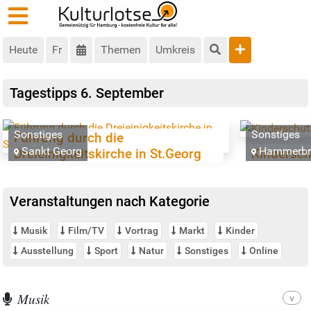
Heute
Fr
Themen
Umkreis
Tagestipps
6. September
Sonstiges
Sonstiges
Führung durch die
Sankt Georg
Hammerbr
Dreieinigkeitskirche in St.Georg
Kindersch
Veranstaltungen nach Kategorie
Musik
Film/TV
Vortrag
Markt
Kinder
Ausstellung
Sport
Natur
Sonstiges
Online
Musik