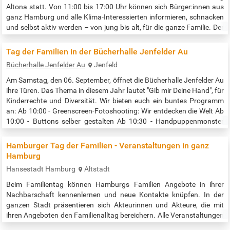
Altona statt. Von 11:00 bis 17:00 Uhr können sich Bürger:innen aus
ganz Hamburg und alle Klima-Interessierten informieren, schnacken
und selbst aktiv werden – von jung bis alt, für die ganze Familie. Der
Klimatag Altona lädt nach der Begrüßung durch die Zweite
Bürgermeisterin und Senatorin für Umwelt, Klima, Energie und…
Tag der Familien in der Bücherhalle Jenfelder Au
Bücherhalle Jenfelder Au
Jenfeld
Am Samstag, den 06. September, öffnet die Bücherhalle Jenfelder Au
ihre Türen. Das Thema in diesem Jahr lautet "Gib mir Deine Hand", für
Kinderrechte und Diversität. Wir bieten euch ein buntes Programm
an: Ab 10:00 - Greenscreen-Fotoshooting: Wir entdecken die Welt Ab
10:00 - Buttons selber gestalten Ab 10:30 - Handpuppenmonster
basteln (nur solange der Vorrat reicht) Ab 11:00 - Handabdrücke mit
Fingermalfarbe machen 12:15 - Bilderbuchkino Eine…
Hamburger Tag der Familien - Veranstaltungen in ganz
Hamburg
Hansestadt Hamburg
Altstadt
Beim Familientag können Hamburgs Familien Angebote in ihrer
Nachbarschaft kennenlernen und neue Kontakte knüpfen. In der
ganzen Stadt präsentieren sich Akteurinnen und Akteure, die mit
ihren Angeboten den Familienalltag bereichern. Alle Veranstaltungen
auf einen Blick, sortiert nach Bezirken:…