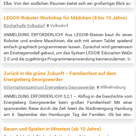
Elbe. Von den südlichen Räumen bietet sich ein großartiger Blick auf
Strom und Schiffe. Wer es gerne etwas ländlicher liebt, sollte nicht
zögern, dem Jenisch-Haus einen Besuch abzustatten. Eine kleine
LEGO®-Roboter-Workshop für Mädchen (8 bis 10 Jahre)
Oase für…
Bücherhalle Volksdorf
Volksdorf
ANMELDUNG ERFORDERLICH! Aus LEGO®-Steinen baut ihr einen
Roboter und andere Maschinen, die sich mit einem Tablet spielend
einfach graphisch programmieren lassen. Zunächst wird gemeinsam
ein Einstiegsmodell gebaut, um das System LEGO® Education WeDo
2.0 und die zugehörige Programmieranwendung kennenzulernen. Im
Anschluss könnet ihr weitere Modelle nachbauen oder kreativ ein
eigenes Projekt verwirklichen. Es sind keine Vorkenntnisse
Zurück in die grüne Zukunft – Familienfest auf dem
erforderlich. LEGO®…
Energieberg Georgswerder
Informationszentrum Energieberg Georgswerder
Wilhelmsburg
ANMELDUNG ERFORDERLICH! 3,2,1 – Abflug in die Geschichte vom
Energieberg Georgswerder beim großen Familienfest! Mit einer
spannenden Reise durch die Zeit feiert die Stadtreinigung Hamburg
am 6. September den Hamburger Tag der Familien. Ob bei einer
Schnitzeljagd oder im Utopie-Workshop, das Team der
Umweltbildung zeigt mit Spiel und Spaß wie aus der Vergangenheit
Bauen und Spielen in Minetest (ab 10 Jahre)
eine grüne Zukunft wachsen kann. Kommt vorbei und lasst euch