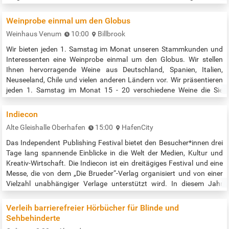
breiteren Teilhabe an Kunst sowie zur Förderung von Künstler*innen
und dem Medium der Druckgrafik. Dieses besondere…
Weinprobe einmal um den Globus
Weinhaus Venum
10:00
Billbrook
Wir bieten jeden 1. Samstag im Monat unseren Stammkunden und
Interessenten eine Weinprobe einmal um den Globus. Wir stellen
Ihnen hervorragende Weine aus Deutschland, Spanien, Italien,
Neuseeland, Chile und vielen anderen Ländern vor. Wir präsentieren
jeden 1. Samstag im Monat 15 - 20 verschiedene Weine die Sie
kostenfrei probieren können. Wenn Sie sich vorher per E-Mail
info@weinhaus-venum.de für die Weinprobe anmelden, erhalten Sie
Indiecon
einen Anti Pasti…
Alte Gleishalle Oberhafen
15:00
HafenCity
Das Independent Publishing Festival bietet den Besucher*innen drei
Tage lang spannende Einblicke in die Welt der Medien, Kultur und
Kreativ-Wirtschaft. Die Indiecon ist ein dreitägiges Festival und eine
Messe, die von dem „Die Brueder“-Verlag organisiert und von einer
Vielzahl unabhängiger Verlage unterstützt wird. In diesem Jahr
findet sie wieder vom 5. bis 7. September 2025 im Oberhafen statt.
Drei Tage lang dreht sich hier alles um den Bereich…
Verleih barrierefreier Hörbücher für Blinde und
Sehbehinderte