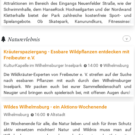
Attraktionen im Bereich des Eingangs Neuenfelder Straße, wie der
Schwimmhalle, dem HanseRock Hochseilgarten und der Nordwand
Kletterhalle bietet der Park zahlreiche kostenfreie Sport- und
Spielangebote. Ob Skatepark, Kanurundkurs, Fitnessinsel,
Beachsportfeld, Disc Golf oder Spielplätze: wir schaffen
bestmögliche Bedingungen für eine aktive Gestaltung Ihres Alltags.
Naturerlebnis
An einigen Anlagen sorgt sogar…
Kräuterspaziergang - Essbare Wildpflanzen entdecken mit
Freibeuter e.V.
KulturKapelle im Wilhelmsburger Inselpark
14:00
Wilhelmsburg
Die Wildkräuter-Experten von Freibeuter e. V. streifen auf der Suche
nach essbaren Pflanzen mit euch durch den Wilhelmsburger
Inselpark. Wir packen euch bei eurer Sammelleidenschaft und
Neugier und bringen euch spielerisch bei, mit offenen Augen durch
die Natur und die Jahreszeiten zu gehen und zu erleben, wie lecker
Wildpflanzen schmecken. Gemeinsam mit euch entdecken wir,
Wildes Wilhelmsburg - ein Aktions-Wochenende
welche essbaren Wildpflanzen Im Inselpark wachsen. Wir begeben
Wilhelmsburg
16:00
Altstadt
uns auf die Suche…
Ein Wochenende für alle, die Natur lieben und sich für ihren Schutz
aktiv einsetzen möchten! Natur und Wildnis muss man auf