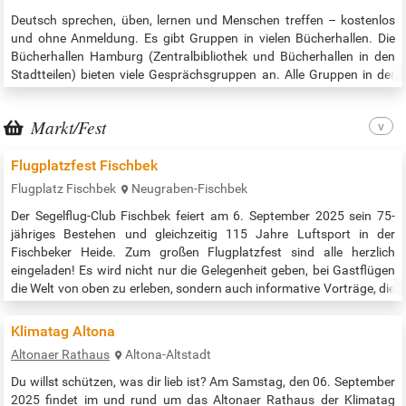
Deutsch sprechen, üben, lernen und Menschen treffen – kostenlos
und ohne Anmeldung. Es gibt Gruppen in vielen Bücherhallen. Die
Bücherhallen Hamburg (Zentralbibliothek und Bücherhallen in den
Stadtteilen) bieten viele Gesprächsgruppen an. Alle Gruppen in der
Zentralbibliothek nach Datum / all times and places in the central
library: https://www.buecherhallen.de/zentralbibliothek-dialog-in-
Markt/Fest
deutsch.html Alle Gruppen in allen Bücherhallen nach Datum /…
Flugplatzfest Fischbek
Flugplatz Fischbek
Neugraben-Fischbek
Der Segelflug-Club Fischbek feiert am 6. September 2025 sein 75-
jähriges Bestehen und gleichzeitig 115 Jahre Luftsport in der
Fischbeker Heide. Zum großen Flugplatzfest sind alle herzlich
eingeladen! Es wird nicht nur die Gelegenheit geben, bei Gastflügen
die Welt von oben zu erleben, sondern auch informative Vorträge, die
unter anderem Einblicke in die Ausbildung zum Segelflugpiloten und
die Technik der Segelflugzeuge geben. Wer selbst einmal…
Klimatag Altona
Altonaer Rathaus
Altona-Altstadt
Du willst schützen, was dir lieb ist? Am Samstag, den 06. September
2025 findet im und rund um das Altonaer Rathaus der Klimatag