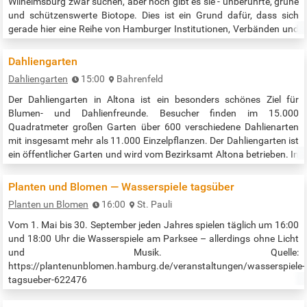
Wilhelmsburg zwar suchen, aber noch gibt es sie - unberührte, grüne
und schützenswerte Biotope. Dies ist ein Grund dafür, dass sich
gerade hier eine Reihe von Hamburger Institutionen, Verbänden und
Vereinen für den Erhalt dieser wertvollen Oasen einsetzt. Nachdem
das „WiWi“ in den letzten beiden Jahren ein voller Erfolg war, gehen…
Dahliengarten
Dahliengarten
15:00
Bahrenfeld
Der Dahliengarten in Altona ist ein besonders schönes Ziel für
Blumen- und Dahlienfreunde. Besucher finden im 15.000
Quadratmeter großen Garten über 600 verschiedene Dahlienarten
mit insgesamt mehr als 11.000 Einzelpflanzen. Der Dahliengarten ist
ein öffentlicher Garten und wird vom Bezirksamt Altona betrieben. In
verschieden angelegten Beeten kann der Besucher die vielfältigen
Dahlien bestaunen. Im Museumsbeet des Dahliengartens gibt es eine
Planten und Blomen — Wasserspiele tagsüber
große Zahl…
Planten un Blomen
16:00
St. Pauli
Vom 1. Mai bis 30. September jeden Jahres spielen täglich um 16:00
und 18:00 Uhr die Wasserspiele am Parksee – allerdings ohne Licht
und Musik. Quelle:
https://plantenunblomen.hamburg.de/veranstaltungen/wasserspiele-
tagsueber-622476