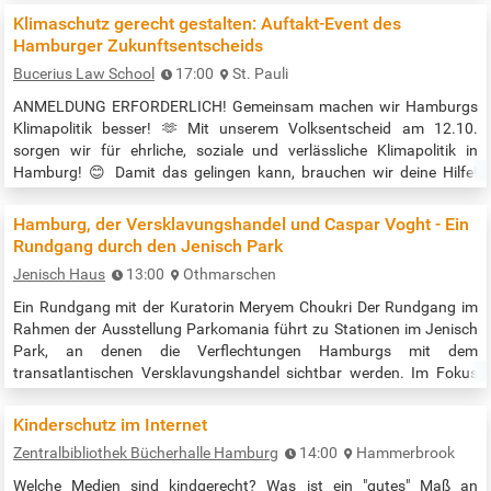
Rückfragen per E-Mail an hammonie@gmx.de Veranstaltungszeit:…
Klimaschutz gerecht gestalten: Auftakt-Event des
Hamburger Zukunftsentscheids
Bucerius Law School
17:00
St. Pauli
ANMELDUNG ERFORDERLICH! Gemeinsam machen wir Hamburgs
Klimapolitik besser! 🫶 Mit unserem Volksentscheid am 12.10.
sorgen wir für ehrliche, soziale und verlässliche Klimapolitik in
Hamburg! 😊 Damit das gelingen kann, brauchen wir deine Hilfe!
Komm zu unserem Auftakt-Event am 06.09. und hilf uns dabei, ganz
Hamburg vom Zukunftsentscheid zu überzeugen! 🤝 Anmeldung
Hamburg, der Versklavungshandel und Caspar Voght - Ein
über den Link unten. Ort: Auditorium der Bucerius Law School
Rundgang durch den Jenisch Park
Beginn: 17:00 Uhr …
Jenisch Haus
13:00
Othmarschen
Ein Rundgang mit der Kuratorin Meryem Choukri Der Rundgang im
Rahmen der Ausstellung Parkomania führt zu Stationen im Jenisch
Park, an denen die Verflechtungen Hamburgs mit dem
transatlantischen Versklavungshandel sichtbar werden. Im Fokus
steht der Kaufmann Caspar Voght und seine Rolle im kolonialen
Wirtschaftssystem des 18. und 19. Jahrhunderts. Der Rundgang
Kinderschutz im Internet
lädt dazu ein, die historischen Spuren im Park zu entdecken und über
Zentralbibliothek Bücherhalle Hamburg
14:00
Hammerbrook
das koloniale Erbe…
Welche Medien sind kindgerecht? Was ist ein "gutes" Maß an