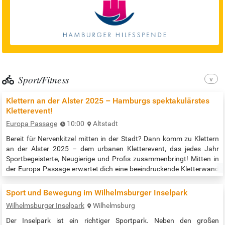
Sport/Fitness
Klettern an der Alster 2025 – Hamburgs spektakulärstes
Kletterevent!
Europa Passage
10:00
Altstadt
Bereit für Nervenkitzel mitten in der Stadt? Dann komm zu Klettern
an der Alster 2025 – dem urbanen Kletterevent, das jedes Jahr
Sportbegeisterte, Neugierige und Profis zusammenbringt! Mitten in
der Europa Passage erwartet dich eine beeindruckende Kletterwand
mit zwei Seiten: eine 16 Meter hohe Route mit Überhang für Mutige
und eine 9 Meter hohe, gerade Wand für Einsteiger/innen. Egal ob du
Sport und Bewegung im Wilhelmsburger Inselpark
schon Erfahrung hast oder einfach mal ausprobieren willst – hier…
Wilhelmsburger Inselpark
Wilhelmsburg
Der Inselpark ist ein richtiger Sportpark. Neben den großen