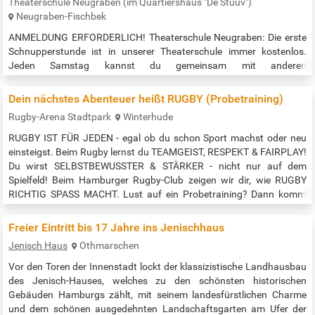
Theaterschule Neugraben (im Quartiershaus "De Stuuv")
Neugraben-Fischbek
ANMELDUNG ERFORDERLICH! Theaterschule Neugraben: Die erste
Schnupperstunde ist in unserer Theaterschule immer kostenlos.
Jeden Samstag kannst du gemeinsam mit anderen
theaterbegeisterten Kindern und Jugendlichen Schauspiel-, Tanz-und
Gesangsunterricht erhalten. Am Ende des Schuljahres erarbeiten wir
Dein nächstes Abenteuer heißt RUGBY (Probetraining)
gemeinsam ein Theaterprojekt. Wer? Für Kinder von 6 - 18 Jahren
Rugby-Arena Stadtpark
Winterhude
Wann? Samstags von 10:00 bis 13:00 Uhr (nicht in den Ferien und
nicht an Feiertagen) …
RUGBY IST FÜR JEDEN - egal ob du schon Sport machst oder neu
einsteigst. Beim Rugby lernst du TEAMGEIST, RESPEKT & FAIRPLAY!
Du wirst SELBSTBEWUSSTER & STÄRKER - nicht nur auf dem
Spielfeld! Beim Hamburger Rugby-Club zeigen wir dir, wie RUGBY
RICHTIG SPASS MACHT. Lust auf ein Probetraining? Dann komm'
einfach vorbei. Fragen kannst du gerne an jugend@hrc-rugby.de
senden Veranstaltungszeit: 11:30-13:00 immer samstags Quelle:…
Freier Eintritt bis 17 Jahre ins Jenischhaus
Jenisch Haus
Othmarschen
Vor den Toren der Innenstadt lockt der klassizistische Landhausbau
des Jenisch-Hauses, welches zu den schönsten historischen
Gebäuden Hamburgs zählt, mit seinem landesfürstlichen Charme
und dem schönen ausgedehnten Landschaftsgarten am Ufer der