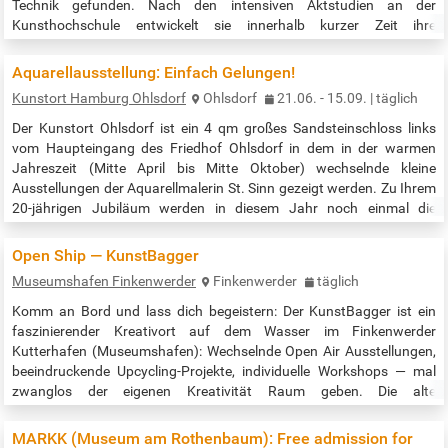
Technik gefunden. Nach den intensiven Aktstudien an der
Kunsthochschule entwickelt sie innerhalb kurzer Zeit ihre
Frauenfiguren, wiedererkennbare Typen, immer wieder abgewandelt.
1993 schließt Philine ihr Kunststudium ab und ist seitdem immer
Aquarellausstellung: Einfach Gelungen!
wieder bei den Landesschauen des BBK…
Kunstort Hamburg Ohlsdorf
Ohlsdorf
21.06. - 15.09. | täglich
Der Kunstort Ohlsdorf ist ein 4 qm großes Sandsteinschloss links
vom Haupteingang des Friedhof Ohlsdorf in dem in der warmen
Jahreszeit (Mitte April bis Mitte Oktober) wechselnde kleine
Ausstellungen der Aquarellmalerin St. Sinn gezeigt werden. Zu Ihrem
20-jährigen Jubiläum werden in diesem Jahr noch einmal die
schönsten, interessantesten und kostbarsten Aquarelle der letzten
Jahre gezeigt. Nach den "Sintflut Sieben" und den "drei Musketieren"
Open Ship — KunstBagger
steht nun…
Museumshafen Finkenwerder
Finkenwerder
täglich
Komm an Bord und lass dich begeistern: Der KunstBagger ist ein
faszinierender Kreativort auf dem Wasser im Finkenwerder
Kutterhafen (Museumshafen): Wechselnde Open Air Ausstellungen,
beeindruckende Upcycling-Projekte, individuelle Workshops — mal
zwanglos der eigenen Kreativität Raum geben. Die alte
Baggertechnik bestaunen, Kanu paddeln oder einfach nur an der
Waterkant chillen… all das ist hier möglich — bei freiem Eintritt! …
MARKK (Museum am Rothenbaum): Free admission for