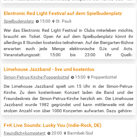
lernst du: > Das Grundverständnis für eine Handpan > Erste Töne >
Spieltechniken und Fingerübungen > Inspiration zum…
Electronic Red Light Festival auf dem Spielbudenplatz
Spielbudenplatz
15:00
St. Pauli
Wer das Electronic Red Light Festival in Clubs miterleben möchte,
braucht ein Ticket. Open Air auf dem Spielbudenplatz könnt ihr
allerdings 8 Stunden kostenlos teilnehmen. Auf der Biergarten-Bühne
erwarten euch jede Menge elektronische DJs und Acts.
Veranstaltungszeit: 15:00 bis 23:00 Uhr Quelle:
https://spielbudenplatz.eu/erleben/events/electronic-red-light-
festival
Limehouse Jazzband - live und kostenlos
Simon-Petrus-Kirche Poppenbüttel
15:00
Poppenbüttel
Die Limehouse Jazzband spielt um 15 Uhr in der Simon-Petrus-
Kirche. Zu dem kostenlosen Konzert laden die Band und der
Freundeskreis der Simon-Petrus-Kirche herzlich ein. Die Limehouse
Jazzband wurde 1982 gegründet und kann mittlerweile mit der
stolzen Anzahl von über 1000 Konzerten aufwarten. Dazu gehören
vor allem Auftritte in Jazzclubs rund um Hamburg, jedoch auch
Auslandstourneen, ein Fernsehauftritt im NDR und das Spielen auf
F+K Live Sounds: Lucky You (Indie-Rock, DE)
diversen Jazzfestivals.…
freundlich+kompetent
20:00
Barmbek-Süd