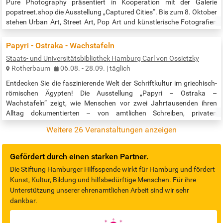
Pure Photography präsentiert in Kooperation mit der Galerie
popstreet.shop die Ausstellung „Captured Cities“. Bis zum 8. Oktober
stehen Urban Art, Street Art, Pop Art und künstlerische Fotografien
im Fokus, die den öffentlichen Raum in ein facettenreiches
Kunstwerk verwandeln. Städte erscheinen hier nicht als starre
Papyri - Ostraka - Wachstafeln
Kulisse, sondern als lebendige, sich stetig wandelnde
Staats- und Universitätsbibliothek Hamburg Carl von Ossietzky
Kompositionen. Ein…
Rotherbaum
06.08. - 28.09. | täglich
Entdecken Sie die faszinierende Welt der Schriftkultur im griechisch-
römischen Ägypten! Die Ausstellung „Papyri – Ostraka –
Wachstafeln“ zeigt, wie Menschen vor zwei Jahrtausenden ihren
Alltag dokumentierten – von amtlichen Schreiben, privaten
Dokumenten und literarischen Texten auf Papyrus, über persönliche
Weitere 26 Veranstaltungen anzeigen
Notizen auf Ostraka bis zu Mumienetiketten auf Holz. Die Originale
eröffnen einzigartige Einblicke in das Leben der Menschen am Nil
zwischen…
Gefördert durch einen starken Partner.
Die Stiftung Hamburger Hilfsspende wirkt für Hamburg und fördert
Kunst, Kultur, Bildung und hilfsbedürftige Menschen. Für ihre
Unterstützung unserer ehrenamtlichen Arbeit sind wir sehr
dankbar.