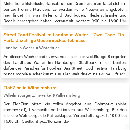
Meter hohe historische Hansabrunnen. Drumherum entfaltet sich ein
buntes Flohmarkttreiben. Es werden keine Neuwaren angeboten;
hier findet ihr was Keller und Dachböden, Kleiderschränke und
Regale hergegeben haben. Veranstaltungszeit: 9:00 bis 16:00 Uhr
Quelle: https://www.marktlust.de/pages/hansaplatz-new
Street Food Festival im Landhaus Walter – Zwei Tage. Ein
Park. Unzählige Geschmackserlebnisse.
Landhaus Walter
Winterhude
An diesem Wochenende verwandelt sich der weitläufige Biergarten
des Landhaus Walter im Hamburger Stadtpark in ein buntes,
duftendes Paradies für Foodies: Das Street Food Festival Hamburg
bringt mobile Küchenkunst aus aller Welt direkt ins Grüne – frisch,
kreativ und verdammt lecker! Ob herzhafte BBQ-Spezialitäten,
knusprige Tacos, süße Crêpes oder vegane Bowls – hier kommt jeder
FlohZinn in Wilhelmsburg
auf seine kulinarischen Kosten. Ein Fest für die Sinne – und für die
Wilhelmsburger Zinnwerke
Wilhelmsburg
ganze…
Der FlohZinn bietet ein tolles Angebot aus Flohmarkt (nicht
kommerziell), Livemusik und Initiativen aus Wilhelmsburg. Für das
leibliche Wohl sorgt die Kaffeeklappe. Veranstaltungszeit: 10:00 bis
16:00 Uhr Quelle: https://flohzinn.de/